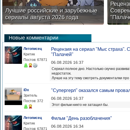
Реценз
Лучшие российские и зарубежные
Соврем
сериалы августа 2026 года
"Палач
Новые комментарии
Летописец
Рецензия на сериал "Мыс страха".
"Палачей"
Критик
Постов: 67871
06.08.2026 16:37
Сериал полное дно. Настолько скучно развива
недостаток.
Лучше на эту тему смотреть документалки про у
iDx
"Супергерл" оказался самым прова
Зритель
06.08.2026 16:37
Постов: 372
Этот фильм никто не затащил бы.
Летописец
Фильм "День разоблачения"
Критик
06.08.2026 16:34
Постов: 67871