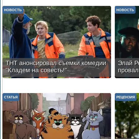
НОВОСТЬ
НОВОСТЬ
ТНТ анонсировал съемки комедии
Элай Р
"Кладем на совесть!"
провал
СТАТЬЯ
РЕЦЕНЗИЯ