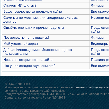
Снимем ИИ-фильм?
Фильмы
Ваше творчество за пределом сайта
Вне съемо
Сами мы не местные, или внедрение системы
Новости са
донатов
Ошибки, опечатки и прочие недочеты
Предложен
сайта
Посмотрел кино - отпишись!
Фильмы
Мой уголок геймера:)
Видеоигры
Добрая Киноакадемия: Изменение оценок
Предложен
пользователям
сайта
Новости, которых нет на сайте
Правила р
Что у нас сегодня вкусненького?
Вне съемо
© ООО "КиноНьюс"
Используя наш сайт, вы соглашаетесь с нашей
политикой конфиденциаль
согласие на использование файлов cookie.
Свидетельство о регистрации СМИ Эл № ФС77-49541 от 26 апреля 2012 г
Свидетельство на товарный знак №542978