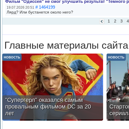
Фильм "Одиссея" не смог улучшить результат "Темного 
# 1464199
19.07.2026 20:51
Лярд? Или бустанется около него?
1
2
3
4
Главные материалы сайта
НОВОСТЬ
НОВОСТЬ
"Супергерл" оказался самым
провальным фильмом DC за 20
Старто
лет
сериал