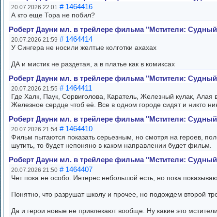
# 1464416
20.07.2026 22:01
А кто еще Тора не побил?
Роберт Дауни мл. в трейлере фильма "Мстители: Судный
# 1464414
20.07.2026 21:59
У Сингера не носили желтые колготки ахахах
ДА и мистик не раздетая, а в платье как в комиксах
Роберт Дауни мл. в трейлере фильма "Мстители: Судный
# 1464411
20.07.2026 21:55
Где Халк, Паук, Сорвиголова, Каратель, Железный кулак, Алая
Железное сердце чтоб её. Все в одном городе сидят и никто ни
Роберт Дауни мл. в трейлере фильма "Мстители: Судный
# 1464410
20.07.2026 21:54
Фильм пытаются показать серьезным, но смотря на героев, пол
шутить, то будет непоняно в каком направлении будет фильм.
Роберт Дауни мл. в трейлере фильма "Мстители: Судный
# 1464407
20.07.2026 21:50
Чет пока не особо. Интерес небольшой есть, но пока показываю
Понятно, что разрушат школу и прочее, но подождем второй тр
Да и герои новые не привлекают вообще. Ну какие это мстител