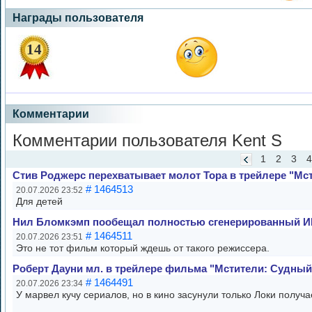
Награды пользователя
14
Комментарии
Комментарии пользователя Kent S
1
2
3
4
Стив Роджерс перехватывает молот Тора в трейлере "Мс
# 1464513
20.07.2026 23:52
Для детей
Нил Бломкэмп пообещал полностью сгенерированный 
# 1464511
20.07.2026 23:51
Это не тот фильм который ждешь от такого режиссера.
Роберт Дауни мл. в трейлере фильма "Мстители: Судный
# 1464491
20.07.2026 23:34
У марвел кучу сериалов, но в кино засунули только Локи получа