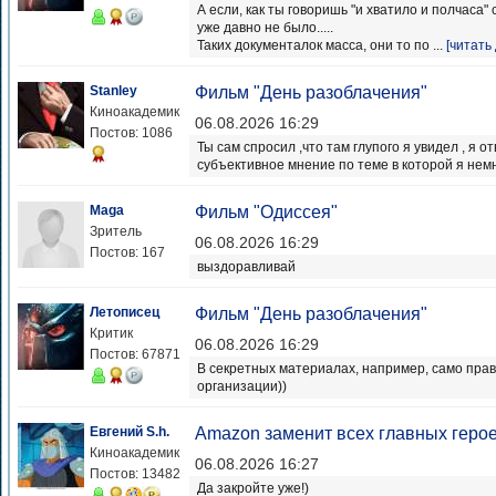
А если, как ты говоришь "и хватило и полчаса
уже давно не было.....
Таких документалок масса, они то по ...
[читать
Stanley
Фильм "День разоблачения"
Киноакадемик
06.08.2026 16:29
Постов: 1086
Ты сам спросил ,что там глупого я увидел , я о
субъективное мнение по теме в которой я немн
Maga
Фильм "Одиссея"
Зритель
06.08.2026 16:29
Постов: 167
выздоравливай
Летописец
Фильм "День разоблачения"
Критик
06.08.2026 16:29
Постов: 67871
В секретных материалах, например, само пра
организации))
Евгений S.h.
Amazon заменит всех главных герое
Киноакадемик
06.08.2026 16:27
Постов: 13482
Да закройте уже!)