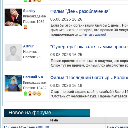
Stanley
Фильм "День разоблачения"
Киноакадемик
06.08.2026 16:26
Постов: 1086
Если бы этой организации был бы 1 день... Но 
фильме никто не говорил, что прошло 30 минут
поддерживается ...
[читать далее]
Arthur
"Супергерл" оказался самым прова
Новичок
06.08.2026 16:25
Постов: 25
После просмотра фильма, я подумал, что пора
Олкок тут не причем, фильм плох абсолютно в
Евгений S.h.
Фильм "Последний богатырь. Колоб
Киноакадемик
06.08.2026 16:18
Постов: 13482
Старт по всей стране крайне слабый:) Всего 16
"Отстань от Человека-паука! Парень пытается 
Новое на форуме
Тема
С Днём Рождения!!!!!!!!!!
Вне съемо