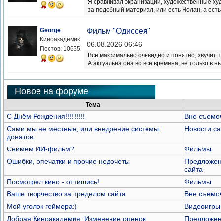
Я сравнивал экранизации, художественные худ
за подобный материал, или есть Нолан, а есть 
George
Фильм "Одиссея"
Киноакадемик
06.08.2026 06:46
Постов: 10655
Всё максимально очевидно и понятно, звучит т
А актуальна она во все времена, не только в 
Новое на форуме
Тема
С Днём Рождения!!!!!!!!!!
Вне съемо
Сами мы не местные, или внедрение системы
Новости са
донатов
Снимем ИИ-фильм?
Фильмы
Ошибки, опечатки и прочие недочеты
Предложен
сайта
Посмотрел кино - отпишись!
Фильмы
Ваше творчество за пределом сайта
Вне съемо
Мой уголок геймера:)
Видеоигры
Добрая Киноакадемия: Изменение оценок
Предложен