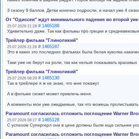
3 сезону 9 баллов. Детки конечно подросли, и начал уже 4 сез
От "Одиссеи" ждут минимального падения во второй уик
# 1465188
25.07.2026 21:28
Удивительно даже. Так как фильмы про греции и средневековья
Трейлер фильма "Глиноликий"
# 1465187
25.07.2026 21:26
Это в каких это последних фильмах была белая куколка накач
Таки уже не берут на роли, так как нельзя показывать красивых
Трейлер фильма "Глиноликий"
# 1465130
25.07.2026 08:29
Так в трейлере я ж не знаю, что мне покажут.
А в фильме сюжет может привлечь меня.
А комменты мои уже ожидаемые, так что можешь пролистывать
Paramount согласилась отложить поглощение Warner Bro
# 1465128
25.07.2026 08:27
С успехом Супергерл они в цене должны были еще сильнее уп
Paramount согласилась отложить поглощение Warner Bro