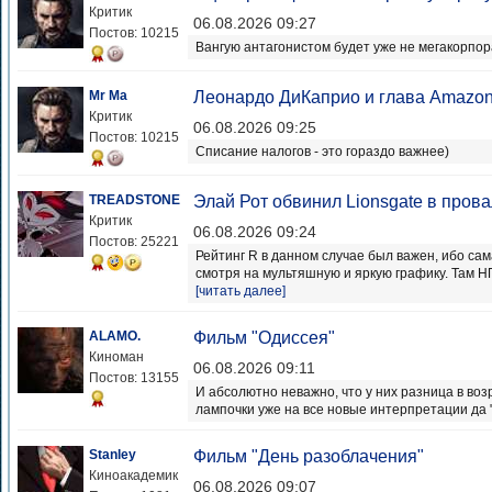
Критик
06.08.2026 09:27
Постов: 10215
Вангую антагонистом будет уже не мегакорпор
Mr Ma
Леонардо ДиКаприо и глава Amazon
Критик
06.08.2026 09:25
Постов: 10215
Списание налогов - это гораздо важнее)
TREADSTONE
Элай Рот обвинил Lionsgate в пров
Критик
06.08.2026 09:24
Постов: 25221
Рейтинг R в данном случае был важен, ибо са
смотря на мультяшную и яркую графику. Там Н
[читать далее]
ALAMO.
Фильм "Одиссея"
Киноман
06.08.2026 09:11
Постов: 13155
И абсолютно неважно, что у них разница в воз
лампочки уже на все новые интерпретации да "п
Stanley
Фильм "День разоблачения"
Киноакадемик
06.08.2026 09:07