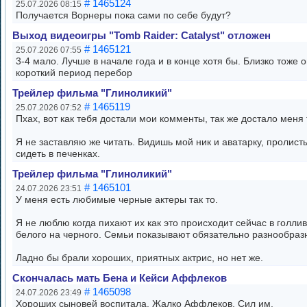
# 1465124
25.07.2026 08:15
Получается Ворнеры пока сами по себе будут?
Выход видеоигры "Tomb Raider: Catalyst" отложен
# 1465121
25.07.2026 07:55
3-4 мало. Лучше в начале года и в конце хотя бы. Близко тоже о
короткий период перебор
Трейлер фильма "Глиноликий"
# 1465119
25.07.2026 07:52
Пхах, вот как тебя достали мои комменты, так же достало меня т
Я не заставляю же читать. Видишь мой ник и аватарку, пролист
сидеть в печенках.
Трейлер фильма "Глиноликий"
# 1465101
24.07.2026 23:51
У меня есть любимые черные актеры так то.
Я не люблю когда пихают их как это происходит сейчас в голли
белого на черного. Семьи показывают обязательно разнообраз
Ладно бы брали хороших, приятных актрис, но нет же.
Скончалась мать Бена и Кейси Аффлеков
# 1465098
24.07.2026 23:49
Хороших сыновей воспитала. Жалко Аффлеков. Сил им.