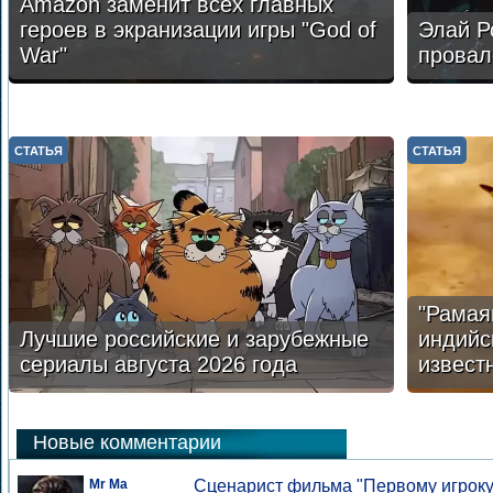
Amazon заменит всех главных
героев в экранизации игры "God of
Элай Р
War"
провал
СТАТЬЯ
СТАТЬЯ
"Рамая
Лучшие российские и зарубежные
индийс
сериалы августа 2026 года
извест
Новые комментарии
Mr Ma
Сценарист фильма "Первому игроку