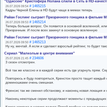
"Одиссею" Кристофера Нолана слили в Сеть в HD-качест
# 1465215
26.07.2026 09:54
Кадры Черной Елены в HD будут чаще в мемах теперь
Райан Гослинг сыграет Призрачного гонщика в фильме M
# 1465214
26.07.2026 09:53
Теперь больше вопрос. Он появится в основной вселенной, или 
Призрачным. И после всех закинут в основную вселенную
Райан Гослинг сыграет Призрачного гонщика в фильме M
# 1465213
26.07.2026 09:50
Ну ну, мечтай. А если и сделают взрослый рейтинг, то будет так
Сериал "Малкольм в центре внимания"
# 234606
25.07.2026 21:45
3 сезон отсмотрен.
Всё так же классно и в каждой серии есть где угарнуть прям. Се
Повторюсь и буду повторяться, Кренстон просто тащит каждый 
доминошками очень смешная.
Френсис так же сменил обстановку, и наконец новая локация и
Наконец некоторые серии продолжают моменты с предыдущих 
Камео хомячка в шарике радует. Порой вообще на заднем плане