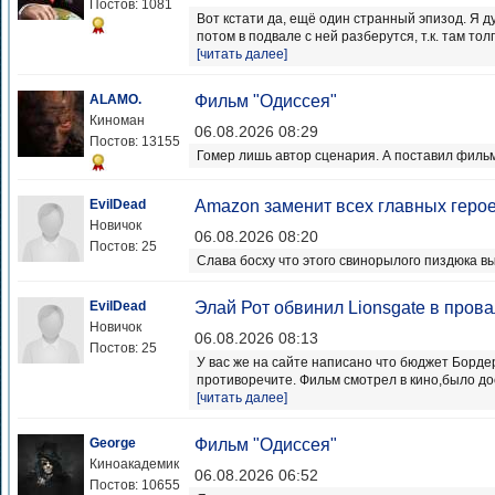
Постов: 1081
Вот кстати да, ещё один странный эпизод. Я д
потом в подвале с ней разберутся, т.к. там толп
[читать далее]
ALAMO.
Фильм "Одиссея"
Киноман
06.08.2026 08:29
Постов: 13155
Гомер лишь автор сценария. А поставил филь
EvilDead
Amazon заменит всех главных герое
Новичок
06.08.2026 08:20
Постов: 25
Слава босху что этого свинорылого пиздюка в
EvilDead
Элай Рот обвинил Lionsgate в пров
Новичок
06.08.2026 08:13
Постов: 25
У вас же на сайте написано что бюджет Борде
противоречите. Фильм смотрел в кино,было до
[читать далее]
George
Фильм "Одиссея"
Киноакадемик
06.08.2026 06:52
Постов: 10655