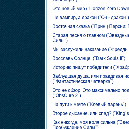
Это новый мир ("Horizon Zero Dawn
Не вампир, а дракон ("Он - дракон")
Восточная сказка ("Принц Персии:
Старая песня о главном ("Звездны
Силы")
Мы заслужили наказание ("Фредди 
Восславь Солнце! ("Dark Souls II")
Историю пишут победители ("Храбр
Заблудшая душа, или правдивая ис
("Фантастическая четверка")
Это не обзор. Это максимально по
("ObsCure 2")
На пути к мечте ("Клевый парень")
Второе дыхание, или спад? ("King`s
Как никогда, моя воля сильна ("Зве
Пробуждение Силы")