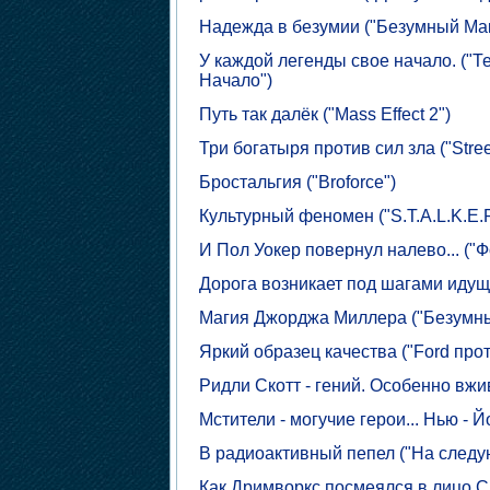
Надежда в безумии ("Безумный Макс
У каждой легенды свое начало. ("Т
Начало")
Путь так далёк ("Mass Effect 2")
Три богатыря против сил зла ("Stree
Бростальгия ("Broforce")
Культурный феномен ("S.T.A.L.K.E.
И Пол Уокер повернул налево... ("Ф
Дорога возникает под шагами идуще
Магия Джорджа Миллера ("Безумный
Яркий образец качества ("Ford проти
Ридли Скотт - гений. Особенно вжи
Мстители - могучие герои... Нью - Й
В радиоактивный пепел ("На следу
Как Дримворкс посмеялся в лицо См