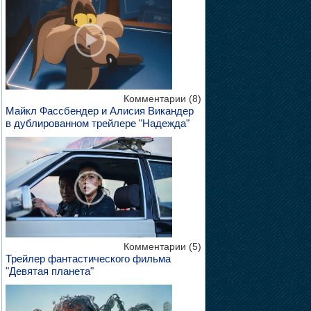
Комментарии (8)
Майкл Фассбендер и Алисия Викандер
в дублированном трейлере "Надежда"
Комментарии (5)
Трейлер фантастического фильма
"Девятая планета"