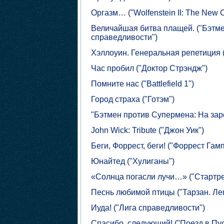
Оргазм… ("Wolfenstein II: The New 
Величайшая битва плащей. ("Бэтме
справедливости")
Хэллоуин. Генеральная репетиция 
Час пробил ("Доктор Стрэндж")
Помните нас ("Battlefield 1")
Город страха ("Готэм")
"Бэтмен против Супермена: На зар
John Wick: Tribute ("Джон Уик")
Беги, Форрест, беги! ("Форрест Гамп
Юнайтед ("Хулиганы")
«Солнца погасли лучи…» ("Стартрек
Песнь любимой птицы ("Тарзан. Ле
Иуда! ("Лига справедливости")
Спасибо, следующий! ("Поезд в Пус