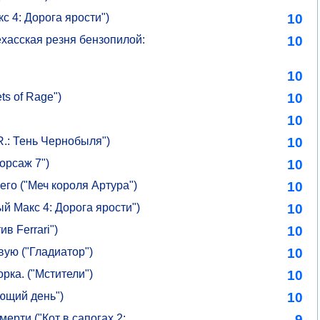
 4: Дорога ярости")
10
ехасская резня бензопилой:
10
10
ts of Rage")
10
10
R.: Тень Чернобыля")
10
орсаж 7")
10
го ("Меч короля Артура")
10
 Макс 4: Дорога ярости")
10
в Ferrari")
10
вую ("Гладиатор")
10
орка. ("Мстители")
10
ющий день")
10
ерти ("Кот в сапогах 2:
9