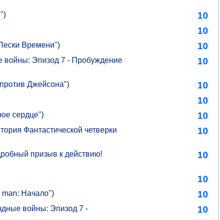
")
10
10
 Пески Времени")
10
е войны: Эпизод 7 - Пробуждение
10
против Джейсона")
10
10
ое сердце")
10
тория Фантастической четверки
10
дробный призыв к действию!
10
10
 man: Начало")
10
здные войны: Эпизод 7 -
10