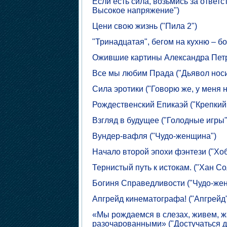
Если есть сила, возьмись за ответ
Высокое напряжение")
Цени свою жизнь ("Пила 2")
"Тринадцатая", бегом на кухню – бо
Ожившие картины Александра Петр
Все мы любим Прада ("Дьявол носи
Сила эротики ("Говорю же, у меня н
Рождественский Епикаэй ("Крепкий
Взгляд в будущее ("Голодные игры"
Вундер-вафля ("Чудо-женщина")
Начало второй эпохи фэнтези ("Хоб
Тернистый путь к истокам. ("Хан С
Богиня Справедливости ("Чудо-же
Апгрейд кинематографа! ("Апгрейд"
«Мы рождаемся в слезах, живем, ж
разочарованными» ("Достучаться д