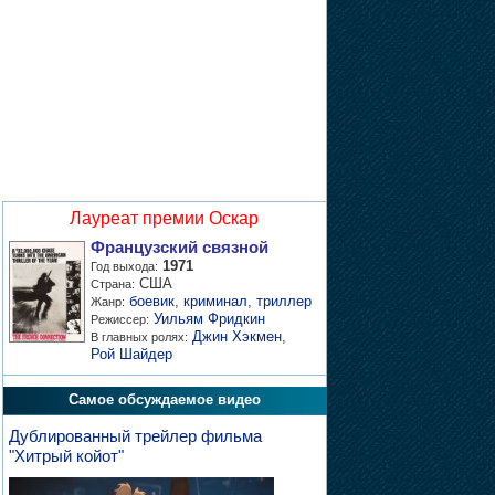
Лауреат премии Оскар
Французский связной
1971
Год выхода:
США
Страна:
боевик
,
криминал
,
триллер
Жанр:
Уильям Фридкин
Режиссер:
Джин Хэкмен
,
В главных ролях:
Рой Шайдер
Самое обсуждаемое видео
Дублированный трейлер фильма
"Хитрый койот"