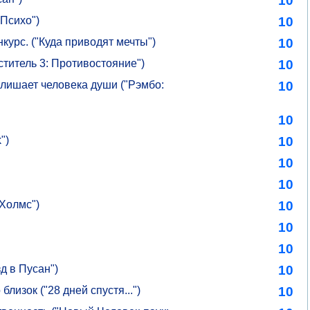
10
Психо")
10
курс. ("Куда приводят мечты")
10
титель 3: Противостояние")
10
 лишает человека души ("Рэмбо:
10
10
")
10
10
10
 Холмс")
10
10
10
д в Пусан")
10
лизок ("28 дней спустя...")
10