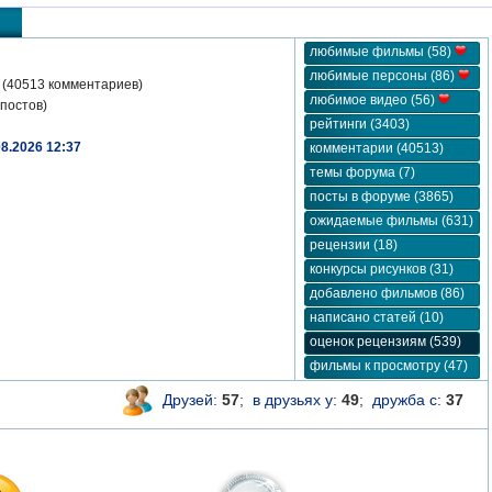
любимые фильмы (58)
любимые персоны (86)
(40513 комментариев)
любимое видео (56)
постов)
рейтинги (3403)
08.2026 12:37
комментарии (40513)
темы форума (7)
посты в форуме (3865)
ожидаемые фильмы (631)
рецензии (18)
конкурсы рисунков (31)
добавлено фильмов (86)
написано статей (10)
оценок рецензиям (539)
фильмы к просмотру (47)
Друзей:
57
;
в друзьях у:
49
;
дружба с:
37