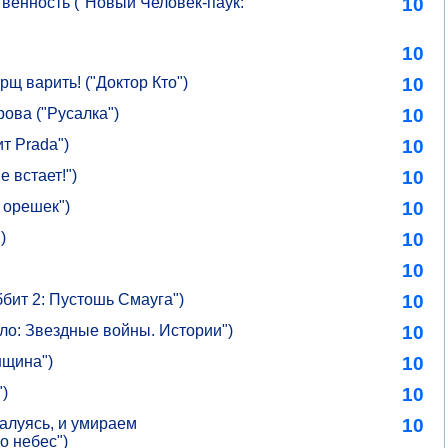
ственность ("Новый Человек-паук:
10
10
рщ варить! ("Доктор Кто")
10
ова ("Русалка")
10
т Prada")
10
е встает!")
10
 орешек")
10
)
10
10
бит 2: Пустошь Смауга")
10
оло: Звездные войны. Истории")
10
нщина")
10
)
10
алуясь, и умираем
10
о небес")