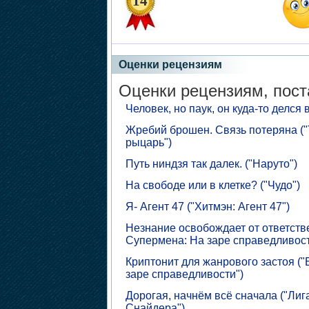
14
Оценки рецензиям
Оценки рецензиям, пост
Человек, но паук, он куда-то делся 
Жребий брошен. Связь потеряна (
рыцарь")
Путь ниндзя так далек. ("Наруто")
На свободе или в клетке? ("Чудо")
Я- Агент 47 ("Хитмэн: Агент 47")
Незнание освобождает от ответств
Супермена: На заре справедливост
Криптонит для жанрового застоя (
заре справедливости")
Дорогая, начнём всё сначала ("Лиг
Снайдера")