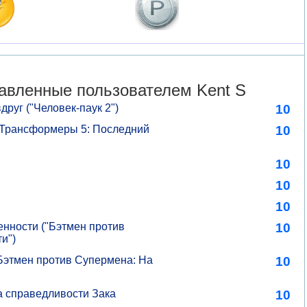
авленные пользователем Kent S
вдруг ("Человек-паук 2")
10
"Трансформеры 5: Последний
10
10
10
10
енности ("Бэтмен против
10
и")
"Бэтмен против Супермена: На
10
а справедливости Зака
10