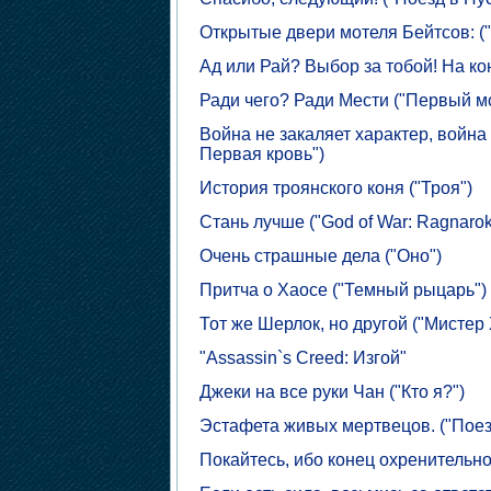
Открытые двери мотеля Бейтсов: ("
Ад или Рай? Выбор за тобой! На кон
Ради чего? Ради Мести ("Первый мс
Война не закаляет характер, война
Первая кровь")
История троянского коня ("Троя")
Стань лучше ("God of War: Ragnarok
Очень страшные дела ("Оно")
Притча о Хаосе ("Темный рыцарь")
Тот же Шерлок, но другой ("Мистер
"Assassin`s Creed: Изгой"
Джеки на все руки Чан ("Кто я?")
Эстафета живых мертвецов. ("Поез
Покайтесь, ибо конец охренительно б