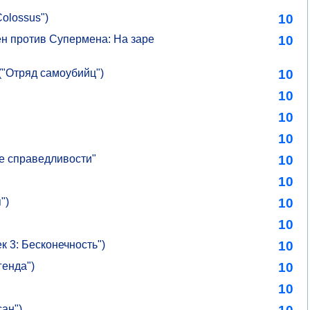
Colossus")
10
н против Супермена: На заре
10
("Отряд самоубийц")
10
10
10
10
е справедливости"
10
10
")
10
10
 3: Бесконечность")
10
генда")
10
10
ан")