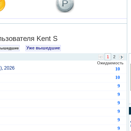
зователя Kent S
Уже вышедшие
вышедшие
1
2
Ожидаемость
), 2026
10
10
9
9
9
9
9
9