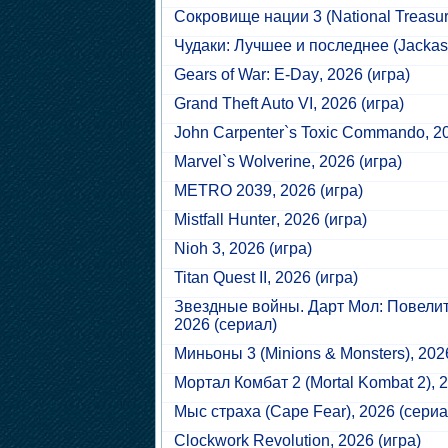
Сокровище нации 3
(National Treasur
Чудаки: Лучшее и последнее
(Jackass
Gears of War: E-Day
, 2026 (игра)
Grand Theft Auto VI
, 2026 (игра)
John Carpenter`s Toxic Commando
, 2
Marvel`s Wolverine
, 2026 (игра)
METRO 2039
, 2026 (игра)
Mistfall Hunter
, 2026 (игра)
Nioh 3
, 2026 (игра)
Titan Quest II
, 2026 (игра)
Звездные войны. Дарт Мол: Повелит
2026 (сериал)
Миньоны 3
(Minions & Monsters), 202
Мортал Комбат 2
(Mortal Kombat 2), 
Мыс страха
(Cape Fear), 2026 (сериа
Clockwork Revolution
, 2026 (игра)