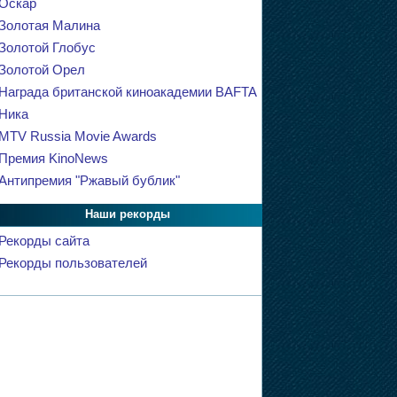
Оскар
Золотая Малина
Золотой Глобус
Золотой Орел
Награда британской киноакадемии BAFTA
Ника
MTV Russia Movie Awards
Премия KinoNews
Антипремия "Ржавый бублик"
Наши рекорды
Рекорды сайта
Рекорды пользователей