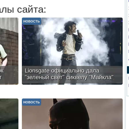
лы сайта:
НОВОСТЬ
ок
Lionsgate официально дала
г
"зеленый свет" сиквелу "Майкла"
НОВОСТЬ