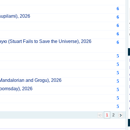
6
upilami), 2026
6
6
6
ную
(Stuart Fails to Save the Universe), 2026
6
5
5
5
Mandalorian and Grogu), 2026
5
oomsday), 2026
5
5
5
1
2