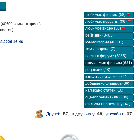
любимые фильмы (58)
любимые персоны (86)
(40501 комментариев)
любимое видео (56)
постов)
рейтинги (3403)
08.2026 16:46
комментарии (40501)
темы форума (7)
посты в форуме (3865)
ожидаемые фильмы (631)
рецензии (18)
конкурсы рисунков (31)
добавлено фильмов (86)
написано статей (10)
оценок рецензиям (539)
фильмы к просмотру (47)
Друзей:
57
;
в друзьях у:
49
;
дружба с:
37