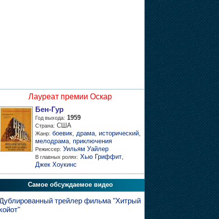
Лауреат премии Оскар
Бен-Гур
1959
Год выхода:
США
Страна:
боевик
,
драма
,
исторический
,
Жанр:
мелодрама
,
приключения
Уильям Уайлер
Режиссер:
Хью Гриффит
,
В главных ролях:
Джек Хоукинс
Самое обсуждаемое видео
Дублированный трейлер фильма "Хитрый
койот"