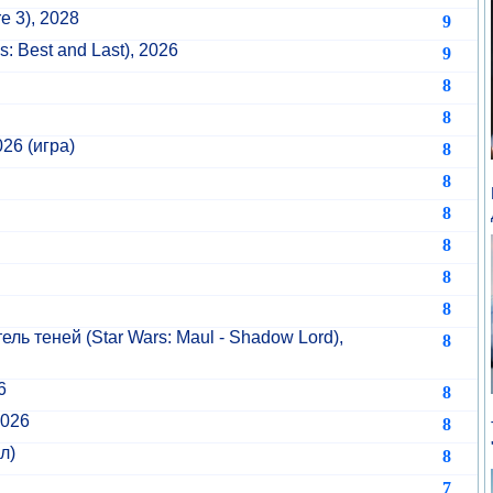
e 3), 2028
9
: Best and Last), 2026
9
8
8
026 (игра)
8
8
8
8
8
8
ель теней
(Star Wars: Maul - Shadow Lord),
8
6
8
2026
8
л)
8
7