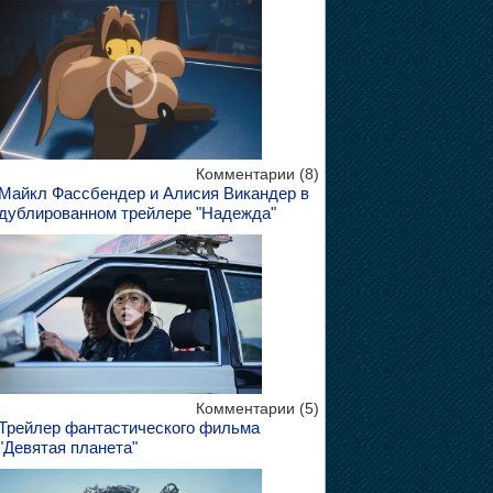
Комментарии (8)
Майкл Фассбендер и Алисия Викандер в
дублированном трейлере "Надежда"
Комментарии (5)
Трейлер фантастического фильма
"Девятая планета"