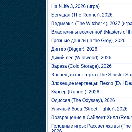
Half-Life 3
, 2026 (игра)
Бегущая
(The Runner), 2026
Ведьмак 4
(The Witcher 4), 2027 (игра
Властелины вселенной
(Masters of t
Грязные деньги
(In the Grey), 2026
Диггер
(Digger), 2026
Дикий лес
(Wildwood), 2026
Зараза
(Cold Storage), 2026
Зловещая шестерка
(The Sinister Six
Зловещие мертвецы: Пекло
(Evil De
Курьер
(Runner), 2026
Одиссея
(The Odyssey), 2026
Уличный боец
(Street Fighter), 2026
Возвращение в Сайлент Хилл
(Return
Голодные игры: Рассвет жатвы
(The 
2026