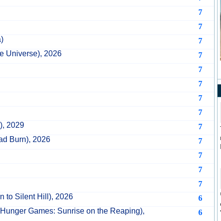
7
7
)
7
he Universe), 2026
7
7
7
7
7
), 2029
7
ad Burn), 2026
7
7
7
7
 to Silent Hill), 2026
6
Hunger Games: Sunrise on the Reaping),
6