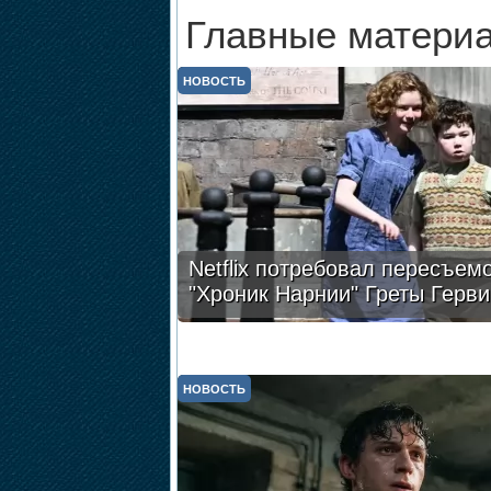
Главные материа
НОВОСТЬ
Netflix потребовал пересъем
"Хроник Нарнии" Греты Герви
НОВОСТЬ