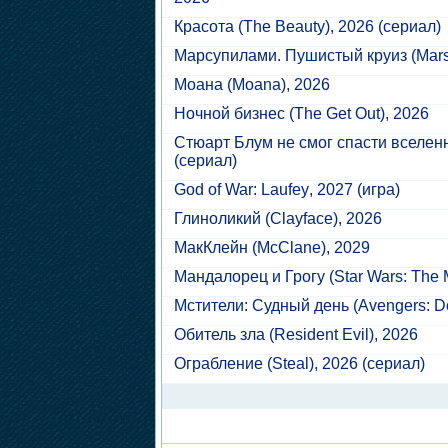
Красота
(The Beauty), 2026 (сериал)
Марсупилами. Пушистый круиз
(Mars
Моана
(Moana), 2026
Ночной бизнес
(The Get Out), 2026
Стюарт Блум не смог спасти вселен
(сериал)
God of War: Laufey
, 2027 (игра)
Глиноликий
(Clayface), 2026
МакКлейн
(McClane), 2029
Мандалорец и Грогу
(Star Wars: The 
Мстители: Судный день
(Avengers: D
Обитель зла
(Resident Evil), 2026
Ограбление
(Steal), 2026 (сериал)