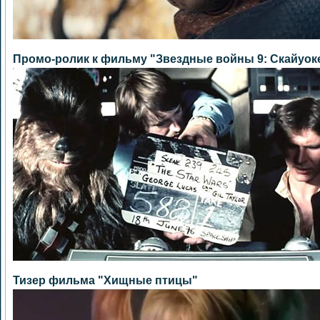
Промо-ролик к фильму "Звездные войны 9: Скайуок
Тизер фильма "Хищные птицы"