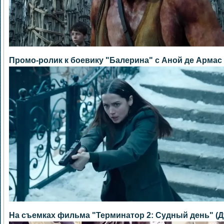
Промо-ролик к боевику "Балерина" с Аной де Армас
На съемках фильма "Терминатор 2: Судный день" (Д