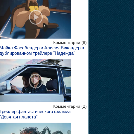
Комментарии (8)
Майкл Фассбендер и Алисия Викандер в
дублированном трейлере "Надежда"
Комментарии (2)
Трейлер фантастического фильма
"Девятая планета"