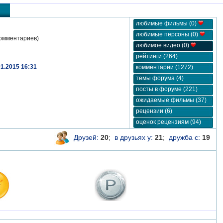
любимые фильмы (0)
любимые персоны (0)
омментариев)
любимое видео (0)
рейтинги (264)
01.2015 16:31
комментарии (1272)
темы форума (4)
посты в форуме (221)
ожидаемые фильмы (37)
рецензии (6)
оценок рецензиям (94)
Друзей:
20
;
в друзьях у:
21
;
дружба с:
19