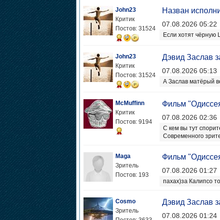
John23
Назван исполни
Критик
07.08.2026 05:22
Постов: 31524
Если хотят чёрную 
John23
Дэвид Заслав з
Критик
07.08.2026 05:13
Постов: 31524
А Заслав матёрый в
McMuffinn
Фильм "Одиссе
Критик
07.08.2026 02:36
Постов: 9194
С кем вы тут спори
Современного зрите
Maga
Фильм "Одиссе
Зритель
07.08.2026 01:27
Постов: 193
пахах)за Калипсо то
Cosmo
Дэвид Заслав з
Зритель
07.08.2026 01:24