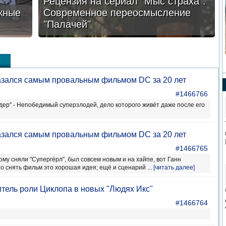
Рецензия на сериал "Мыс страха".
жные
Современное переосмысление
"Палачей"
азался самым провальным фильмом DC за 20 лет
#1466766
йдер" - Непобедимый суперзлодей, дело которого живёт даже после его
азался самым провальным фильмом DC за 20 лет
#1466765
рому сняли "Супергёрл", был совсем новым и на хайпе, вот Ганн
о снять фильм это хорошая идея; ещё и сценарий ...
[читать далее]
тель роли Циклопа в новых "Людях Икс"
#1466764