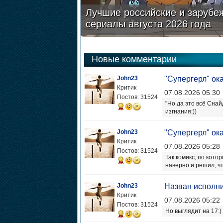
Лучшие российские и зарубе
сериалы августа 2026 года
Новые комментарии
John23
"Супергерл" ок
Критик
07.08.2026 05:30
Постов: 31524
"Но да это всё Сна
изгнания:))
John23
"Супергерл" ок
Критик
07.08.2026 05:28
Постов: 31524
Так комикс, по кото
наверно и решил, чт
John23
Назван исполни
Критик
07.08.2026 05:22
Постов: 31524
Но выглядит на 17:)