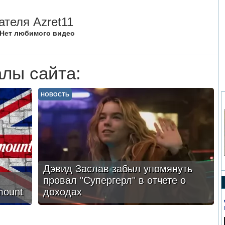
теля Azret11
Нет любимого видео
лы сайта:
НОВОСТЬ
Дэвид Заслав забыл упомянуть
провал "Супергерл" в отчете о
mount
доходах