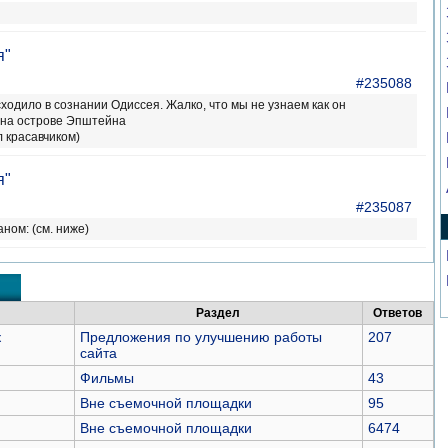
я"
#235088
ходило в сознании Одиссея. Жалко, что мы не узнаем как он
 на острове Эпштейна
 красавчиком)
я"
#235087
ном: (см. ниже)
Раздел
Ответов
к
Предложения по улучшению работы
207
сайта
Фильмы
43
Вне съемочной площадки
95
Вне съемочной площадки
6474