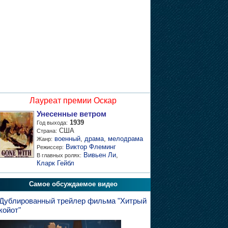
Лауреат премии Оскар
Унесенные ветром
1939
Год выхода:
США
Страна:
военный
,
драма
,
мелодрама
Жанр:
Виктор Флеминг
Режиссер:
Вивьен Ли
,
В главных ролях:
Кларк Гейбл
Самое обсуждаемое видео
Дублированный трейлер фильма "Хитрый
койот"