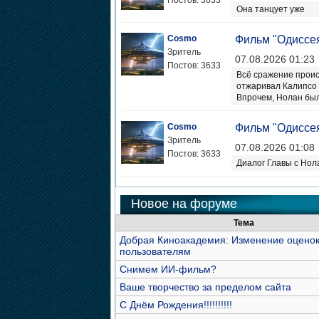
Постов: 3633
Она танцует уже
Cosmo
Фильм "Одиссе
Зритель
07.08.2026 01:23
Постов: 3633
Всё сражение проис
отжаривал Калипсо
Впрочем, Нолан был
Cosmo
Фильм "Одиссе
Зритель
07.08.2026 01:08
Постов: 3633
Диалог Главы с Нола
Новое на форуме
Тема
Добрая Киноакадемия: Изменение оцено
пользователям
Снимем ИИ-фильм?
Ваше творчество за пределом сайта
С Днём Рождения!!!!!!!!!!