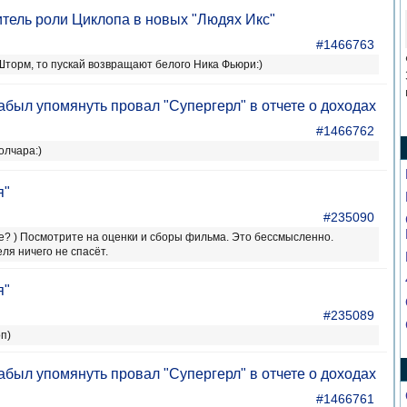
тель роли Циклопа в новых "Людях Икс"
#1466763
Шторм, то пускай возвращают белого Ника Фьюри:)
абыл упомянуть провал "Супергерл" в отчете о доходах
#1466762
олчара:)
я"
#235090
те? ) Посмотрите на оценки и сборы фильма. Это бессмысленно.
ля ничего не спасёт.
я"
#235089
п)
абыл упомянуть провал "Супергерл" в отчете о доходах
#1466761