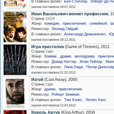
В главных ролях:
Бен Стиллер
,
Роберт Де Н
оценка поставлена 28.07.2011
Иван Васильевич меняет профессию
, 1
Страна:
СССР
Жанр:
комедия
,
приключения
,
семейный
,
ф
Режиссер:
Леонид Гайдай
В главных ролях:
Александр Демьяненко
,
Юр
оценка поставлена 28.12.2011
Игра престолов
(Game of Thrones), 2011
Страна:
США
Жанр:
боевик
,
драма
,
мелодрама
,
приключ
Режиссер:
Дэвид Наттер
,
Алан Тейлор
,
Миге
В главных ролях:
Лина Хиди
,
Питер Динклэй
оценка поставлена 01.02.2012
Изгой
(Cast Away), 2000
Страна:
США
Жанр:
драма
,
приключения
Режиссер:
Роберт Земекис
В главных ролях:
Том Хэнкс
,
Хелен Хант
оценка поставлена 12.04.2012
Король Артур
(King Arthur), 2004