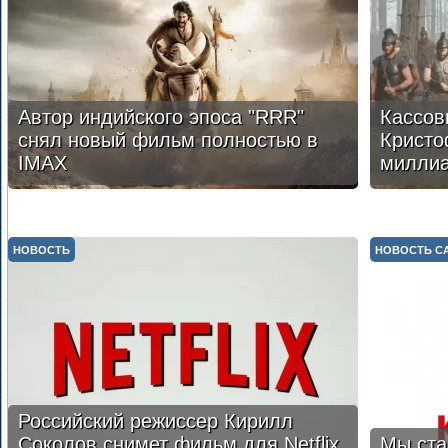
Автор индийского эпоса "RRR"
Кассов
снял новый фильм полностью в
Кристо
IMAX
милли
НОВОСТЬ
НОВОСТЬ С
Российский режиссер Кирилл
Соколов снимет фильм для Netflix
Мы ста