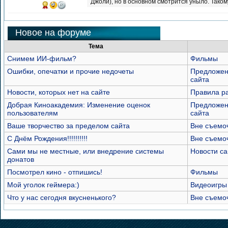
Джоли), но в основном смотрится уныло. Тако
Новое на форуме
Тема
Снимем ИИ-фильм?
Фильмы
Ошибки, опечатки и прочие недочеты
Предложен
сайта
Новости, которых нет на сайте
Правила р
Добрая Киноакадемия: Изменение оценок
Предложен
пользователям
сайта
Ваше творчество за пределом сайта
Вне съемо
С Днём Рождения!!!!!!!!!!
Вне съемо
Сами мы не местные, или внедрение системы
Новости са
донатов
Посмотрел кино - отпишись!
Фильмы
Мой уголок геймера:)
Видеоигры
Что у нас сегодня вкусненького?
Вне съемо