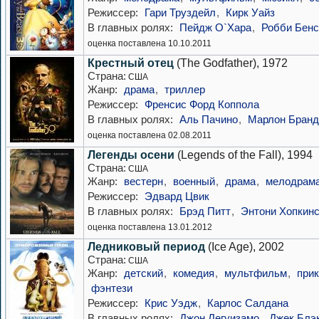
Режиссер:
Гари Труздейл
,
Кирк Уайз
В главных ролях:
Пейдж О`Хара
,
Робби Бенс
оценка поставлена 10.10.2011
Крестный отец
(The Godfather), 1972
Страна:
США
Жанр:
драма
,
триллер
Режиссер:
Френсис Форд Коппола
В главных ролях:
Аль Пачино
,
Марлон Бранд
оценка поставлена 02.08.2011
Легенды осени
(Legends of the Fall), 1994
Страна:
США
Жанр:
вестерн
,
военный
,
драма
,
мелодрам
Режиссер:
Эдвард Цвик
В главных ролях:
Брэд Питт
,
Энтони Хопкин
оценка поставлена 13.01.2012
Ледниковый период
(Ice Age), 2002
Страна:
США
Жанр:
детский
,
комедия
,
мультфильм
,
при
фэнтези
Режиссер:
Крис Уэдж
,
Карлос Салдана
В главных ролях:
Джон Легуизамо
,
Джек Блэ