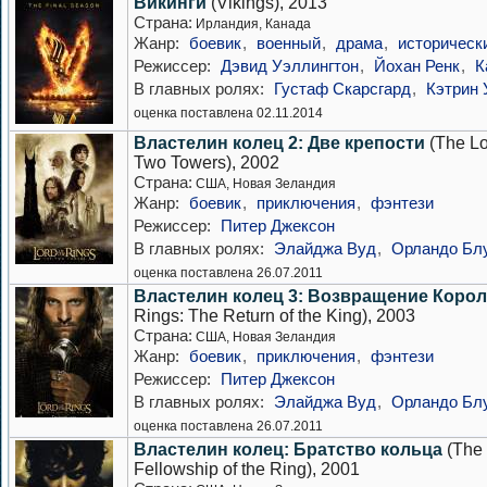
Викинги
(Vikings), 2013
Страна:
Ирландия, Канада
Жанр:
боевик
,
военный
,
драма
,
историческ
Режиссер:
Дэвид Уэллингтон
,
Йохан Ренк
,
К
В главных ролях:
Густаф Скарсгард
,
Кэтрин 
оценка поставлена 02.11.2014
Властелин колец 2: Две крепости
(The Lo
Two Towers), 2002
Страна:
США, Новая Зеландия
Жанр:
боевик
,
приключения
,
фэнтези
Режиссер:
Питер Джексон
В главных ролях:
Элайджа Вуд
,
Орландо Бл
оценка поставлена 26.07.2011
Властелин колец 3: Возвращение Корол
Rings: The Return of the King), 2003
Страна:
США, Новая Зеландия
Жанр:
боевик
,
приключения
,
фэнтези
Режиссер:
Питер Джексон
В главных ролях:
Элайджа Вуд
,
Орландо Бл
оценка поставлена 26.07.2011
Властелин колец: Братство кольца
(The 
Fellowship of the Ring), 2001