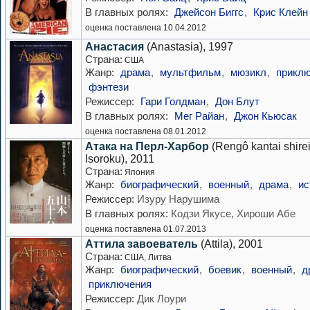
В главных ролях:
Джейсон Биггс
,
Крис Клейн
оценка поставлена 10.04.2012
Анастасия
(Anastasia), 1997
Страна:
США
Жанр:
драма
,
мультфильм
,
мюзикл
,
прикл
фэнтези
Режиссер:
Гари Голдман
,
Дон Блут
В главных ролях:
Мег Райан
,
Джон Кьюсак
оценка поставлена 08.01.2012
Атака на Перл-Харбор
(Rengô kantai shir
Isoroku), 2011
Страна:
Япония
Жанр:
биографический
,
военный
,
драма
,
ис
Режиссер:
Изуру Нарушима
В главных ролях:
Кодзи Якусе, Хироши Абе
оценка поставлена 01.07.2013
Аттила завоеватель
(Attila), 2001
Страна:
США, Литва
Жанр:
биографический
,
боевик
,
военный
,
д
приключения
Режиссер:
Дик Лоури