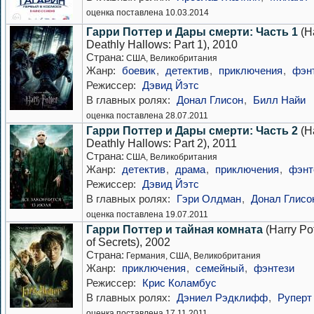
оценка поставлена 10.03.2014
Гарри Поттер и Дары смерти: Часть 1
(Ha
Deathly Hallows: Part 1), 2010
Страна:
США, Великобритания
Жанр:
боевик
,
детектив
,
приключения
,
фэн
Режиссер:
Дэвид Йэтс
В главных ролях:
Донал Глисон
,
Билл Найи
оценка поставлена 28.07.2011
Гарри Поттер и Дары смерти: Часть 2
(Ha
Deathly Hallows: Part 2), 2011
Страна:
США, Великобритания
Жанр:
детектив
,
драма
,
приключения
,
фэнт
Режиссер:
Дэвид Йэтс
В главных ролях:
Гэри Олдман
,
Донал Глисо
оценка поставлена 19.07.2011
Гарри Поттер и тайная комната
(Harry Po
of Secrets), 2002
Страна:
Германия, США, Великобритания
Жанр:
приключения
,
семейный
,
фэнтези
Режиссер:
Крис Коламбус
В главных ролях:
Дэниел Рэдклифф
,
Руперт
оценка поставлена 17.11.2011