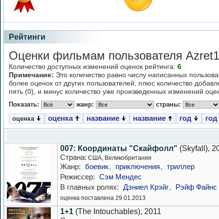
Рейтинги
Оценки фильмам пользователя Azret1
Количество доступных изменений оценок рейтинга:
6
Примечание:
Это количество равно числу написанных пользова
более оценок от других пользователей, плюс количество добав
пять (0), и минус количество уже произведенных изменений оцен
Показать:
жанр:
страны:
оценка
название
название
год
год
оценка
007: Координаты "Скайфолл"
(Skyfall), 2
Страна:
США, Великобритания
Жанр:
боевик
,
приключения
,
триллер
Режиссер:
Сэм Мендес
В главных ролях:
Дэниел Крэйг
,
Рэйф Файнс
оценка поставлена 29.01.2013
1+1
(The Intouchables), 2011