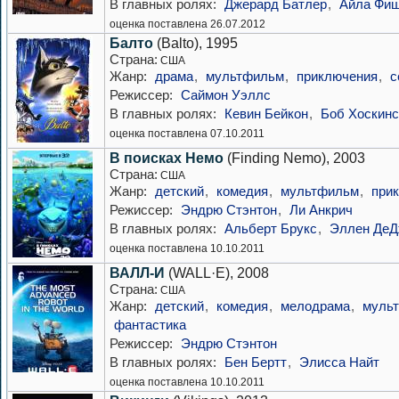
В главных ролях:
Джерард Батлер
,
Айла Фи
оценка поставлена 26.07.2012
Балто
(Balto), 1995
Страна:
США
Жанр:
драма
,
мультфильм
,
приключения
,
с
Режиссер:
Саймон Уэллс
В главных ролях:
Кевин Бейкон
,
Боб Хоскинс
оценка поставлена 07.10.2011
В поисках Немо
(Finding Nemo), 2003
Страна:
США
Жанр:
детский
,
комедия
,
мультфильм
,
при
Режиссер:
Эндрю Стэнтон
,
Ли Анкрич
В главных ролях:
Альберт Брукс
,
Эллен ДеД
оценка поставлена 10.10.2011
ВАЛЛ-И
(WALL·E), 2008
Страна:
США
Жанр:
детский
,
комедия
,
мелодрама
,
муль
фантастика
Режиссер:
Эндрю Стэнтон
В главных ролях:
Бен Бертт
,
Элисса Найт
оценка поставлена 10.10.2011