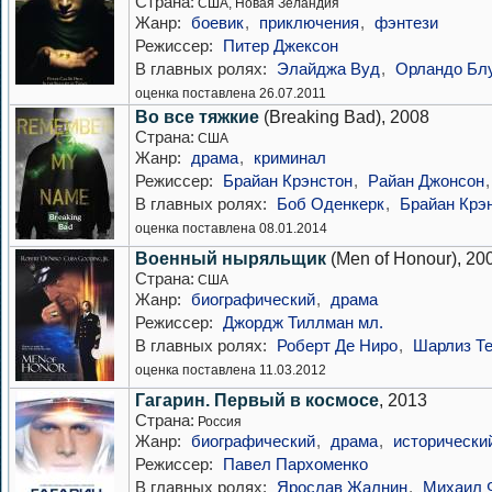
Страна:
США, Новая Зеландия
Жанр:
боевик
,
приключения
,
фэнтези
Режиссер:
Питер Джексон
В главных ролях:
Элайджа Вуд
,
Орландо Бл
оценка поставлена 26.07.2011
Во все тяжкие
(Breaking Bad), 2008
Страна:
США
Жанр:
драма
,
криминал
Режиссер:
Брайан Крэнстон
,
Райан Джонсон
В главных ролях:
Боб Оденкерк
,
Брайан Крэ
оценка поставлена 08.01.2014
Военный ныряльщик
(Men of Honour), 20
Страна:
США
Жанр:
биографический
,
драма
Режиссер:
Джордж Тиллман мл.
В главных ролях:
Роберт Де Ниро
,
Шарлиз Т
оценка поставлена 11.03.2012
Гагарин. Первый в космосе
, 2013
Страна:
Россия
Жанр:
биографический
,
драма
,
исторически
Режиссер:
Павел Пархоменко
В главных ролях:
Ярослав Жалнин
,
Михаил 