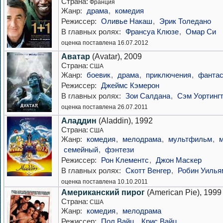
Страна:
Франция
Жанр:
драма
,
комедия
Режиссер:
Оливье Накаш
,
Эрик Толедано
В главных ролях:
Франсуа Клюзе
,
Омар Си
оценка поставлена 16.07.2012
Аватар
(Avatar), 2009
Страна:
США
Жанр:
боевик
,
драма
,
приключения
,
фантас
Режиссер:
Джеймс Кэмерон
В главных ролях:
Зои Салдана
,
Сэм Уортинг
оценка поставлена 26.07.2011
Аладдин
(Aladdin), 1992
Страна:
США
Жанр:
комедия
,
мелодрама
,
мультфильм
,
семейный
,
фэнтези
Режиссер:
Рон Клементс
,
Джон Маскер
В главных ролях:
Скотт Венгер
,
Робин Уилья
оценка поставлена 10.10.2011
Американский пирог
(American Pie), 1999
Страна:
США
Жанр:
комедия
,
мелодрама
Режиссер:
Пол Вайц
,
Крис Вайц