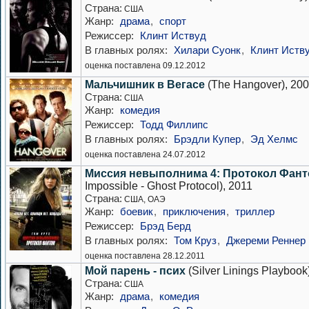
Страна:
США
Жанр:
драма
,
спорт
Режиссер:
Клинт Иствуд
В главных ролях:
Хилари Суонк
,
Клинт Иств
оценка поставлена 09.12.2012
Мальчишник в Вегасе
(The Hangover), 20
Страна:
США
Жанр:
комедия
Режиссер:
Тодд Филлипс
В главных ролях:
Брэдли Купер
,
Эд Хелмс
оценка поставлена 24.07.2012
Миссия невыполнима 4: Протокол Фан
Impossible - Ghost Protocol), 2011
Страна:
США, ОАЭ
Жанр:
боевик
,
приключения
,
триллер
Режиссер:
Брэд Берд
В главных ролях:
Том Круз
,
Джереми Реннер
оценка поставлена 28.12.2011
Мой парень - псих
(Silver Linings Playbook
Страна:
США
Жанр:
драма
,
комедия