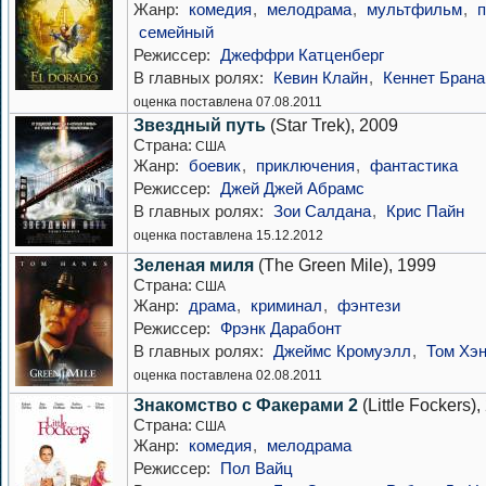
Жанр:
комедия
,
мелодрама
,
мультфильм
,
семейный
Режиссер:
Джеффри Катценберг
В главных ролях:
Кевин Клайн
,
Кеннет Брана
оценка поставлена 07.08.2011
Звездный путь
(Star Trek), 2009
Страна:
США
Жанр:
боевик
,
приключения
,
фантастика
Режиссер:
Джей Джей Абрамс
В главных ролях:
Зои Салдана
,
Крис Пайн
оценка поставлена 15.12.2012
Зеленая миля
(The Green Mile), 1999
Страна:
США
Жанр:
драма
,
криминал
,
фэнтези
Режиссер:
Фрэнк Дарабонт
В главных ролях:
Джеймс Кромуэлл
,
Том Хэ
оценка поставлена 02.08.2011
Знакомство с Факерами 2
(Little Fockers)
Страна:
США
Жанр:
комедия
,
мелодрама
Режиссер:
Пол Вайц