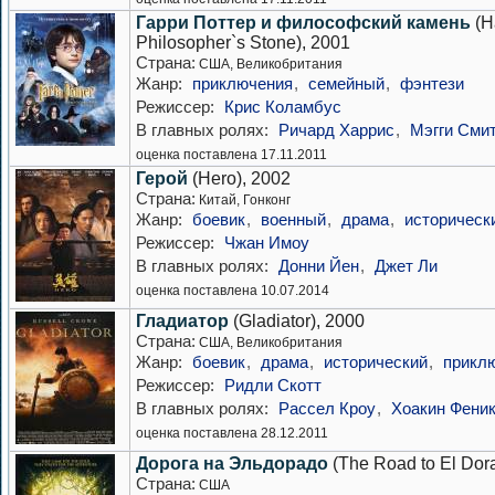
Гарри Поттер и философский камень
(Ha
Philosopher`s Stone), 2001
Страна:
США, Великобритания
Жанр:
приключения
,
семейный
,
фэнтези
Режиссер:
Крис Коламбус
В главных ролях:
Ричард Харрис
,
Мэгги Сми
оценка поставлена 17.11.2011
Герой
(Hero), 2002
Страна:
Китай, Гонконг
Жанр:
боевик
,
военный
,
драма
,
историческ
Режиссер:
Чжан Имоу
В главных ролях:
Донни Йен
,
Джет Ли
оценка поставлена 10.07.2014
Гладиатор
(Gladiator), 2000
Страна:
США, Великобритания
Жанр:
боевик
,
драма
,
исторический
,
прикл
Режиссер:
Ридли Скотт
В главных ролях:
Рассел Кроу
,
Хоакин Фени
оценка поставлена 28.12.2011
Дорога на Эльдорадо
(The Road to El Dor
Страна:
США