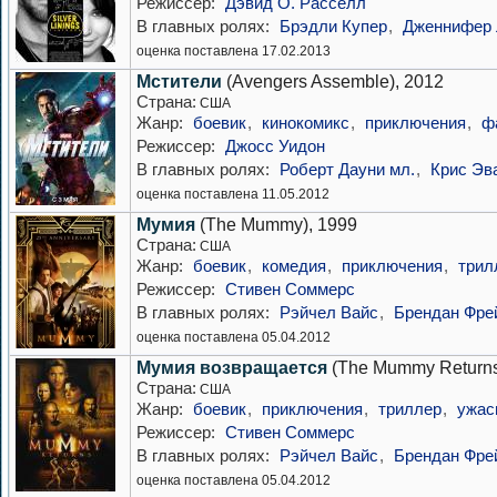
Режиссер:
Дэвид О. Расселл
В главных ролях:
Брэдли Купер
,
Дженнифер 
оценка поставлена 17.02.2013
Мстители
(Avengers Assemble), 2012
Страна:
США
Жанр:
боевик
,
кинокомикс
,
приключения
,
ф
Режиссер:
Джосс Уидон
В главных ролях:
Роберт Дауни мл.
,
Крис Эв
оценка поставлена 11.05.2012
Мумия
(The Mummy), 1999
Страна:
США
Жанр:
боевик
,
комедия
,
приключения
,
трил
Режиссер:
Стивен Соммерс
В главных ролях:
Рэйчел Вайс
,
Брендан Фре
оценка поставлена 05.04.2012
Мумия возвращается
(The Mummy Returns
Страна:
США
Жанр:
боевик
,
приключения
,
триллер
,
ужас
Режиссер:
Стивен Соммерс
В главных ролях:
Рэйчел Вайс
,
Брендан Фре
оценка поставлена 05.04.2012