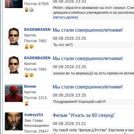
08.08.2026 23:33
Постов: 67926
Ребят, обратите внимание на этот сериал. Сн
девушек в учебных учреждениях и на различных
[читать далее]
BADENBADEN
Мы стали совершеннолетними!
Критик
08.08.2026 23:25
Постов: 7882
Ты что ли?)
BADENBADEN
Мы стали совершеннолетними!
Критик
08.08.2026 23:25
Постов: 7882
ахахах во ты моришь))) ну зоть гарика не вспом
Веном
Мы стали совершеннолетними!
Критик
08.08.2026 23:25
Постов: 1213
Поздравляю!!! Хороший сайт!!!
Andrey253
Фильм "Угнать за 60 секунд"
Зам. Главы
08.08.2026 23:21
Киноакадемии
Ну такой себе "фильм дЭтства". Картинка и ка
Постов: 25647