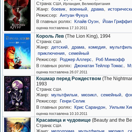
Страна:
США, Ирландия, Великобритания
Жанр:
боевик
,
военный
,
драма
,
историческ
Режиссер:
Антуан Фукуа
В главных ролях:
Клайв Оуэн
,
Йоан Гриффи
оценка поставлена 17.10.2011
Король Лев
(The Lion King), 1994
Страна:
США
Жанр:
детский
,
драма
,
комедия
,
мультфил
приключения
,
семейный
Режиссер:
Роджер Аллерс
,
Роб Минкофф
В главных ролях:
Джонатан Тейлор Томас
,
М
оценка поставлена 26.07.2011
Кошмар перед Рождеством
(The Nightmar
1993
Страна:
США
Жанр:
мультфильм
,
мюзикл
,
семейный
,
фэ
Режиссер:
Генри Селик
В главных ролях:
Крис Сарандон
,
Уильям Хи
оценка поставлена 10.10.2011
Красавица и чудовище
(Beauty and the Be
Страна:
США
Жанр:
мелодрама
,
мультфильм
,
мюзикл
,
с