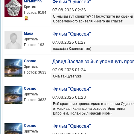
McMuffinn
Фильм "Одиссея"
Критик
07.08.2026 02:36
Постов: 9194
С кем вы тут спорите? ) Посмотрите на оценк
Современного зрителя ничего не спасёт.
Maga
Фильм "Одиссея"
Зритель
07.08.2026 01:27
Постов: 193
пахах)за Калипсо топ)
Cosmo
Дэвид Заслав забыл упомянуть пров
Зритель
07.08.2026 01:24
Постов: 3633
Она танцует уже
Cosmo
Фильм "Одиссея"
Зритель
07.08.2026 01:23
Постов: 3633
Всё сражение происходило в сознании Одиссея
отжаривал Калипсо на острове Эпштейна
Впрочем, Нолан был красавчиком)
Cosmo
Фильм "Одиссея"
Зритель