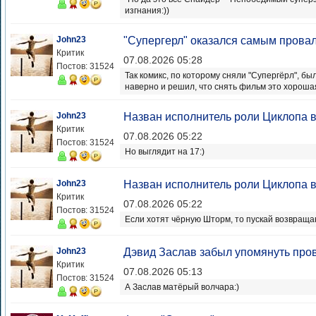
изгнания:))
John23
"Супергерл" оказался самым прова
Критик
07.08.2026 05:28
Постов: 31524
Так комикс, по которому сняли "Супергёрл", бы
наверно и решил, что снять фильм это хорошая
John23
Назван исполнитель роли Циклопа в
Критик
07.08.2026 05:22
Постов: 31524
Но выглядит на 17:)
John23
Назван исполнитель роли Циклопа в
Критик
07.08.2026 05:22
Постов: 31524
Если хотят чёрную Шторм, то пускай возвраща
John23
Дэвид Заслав забыл упомянуть пров
Критик
07.08.2026 05:13
Постов: 31524
А Заслав матёрый волчара:)