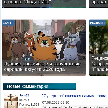
в новых "Людях Икс"
провал
СТАТЬЯ
РЕЦЕНЗИЯ
Реценз
Лучшие российские и зарубежные
Соврем
сериалы августа 2026 года
"Палач
Новые комментарии
John23
"Супергерл" оказался самым прова
Критик
07.08.2026 05:30
Постов: 31524
"Но да это всё Снайдер" - Непобедимый суперз