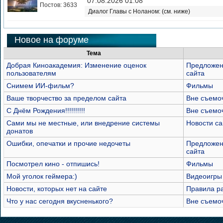
07.08.2026 01:08
Постов: 3633
Диалог Главы с Ноланом: (см. ниже)
Новое на форуме
Тема
Добрая Киноакадемия: Изменение оценок
Предложен
пользователям
сайта
Снимем ИИ-фильм?
Фильмы
Ваше творчество за пределом сайта
Вне съемо
С Днём Рождения!!!!!!!!!!
Вне съемо
Сами мы не местные, или внедрение системы
Новости са
донатов
Ошибки, опечатки и прочие недочеты
Предложен
сайта
Посмотрел кино - отпишись!
Фильмы
Мой уголок геймера:)
Видеоигры
Новости, которых нет на сайте
Правила р
Что у нас сегодня вкусненького?
Вне съемо