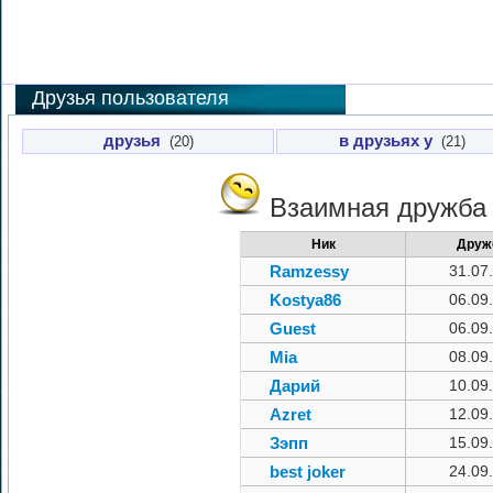
Друзья пользователя
друзья
в друзьях у
(20)
(21)
Взаимная дружб
Ник
Друж
Ramzessy
31.07
Kostya86
06.09
Guest
06.09
Mia
08.09
Дарий
10.09
Azret
12.09
Зэпп
15.09
best joker
24.09