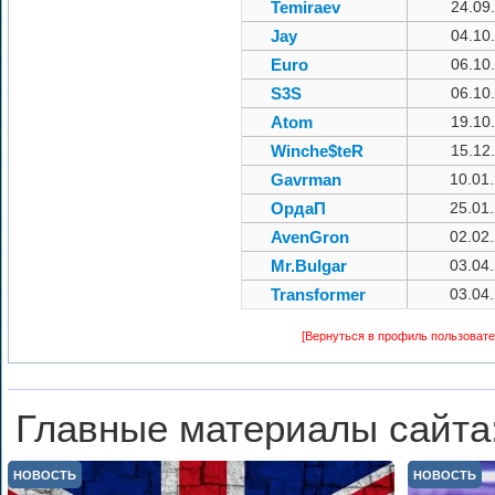
Temiraev
24.09
Jay
04.10
Euro
06.10
S3S
06.10
Atom
19.10
Winche$teR
15.12
Gavrman
10.01
ОрдаП
25.01
AvenGron
02.02
Mr.Bulgar
03.04
Transformer
03.04
[Вернуться в профиль пользовате
Главные материалы сайта
НОВОСТЬ
НОВОСТЬ