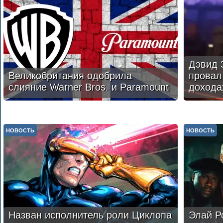
Дэвид 
Великобритания одобрила
провал 
слияние Warner Bros. и Paramount
дохода
НОВОСТЬ
НОВОСТЬ
Назван исполнитель роли Циклопа
Элай Р