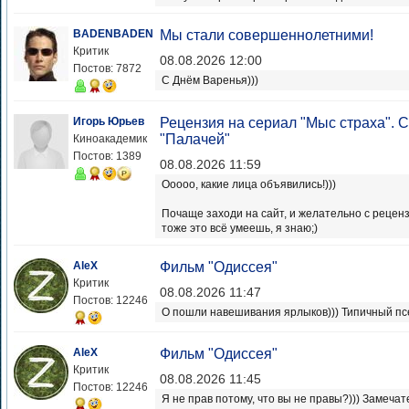
BADENBADEN
Мы стали совершеннолетними!
Критик
08.08.2026 12:00
Постов: 7872
С Днём Варенья)))
Игорь Юрьев
Рецензия на сериал "Мыс страха".
"Палачей"
Киноакадемик
Постов: 1389
08.08.2026 11:59
Ооооо, какие лица объявились!)))
Почаще заходи на сайт, и желательно с реценз
тоже это всё умеешь, я знаю;)
AleX
Фильм "Одиссея"
Критик
08.08.2026 11:47
Постов: 12246
О пошли навешивания ярлыков))) Типичный псе
AleX
Фильм "Одиссея"
Критик
08.08.2026 11:45
Постов: 12246
Я не прав потому, что вы не правы?))) Замечат