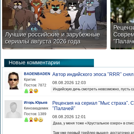
Реценз
Лучшие российские и зарубежные
Соврем
сериалы августа 2026 года
"Палач
Новые комментарии
BADENBADEN
Автор индийского эпоса "RRR" сня
Критик
08.08.2026 12:03
Постов: 7872
Индийскую дичь смотреть невозможно, пусть с
Игорь Юрьев
Рецензия на сериал "Мыс страха".
"Палачей"
Киноакадемик
Постов: 1389
08.08.2026 12:01
Дааа, у меня тоже «Хрустальное озеро» в спи
Там уже первый трейлер вышел- достаточно а