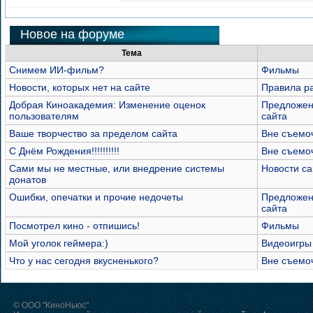
Новое на форуме
Тема
Снимем ИИ-фильм?
Фильмы
Новости, которых нет на сайте
Правила р
Добрая Киноакадемия: Изменение оценок
Предложен
пользователям
сайта
Ваше творчество за пределом сайта
Вне съемо
С Днём Рождения!!!!!!!!!!
Вне съемо
Сами мы не местные, или внедрение системы
Новости са
донатов
Ошибки, опечатки и прочие недочеты
Предложен
сайта
Посмотрел кино - отпишись!
Фильмы
Мой уголок геймера:)
Видеоигры
Что у нас сегодня вкусненького?
Вне съемо
© ООО "КиноНьюс"