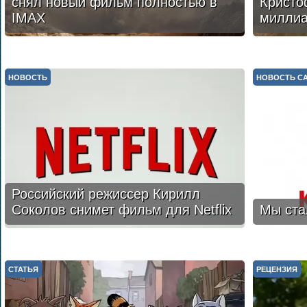
снял новый фильм полностью в
Кристо
IMAX
милли
НОВОСТЬ
НОВОСТЬ С
Российский режиссер Кирилл
Соколов снимет фильм для Netflix
Мы ста
СТАТЬЯ
РЕЦЕНЗИЯ