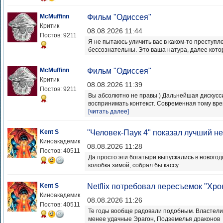
McMuffinn
Фильм "Одиссея"
Критик
08.08.2026 11:44
Постов: 9211
Я не пытаюсь уличить вас в каком-то преступ
бессознательны. Это ваша натура, далее кото
McMuffinn
Фильм "Одиссея"
Критик
08.08.2026 11:39
Постов: 9211
Вы абсолютно не правы ) Дальнейшая дискусс
воспринимать контекст. Современная тому вре
[читать далее]
Kent S
"Человек-Паук 4" показал лучший н
Киноакадемик
08.08.2026 11:28
Постов: 40511
Да просто эти богатыри выпускались в новогод
колобка зимой, собрал бы кассу.
Kent S
Netflix потребовал пересъемок "Хро
Киноакадемик
08.08.2026 11:26
Постов: 40511
Те годы вообще радовали подобным. Властелин
менее удачные Эрагон, Подземелья драконов