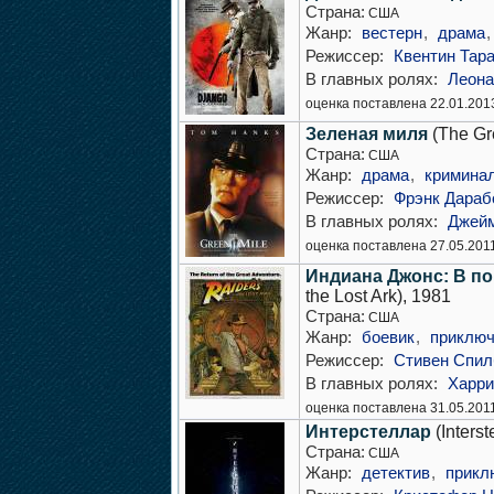
Страна:
США
Жанр:
вестерн
,
драма
Режиссер:
Квентин Тар
В главных ролях:
Леона
оценка поставлена 22.01.201
Зеленая миля
(The Gr
Страна:
США
Жанр:
драма
,
кримина
Режиссер:
Фрэнк Дараб
В главных ролях:
Джейм
оценка поставлена 27.05.201
Индиана Джонс: В по
the Lost Ark), 1981
Страна:
США
Жанр:
боевик
,
приключ
Режиссер:
Стивен Спил
В главных ролях:
Харри
оценка поставлена 31.05.201
Интерстеллар
(Interst
Страна:
США
Жанр:
детектив
,
прикл