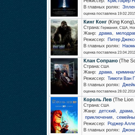
Режиссер:
Кристофер Н
В главных ролях:
Эллен
оценка поставлена 19.02.201
Кинг Конг
(King Kong)
Страна:
Германия, США, Но
Жанр:
драма
,
мелодра
Режиссер:
Питер Джекс
В главных ролях:
Наоми
оценка поставлена 23.04.201
Клан Сопрано
(The So
Страна:
США
Жанр:
драма
,
кримина
Режиссер:
Тимоти Ван 
В главных ролях:
Джейм
оценка поставлена 28.02.201
Король Лев
(The Lion 
Страна:
США
Жанр:
детский
,
драма
приключения
,
семейны
Режиссер:
Роджер Алле
В главных ролях:
Джона