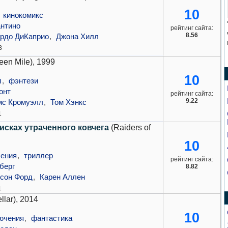
10
,
кинокомикс
антино
рейтинг сайта:
8.56
рдо ДиКаприо
,
Джона Хилл
3
een Mile), 1999
10
л
,
фэнтези
онт
рейтинг сайта:
9.22
с Кромуэлл
,
Том Хэнкс
1
исках утраченного ковчега
(Raiders of
10
ения
,
триллер
рейтинг сайта:
берг
8.82
сон Форд
,
Карен Аллен
1
ellar), 2014
10
ючения
,
фантастика