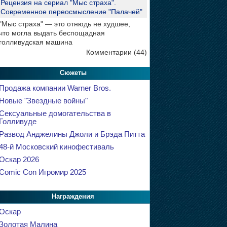
Рецензия на сериал "Мыс страха".
Современное переосмысление "Палачей"
"Мыс страха" — это отнюдь не худшее,
что могла выдать беспощадная
голливудская машина
Комментарии (44)
Сюжеты
Продажа компании Warner Bros.
Новые "Звездные войны"
Сексуальные домогательства в
Голливуде
Развод Анджелины Джоли и Брэда Питта
48-й Московский кинофестиваль
Оскар 2026
Comic Con Игромир 2025
Награждения
Оскар
Золотая Малина