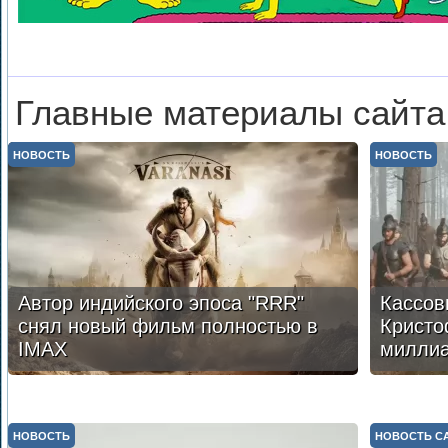
Главные материалы сайта
НОВОСТЬ
НОВОСТЬ
Автор индийского эпоса "RRR"
Кассов
снял новый фильм полностью в
Кристо
IMAX
милли
НОВОСТЬ
НОВОСТЬ С