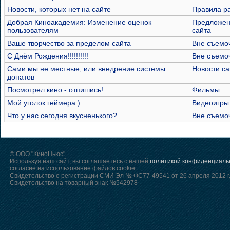
Новости, которых нет на сайте
Правила р
Добрая Киноакадемия: Изменение оценок
Предложен
пользователям
сайта
Ваше творчество за пределом сайта
Вне съемо
С Днём Рождения!!!!!!!!!!
Вне съемо
Сами мы не местные, или внедрение системы
Новости са
донатов
Посмотрел кино - отпишись!
Фильмы
Мой уголок геймера:)
Видеоигры
Что у нас сегодня вкусненького?
Вне съемо
© ООО "КиноНьюс"
Используя наш сайт, вы соглашаетесь с нашей
политикой конфиденциаль
согласие на использование файлов cookie.
Свидетельство о регистрации СМИ Эл № ФС77-49541 от 26 апреля 2012 г
Свидетельство на товарный знак №542978