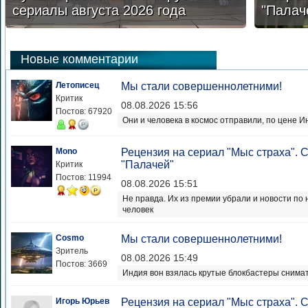
сериалы августа 2026 года
"Палач
Новые комментарии
Летописец
Мы стали совершеннолетними!
Критик
08.08.2026 15:56
Постов: 67920
Они и человека в космос отправили, по цене 
Mono
Рецензия на сериал "Мыс страха".
"Палачей"
Критик
Постов: 11994
08.08.2026 15:51
Не правда. Их из премии убрали и новости по 
человек
Cosmo
Мы стали совершеннолетними!
Зритель
08.08.2026 15:49
Постов: 3669
Индия вон взялась крутые блокбастеры снима
Игорь Юрьев
Рецензия на сериал "Мыс страха".