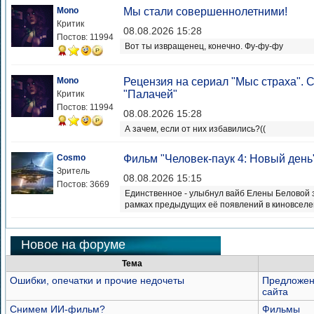
Mono
Мы стали совершеннолетними!
Критик
08.08.2026 15:28
Постов: 11994
Вот ты извращенец, конечно. Фу-фу-фу
Mono
Рецензия на сериал "Мыс страха".
"Палачей"
Критик
Постов: 11994
08.08.2026 15:28
А зачем, если от них избавились?((
Cosmo
Фильм "Человек-паук 4: Новый день
Зритель
08.08.2026 15:15
Постов: 3669
Единственное - улыбнул вайб Елены Беловой з
рамках предыдущих её появлений в киновсел
Новое на форуме
Тема
Ошибки, опечатки и прочие недочеты
Предложен
сайта
Снимем ИИ-фильм?
Фильмы