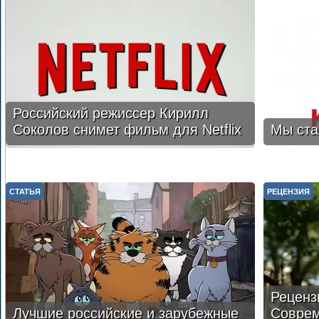
Российский режиссер Кирилл
Соколов снимет фильм для Netflix
Мы ста
СТАТЬЯ
РЕЦЕНЗИЯ
Реценз
Лучшие российские и зарубежные
Соврем