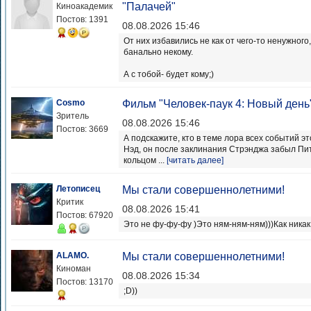
"Палачей"
Киноакадемик
Постов: 1391
08.08.2026 15:46
От них избавились не как от чего-то ненужного
банально некому.
А с тобой- будет кому;)
Cosmo
Фильм "Человек-паук 4: Новый день
Зритель
08.08.2026 15:46
Постов: 3669
А подскажите, кто в теме лора всех событий э
Нэд, он после заклинания Стрэнджа забыл Пит
кольцом ...
[читать далее]
Летописец
Мы стали совершеннолетними!
Критик
08.08.2026 15:41
Постов: 67920
Это не фу-фу-фу )Это ням-ням-ням)))Как никак
ALAMO.
Мы стали совершеннолетними!
Киноман
08.08.2026 15:34
Постов: 13170
;D))