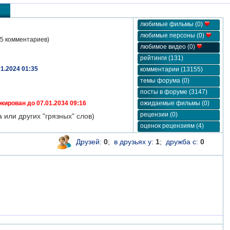
любимые фильмы (0)
любимые персоны (0)
5 комментариев)
любимое видео (0)
рейтинги (131)
01.2024 01:35
комментарии (13155)
темы форума (0)
посты в форуме (3147)
кирован до 07.01.2034 09:16
ожидаемые фильмы (0)
рецензии (0)
 или других "грязных" слов)
оценок рецензиям (4)
Друзей:
0
;
в друзьях у:
1
;
дружба с:
0