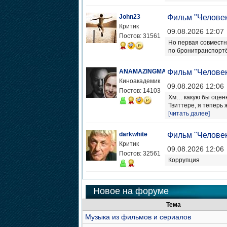
John23
Фильм "Человек
Критик
09.08.2026 12:07
Постов: 31561
Но первая совместн
по бронитранспортёр
ANAMAZINGMAN
Фильм "Человек
Киноакадемик
09.08.2026 12:06
Постов: 14103
Хм… какую бы оценк
Твиттере, я теперь 
[читать далее]
darkwhite
Фильм "Человек
Критик
09.08.2026 12:06
Постов: 32561
Коррупция
Новое на форуме
Тема
Музыка из фильмов и сериалов