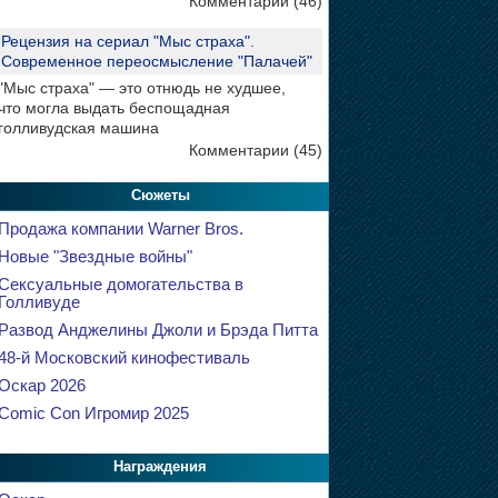
Комментарии (46)
Рецензия на сериал "Мыс страха".
Современное переосмысление "Палачей"
"Мыс страха" — это отнюдь не худшее,
что могла выдать беспощадная
голливудская машина
Комментарии (45)
Сюжеты
Продажа компании Warner Bros.
Новые "Звездные войны"
Сексуальные домогательства в
Голливуде
Развод Анджелины Джоли и Брэда Питта
48-й Московский кинофестиваль
Оскар 2026
Comic Con Игромир 2025
Награждения