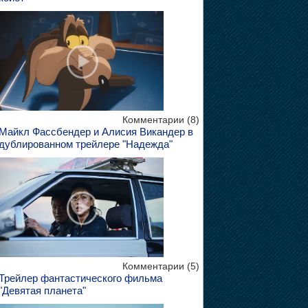
Комментарии (8)
Майкл Фассбендер и Алисия Викандер в
дублированном трейлере "Надежда"
Комментарии (5)
Трейлер фантастического фильма
"Девятая планета"