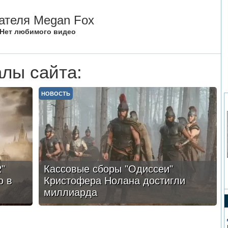
ателя Megan Fox
Нет любимого видео
лы сайта:
НОВОСТЬ
"
Кассовые сборы "Одиссеи"
ю в
Кристофера Нолана достигли
миллиарда