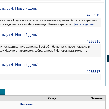
-паук 4: Новый день"
#235319
ая сцена Паука и Карателя поставленна странно. Каратель стреляет
у, видя что на нём Человек-паук. Потом Каратель ...
[читать далее]
-паук 4: Новый день"
#235318
у поставить… ну ладно, на 8 сойдёт. Но вопреки всем ноющим в
жду Наруто от этого режиссёра, а новый Человек-паук может ...
-паук 4: Новый день"
#235317
Раздел
Ответов
Фильмы
3