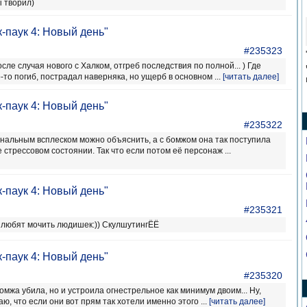
 творил)
-паук 4: Новый день"
#235323
сле случая нового с Халком, отгреб последствия по полной... ) Где
о-то погиб, пострадал наверняка, но ущерб в основном ...
[читать далее]
-паук 4: Новый день"
#235322
ональным всплеском можно объяснить, а с бомжом она так поступила
 стрессовом состоянии. Так что если потом её персонаж ...
-паук 4: Новый день"
#235321
и любят мочить людишек:)) СкулшутингЁЁ
-паук 4: Новый день"
#235320
омжа убила, но и устроила огнестрельное как минимум двоим... Ну,
аю, что если они вот прям так хотели именно этого ...
[читать далее]