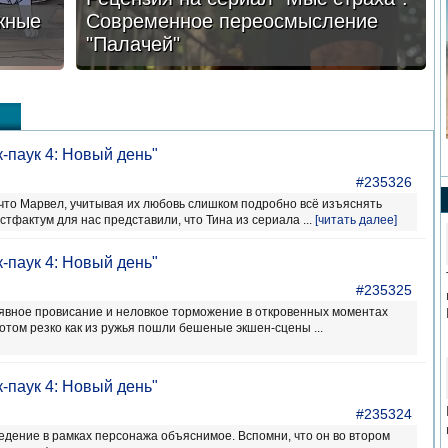
жные
Современное переосмысление
"Палачей"
-паук 4: Новый день"
#235326
, что Марвел, учитывая их любовь слишком подробно всё изъяснять
стфактум для нас представили, что Тина из сериала ...
[читать далее]
-паук 4: Новый день"
#235325
явное провисание и неловкое торможение в откровенных моментах
отом резко как из ружья пошли бешеные экшен-сцены ...
-паук 4: Новый день"
#235324
ведение в рамках персонажа объяснимое. Вспомни, что он во втором