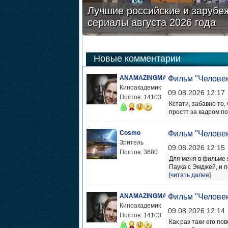
Лучшие российские и зарубе
сериалы августа 2026 года
Новые комментарии
ANAMAZINGMAN
Фильм "Человек
Киноакадемик
09.08.2026 12:17
Постов: 14103
Кстати, забавно то
простт за кадром по
Cosmo
Фильм "Человек
Зритель
09.08.2026 12:15
Постов: 3680
Для меня в фильме 
Паука с Эмджей, и п
[читать далее]
ANAMAZINGMAN
Фильм "Человек
Киноакадемик
09.08.2026 12:14
Постов: 14103
Как раз таки его по