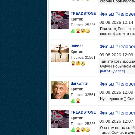
сезоне Сорвиголовы
TREADSTONE
Фильм "Человек
Критик
09.08.2026 12:14
Постов: 25226
При этом, Беннер по
еще не факт, что кт
John23
Фильм "Человек
Критик
09.08.2026 12:09
Постов: 31561
Там это хоть эмоци
будучи в обычном не
[читать далее]
darkwhite
Фильм "Человек
Критик
09.08.2026 12:09
Постов: 32561
Ну подростки:)) Он
TREADSTONE
Фильм "Человек
Критик
09.08.2026 12:07
Постов: 25226
Она там не только б
такое. Сейчас я дум