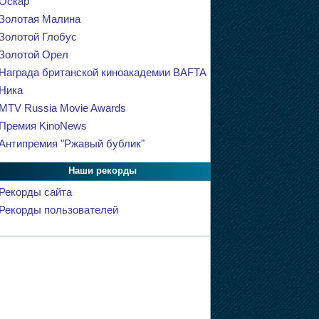
Оскар
Золотая Малина
Золотой Глобус
Золотой Орел
Награда британской киноакадемии BAFTA
Ника
MTV Russia Movie Awards
Премия KinoNews
Антипремия "Ржавый бублик"
Наши рекорды
Рекорды сайта
Рекорды пользователей