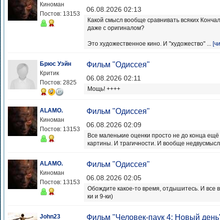
Киноман
06.08.2026 02:13
Постов: 13153
Какой смысл вообще сравнивать всяких Кончал
даже с оригиналом?
Это художественное кино. И "художество" ...
[ч
Брюс Уэйн
Фильм "Одиссея"
Критик
06.08.2026 02:11
Постов: 2825
Мощь! ++++
ALAMO.
Фильм "Одиссея"
Киноман
06.08.2026 02:09
Постов: 13153
Все маленькие оценки просто не до конца ещё
картины. И трагичности. И вообще недвусмысл
ALAMO.
Фильм "Одиссея"
Киноман
06.08.2026 02:05
Постов: 13153
Обождите какое-то время, отдышитесь. И все 
ки и 9-ки)
John23
Фильм "Человек-паук 4: Новый день