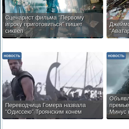
Сценарист фильма "Первому
игроку приготовиться" пишет
Джеймс
сиквел
"Авата
НОВОСТЬ
НОВОСТЬ
Объявл
Переводчица Гомера назвала
премье
"Одиссею" Троянским конем
Минус 