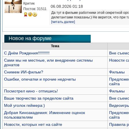
Критик
06.08.2026 01:18
Постов: 31511
Да тут в фильме работники этой секретной ор
дилетантами показаны:) Не верится, что при та
[читать далее]
Новое на форуме
Тема
С Днём Рождения!!!!!!!!!!
Вне съем
Сами мы не местные, или внедрение системы
Новости с
донатов
Снимем ИИ-фильм?
Фильмы
Ошибки, опечатки и прочие недочеты
Предложе
сайта
Посмотрел кино - отпишись!
Фильмы
Ваше творчество за пределом сайта
Вне съем
Мой уголок геймера:)
Видеоигр
Добрая Киноакадемия: Изменение оценок
Предложе
пользователям
сайта
Новости, которых нет на сайте
Правила 