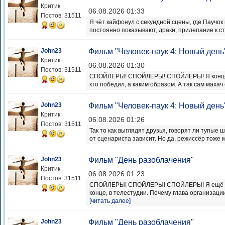
Критик
06.08.2026 01:33
Постов: 31511
Я чёт кайфонул с секундной сцены, где Паучок
постоянно показывают, драки, прилепание к сте
John23
Фильм "Человек-паук 4: Новый день
Критик
06.08.2026 01:30
Постов: 31511
СПОЙЛЕРЫ! СПОЙЛЕРЫ! СПОЙЛЕРЫ! Я концовко
кто победил, а каким образом. А так сам махач
John23
Фильм "Человек-паук 4: Новый день
Критик
06.08.2026 01:26
Постов: 31511
Так то как выглядят друзья, говорят ли тупые
от сценариста зависит. Но да, режиссёр тоже 
John23
Фильм "День разоблачения"
Критик
06.08.2026 01:23
Постов: 31511
СПОЙЛЕРЫ! СПОЙЛЕРЫ! СПОЙЛЕРЫ! Я ещё не 
конце, в телестудии. Почему глава организации 
[читать далее]
John23
Фильм "День разоблачения"