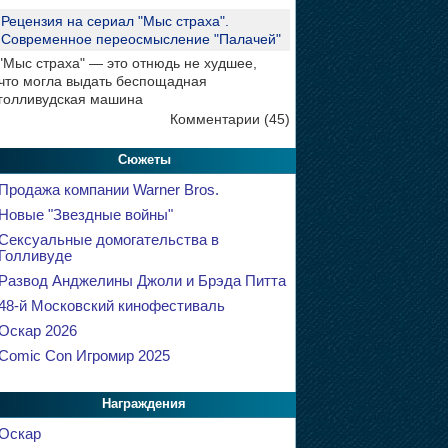
Рецензия на сериал "Мыс страха".
Современное переосмысление "Палачей"
"Мыс страха" — это отнюдь не худшее,
что могла выдать беспощадная
голливудская машина
Комментарии (45)
Сюжеты
Продажа компании Warner Bros.
Новые "Звездные войны"
Сексуальные домогательства в
Голливуде
Развод Анджелины Джоли и Брэда Питта
48-й Московский кинофестиваль
Оскар 2026
Comic Con Игромир 2025
Награждения
Оскар