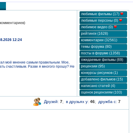
любимые фильмы (17)
любимые персоны (0)
комментариев)
любимое видео (0)
рейтинги (1628)
08.2026 12:24
комментарии (32561)
темы форума (80)
посты в форуме (1358)
ожидаемые фильмы (69)
итал моё мнение самым правильным. Мое,
рецензии (95)
тать счастливым. Разве я многого прошу? Не
конкурсы рисунков (1)
добавлено фильмов (15)
написано статей (4)
оценок рецензиям (103)
Друзей:
7
;
в друзьях у:
46
;
дружба с:
7