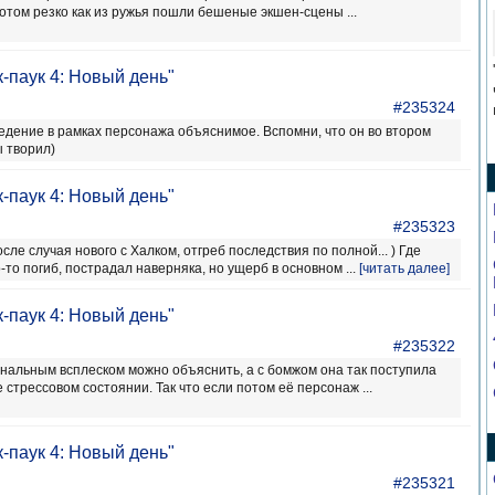
отом резко как из ружья пошли бешеные экшен-сцены ...
-паук 4: Новый день"
#235324
ведение в рамках персонажа объяснимое. Вспомни, что он во втором
 творил)
-паук 4: Новый день"
#235323
сле случая нового с Халком, отгреб последствия по полной... ) Где
о-то погиб, пострадал наверняка, но ущерб в основном ...
[читать далее]
-паук 4: Новый день"
#235322
ональным всплеском можно объяснить, а с бомжом она так поступила
 стрессовом состоянии. Так что если потом её персонаж ...
-паук 4: Новый день"
#235321