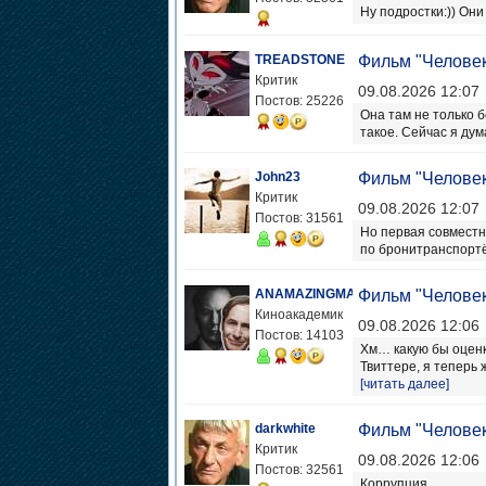
Ну подростки:)) Он
TREADSTONE
Фильм "Человек
Критик
09.08.2026 12:07
Постов: 25226
Она там не только б
такое. Сейчас я дум
John23
Фильм "Человек
Критик
09.08.2026 12:07
Постов: 31561
Но первая совместн
по бронитранспортёр
ANAMAZINGMAN
Фильм "Человек
Киноакадемик
09.08.2026 12:06
Постов: 14103
Хм… какую бы оценк
Твиттере, я теперь 
[читать далее]
darkwhite
Фильм "Человек
Критик
09.08.2026 12:06
Постов: 32561
Коррупция