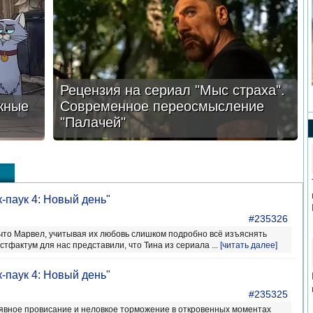
Рецензия на сериал "Мыс страха".
жные
Современное переосмысление
"Палачей"
-паук 4: Новый день"
#235326
, что Марвел, учитывая их любовь слишком подробно всё изъяснять
стфактум для нас представили, что Тина из сериала ...
[читать далее]
-паук 4: Новый день"
#235325
явное провисание и неловкое торможение в откровенных моментах