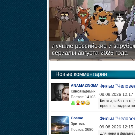
Лучшие российские и зарубе
сериалы августа 2026 года
Новые комментарии
ANAMAZINGMAN
Фильм "Человек
Киноакадемик
09.08.2026 12:17
Постов: 14103
Кстати, забавно то
простт за кадром по
Cosmo
Фильм "Человек
Зритель
09.08.2026 12:15
Постов: 3680
Для меня в фильме 