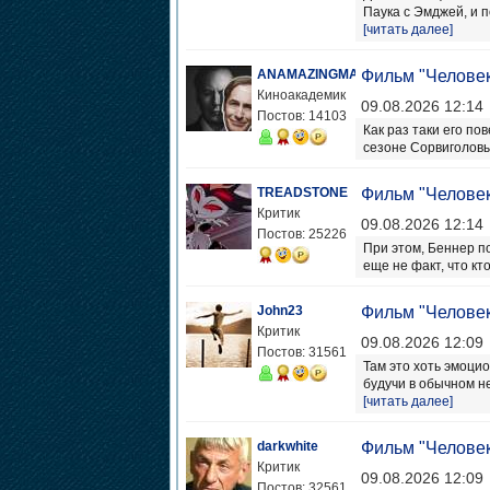
Паука с Эмджей, и п
[читать далее]
ANAMAZINGMAN
Фильм "Человек
Киноакадемик
09.08.2026 12:14
Постов: 14103
Как раз таки его по
сезоне Сорвиголовы
TREADSTONE
Фильм "Человек
Критик
09.08.2026 12:14
Постов: 25226
При этом, Беннер по
еще не факт, что кт
John23
Фильм "Человек
Критик
09.08.2026 12:09
Постов: 31561
Там это хоть эмоци
будучи в обычном не
[читать далее]
darkwhite
Фильм "Человек
Критик
09.08.2026 12:09
Постов: 32561