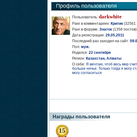
Профиль пользователя
darkwhite
Пользователь:
Ранг в комментариях:
Критик
(32561 
Ранг в форуме:
Знаток
(1358 постов)
Дата регистрации:
29.05.2011
Последний раз заходил на сайт:
09.
Пол:
муж.
Родился:
22 сентября
Регион:
Казахстан, Алматы
О себе:
Я мечтаю, чтоб весь мир сч
больше ничье. Только тогда я могу с
могу согласиться
Награды пользователя
15