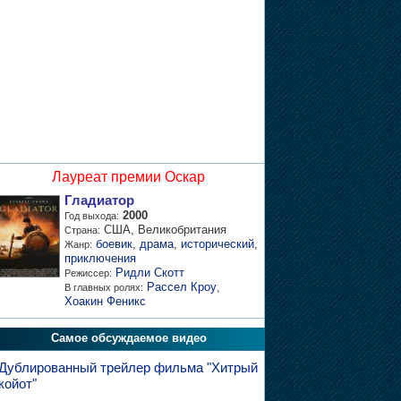
Лауреат премии Оскар
Гладиатор
2000
Год выхода:
США, Великобритания
Страна:
боевик
,
драма
,
исторический
,
Жанр:
приключения
Ридли Скотт
Режиссер:
Рассел Кроу
,
В главных ролях:
Хоакин Феникс
Самое обсуждаемое видео
Дублированный трейлер фильма "Хитрый
койот"