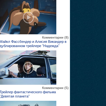
Комментарии (8)
Майкл Фассбендер и Алисия Викандер в
дублированном трейлере "Надежда"
Комментарии (5)
Трейлер фантастического фильма
"Девятая планета"