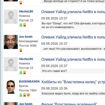
...Фродо вообще не стареет! А он точно кольц
Olezha180
Оливия Уайлд уличила Netflix в поп
Новичок
09.08.2026 10:37
Постов: 15
Вы про "Оскар", что ли? Оба фильма, в которы
не за что номинировать
Jon Smith
Оливия Уайлд уличила Netflix в поп
Киноакадемик
09.08.2026 10:37
Постов: 9086
...нет кнш! Что рассказывает, высказывается -
Olezha180
Оливия Уайлд уличила Netflix в поп
Новичок
09.08.2026 10:37
Постов: 15
Это кто такие все?
BADENBADEN
Хоббиты из "Властелина колец" уст
Критик
09.08.2026 10:36
Постов: 7884
Классное видео было, когда все по скайпу соб
Jon Smith
Фильм "Властелины вселенной"