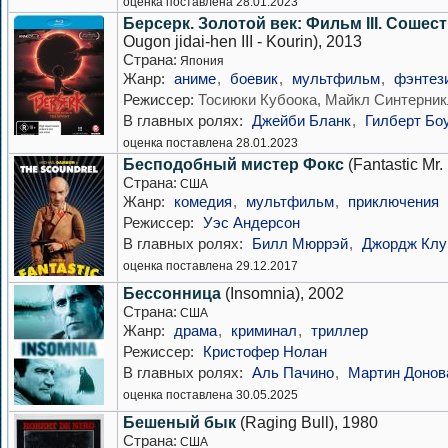
оценка поставлена 28.01.2023
Берсерк. Золотой век: Фильм III. Сошес
Ougon jidai-hen III - Kourin), 2013
Страна:
Япония
Жанр:
аниме
,
боевик
,
мультфильм
,
фэнтез
Режиссер:
Тосиюки Кубоока, Майкл Синтерни
В главных ролях:
Джейби Бланк
,
Гилберт Бо
оценка поставлена 28.01.2023
Бесподобный мистер Фокс
(Fantastic Mr.
Страна:
США
Жанр:
комедия
,
мультфильм
,
приключения
Режиссер:
Уэс Андерсон
В главных ролях:
Билл Мюррэй
,
Джордж Клу
оценка поставлена 29.12.2017
Бессонница
(Insomnia), 2002
Страна:
США
Жанр:
драма
,
криминал
,
триллер
Режиссер:
Кристофер Нолан
В главных ролях:
Аль Пачино
,
Мартин Донов
оценка поставлена 30.05.2025
Бешеный бык
(Raging Bull), 1980
Страна:
США