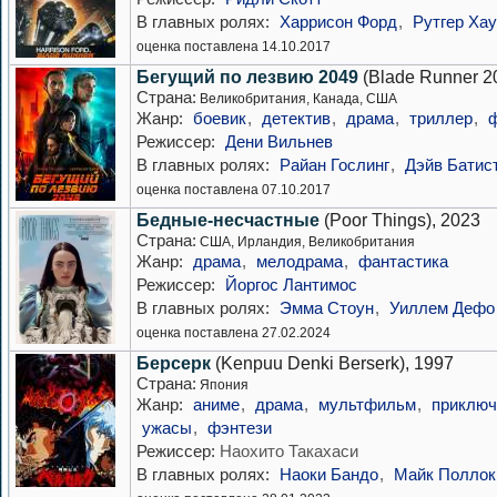
В главных ролях:
Харрисон Форд
,
Рутгер Ха
оценка поставлена 14.10.2017
Бегущий по лезвию 2049
(Blade Runner 2
Страна:
Великобритания, Канада, США
Жанр:
боевик
,
детектив
,
драма
,
триллер
,
Режиссер:
Дени Вильнев
В главных ролях:
Райан Гослинг
,
Дэйв Батис
оценка поставлена 07.10.2017
Бедные-несчастные
(Poor Things), 2023
Страна:
США, Ирландия, Великобритания
Жанр:
драма
,
мелодрама
,
фантастика
Режиссер:
Йоргос Лантимос
В главных ролях:
Эмма Стоун
,
Уиллем Дефо
оценка поставлена 27.02.2024
Берсерк
(Kenpuu Denki Berserk), 1997
Страна:
Япония
Жанр:
аниме
,
драма
,
мультфильм
,
приключ
ужасы
,
фэнтези
Режиссер:
Наохито Такахаси
В главных ролях:
Наоки Бандо
,
Майк Поллок