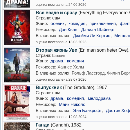
оценка поставлена 24.06.2026
Все везде и сразу
(Everything Everywhere A
Страна:
США
Жанр:
боевик
,
комедия
,
приключения
,
фант
Режиссер:
Дэн Кван
,
Дэниэл Шайнерт
В главных ролях:
Джейми Ли Кертис
,
Мишель
оценка поставлена 13.03.2023
Вторая жизнь Уве
(En man som heter Ove),
Страна:
Швеция
Жанр:
драма
,
комедия
Режиссер:
Ханнес Холм
В главных ролях:
Рольф Лассгорд, Филип Берг
оценка поставлена 28.07.2026
Выпускник
(The Graduate), 1967
Страна:
США
Жанр:
драма
,
комедия
,
мелодрама
Режиссер:
Майк Николс
В главных ролях:
Энн Бэнкрофт
,
Дастин Хо
оценка поставлена 12.08.2024
Ганди
(Gandhi), 1982