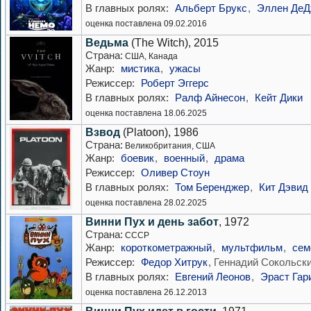
В главных ролях:
Альберт Брукс
,
Эллен ДеД
оценка поставлена 09.02.2016
Ведьма
(The Witch), 2015
Страна:
США, Канада
Жанр:
мистика
,
ужасы
Режиссер:
Роберт Эггерс
В главных ролях:
Ралф Айнесон
,
Кейт Дики
оценка поставлена 18.06.2025
Взвод
(Platoon), 1986
Страна:
Великобритания, США
Жанр:
боевик
,
военный
,
драма
Режиссер:
Оливер Стоун
В главных ролях:
Том Беренджер
,
Кит Дэвид
оценка поставлена 28.02.2025
Винни Пух и день забот
, 1972
Страна:
СССР
Жанр:
короткометражный
,
мультфильм
,
сем
Режиссер:
Федор Хитрук
, Геннадий Сокольск
В главных ролях:
Евгений Леонов
,
Эраст Гар
оценка поставлена 26.12.2013