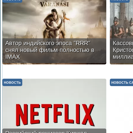
Автор индийского эпоса "RRR"
Кассов
снял новый фильм полностью в
Кристо
IMAX
милли
НОВОСТЬ
НОВОСТЬ С