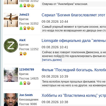
Постов: 31552
Озвучка от "Анилибриа" классная.
John23
Сериал "Богиня благословляет этот
Критик
09.08.2026 10:44
Постов: 31552
Самый угарный момент в третьем сезоне, кот
это когда после возвращения из дворца они ст
AleX
Lionsgate официально дала "зеленый
Критик
09.08.2026 10:41
Постов: 12252
Сейчас в вас говорит поклонник Джексона, а не
конечно пойду))) Но идеализировать фильм из
[читать далее]
123456789
Фильм "Последний богатырь. Колоб
Критик
09.08.2026 10:39
Постов: 14925
Типа колобок лучше прошлых фильмов. Что не м
некоторых не на него а на другое. на конвеерн
Jon Smith
Хоббиты из "Властелина колец" уст
Киноакадемик
09.08.2026 10:38
Постов: 9086