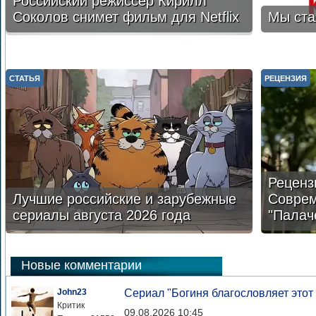
Российский режиссер Кирилл
Соколов снимет фильм для Netflix
Мы ста
СТАТЬЯ
РЕЦЕНЗИЯ
Реценз
Лучшие российские и зарубежные
Соврем
сериалы августа 2026 года
"Палач
Новые комментарии
John23
Сериал "Богиня благословляет этот
Критик
09.08.2026 10:45