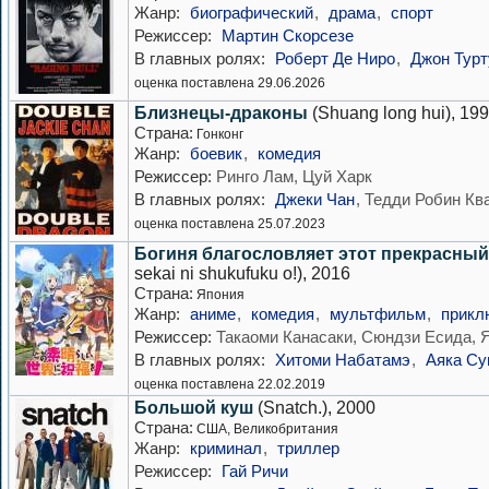
Жанр:
биографический
,
драма
,
спорт
Режиссер:
Мартин Скорсезе
В главных ролях:
Роберт Де Ниро
,
Джон Турт
оценка поставлена 29.06.2026
Близнецы-драконы
(Shuang long hui), 19
Страна:
Гонконг
Жанр:
боевик
,
комедия
Режиссер:
Ринго Лам, Цуй Харк
В главных ролях:
Джеки Чан
, Тедди Робин Кв
оценка поставлена 25.07.2023
Богиня благословляет этот прекрасный
sekai ni shukufuku o!), 2016
Страна:
Япония
Жанр:
аниме
,
комедия
,
мультфильм
,
прикл
Режиссер:
Такаоми Канасаки, Сюндзи Есида, 
В главных ролях:
Хитоми Набатамэ
,
Аяка Су
оценка поставлена 22.02.2019
Большой куш
(Snatch.), 2000
Страна:
США, Великобритания
Жанр:
криминал
,
триллер
Режиссер:
Гай Ричи