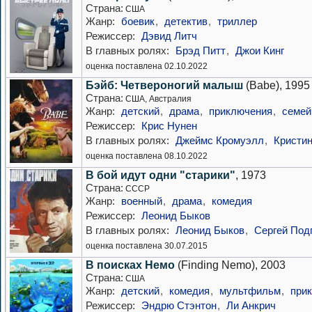
Страна:
США
Жанр:
боевик
,
детектив
,
триллер
Режиссер:
Дэвид Литч
В главных ролях:
Брэд Питт
,
Джои Кинг
оценка поставлена 02.10.2022
Бэйб: Четвероногий малыш
(Babe), 1995
Страна:
США, Австралия
Жанр:
детский
,
драма
,
приключения
,
семе
Режиссер:
Крис Нунен
В главных ролях:
Джеймс Кромуэлл
,
Кристин
оценка поставлена 08.10.2022
В бой идут одни "старики"
, 1973
Страна:
СССР
Жанр:
военный
,
драма
,
комедия
Режиссер:
Леонид Быков
В главных ролях:
Леонид Быков
,
Сергей Под
оценка поставлена 30.07.2015
В поисках Немо
(Finding Nemo), 2003
Страна:
США
Жанр:
детский
,
комедия
,
мультфильм
,
при
Режиссер:
Эндрю Стэнтон
,
Ли Анкрич