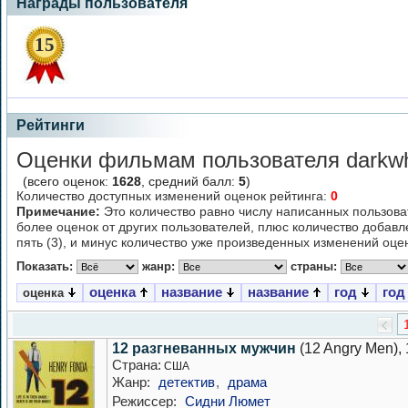
Награды пользователя
15
Рейтинги
Оценки фильмам пользователя darkwh
(всего оценок:
1628
, средний балл:
5
)
Количество доступных изменений оценок рейтинга:
0
Примечание:
Это количество равно числу написанных пользова
более оценок от других пользователей, плюс количество добав
пять (3), и минус количество уже произведенных изменений оцен
Показать:
жанр:
страны:
оценка
название
название
год
год
оценка
12 разгневанных мужчин
(12 Angry Men),
Страна:
США
Жанр:
детектив
,
драма
Режиссер:
Сидни Люмет