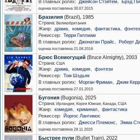
В главных ролях:
Джейсон Стэйтем
,
Брэд Пи
оценка поставлена 30.07.2015
Бразилия
(Brazil), 1985
Страна:
Великобритания
Жанр:
драма
,
комедия
,
фантастика
,
фэнтез
Режиссер:
Терри Гиллиам
В главных ролях:
Джонатан Прайс
,
Роберт Д
оценка поставлена 21.08.2016
Брюс Всемогущий
(Bruce Almighty), 2003
Страна:
США
Жанр:
драма
,
комедия
,
фэнтези
Режиссер:
Том Шэдьяк
В главных ролях:
Морган Фриман
,
Джим Керр
оценка поставлена 27.01.2015
Бугония
(Bugonia), 2025
Страна:
Ирландия, Корея Южная, Канада, США
Жанр:
комедия
,
криминал
,
фантастика
Режиссер:
Йоргос Лантимос
В главных ролях:
Джесси Племонс
,
Эмма Ст
оценка поставлена 28.11.2025
Быстрее пули
(Bullet Train), 2022