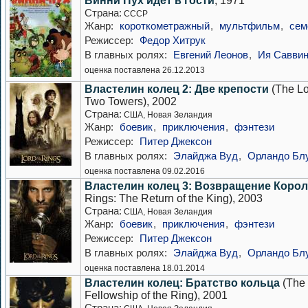
Винни Пух идет в гости
, 1971
Страна:
СССР
Жанр:
короткометражный
,
мультфильм
,
сем
Режиссер:
Федор Хитрук
В главных ролях:
Евгений Леонов
,
Ия Савви
оценка поставлена 26.12.2013
Властелин колец 2: Две крепости
(The Lo
Two Towers), 2002
Страна:
США, Новая Зеландия
Жанр:
боевик
,
приключения
,
фэнтези
Режиссер:
Питер Джексон
В главных ролях:
Элайджа Вуд
,
Орландо Бл
оценка поставлена 09.02.2016
Властелин колец 3: Возвращение Корол
Rings: The Return of the King), 2003
Страна:
США, Новая Зеландия
Жанр:
боевик
,
приключения
,
фэнтези
Режиссер:
Питер Джексон
В главных ролях:
Элайджа Вуд
,
Орландо Бл
оценка поставлена 18.01.2014
Властелин колец: Братство кольца
(The 
Fellowship of the Ring), 2001
Страна: