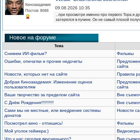
Киноакадемик
09.08.2026 10:35
Постов: 9086
...при просмотре именно про первого Тора и д
затерялся в пучине. Он не самый плохой получ
Новое на форуме
Тема
Снимем ИИ-фильм?
Фильмы
Ошибки, опечатки и прочие недочеты
Предложен
сайта
Новости, которых нет на сайте
Правила р
Добрая Киноакадемия: Изменение оценок
Предложен
пользователям
сайта
Ваше творчество за пределом сайта
Вне съемо
С Днём Рождения!!!!!!!!!!
Вне съемо
Сами мы не местные, или внедрение системы
Новости са
донатов
Посмотрел кино - отпишись!
Фильмы
Мой уголок геймера:)
Видеоигры
Что у нас сегодня вкусненького?
Вне съемо