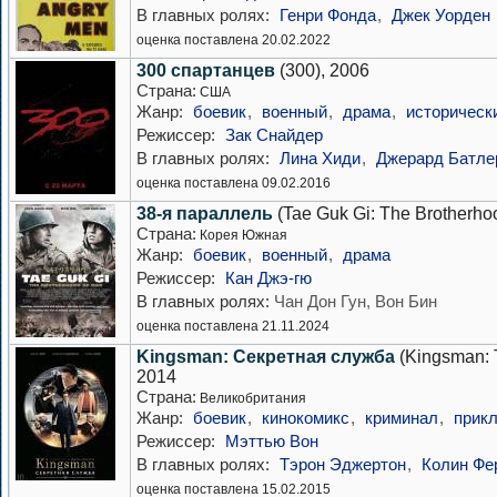
В главных ролях:
Генри Фонда
,
Джек Уорден
оценка поставлена 20.02.2022
300 спартанцев
(300), 2006
Страна:
США
Жанр:
боевик
,
военный
,
драма
,
историческ
Режиссер:
Зак Снайдер
В главных ролях:
Лина Хиди
,
Джерард Батле
оценка поставлена 09.02.2016
38-я параллель
(Tae Guk Gi: The Brotherhoo
Страна:
Корея Южная
Жанр:
боевик
,
военный
,
драма
Режиссер:
Кан Джэ-гю
В главных ролях:
Чан Дон Гун, Вон Бин
оценка поставлена 21.11.2024
Kingsman: Секретная служба
(Kingsman: T
2014
Страна:
Великобритания
Жанр:
боевик
,
кинокомикс
,
криминал
,
прик
Режиссер:
Мэттью Вон
В главных ролях:
Тэрон Эджертон
,
Колин Фе
оценка поставлена 15.02.2015