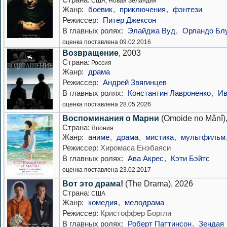
США, Новая Зеландия
Жанр:
боевик
,
приключения
,
фэнтези
Режиссер:
Питер Джексон
В главных ролях:
Элайджа Вуд
,
Орландо Бл
оценка поставлена 09.02.2016
Возвращение
, 2003
Страна:
Россия
Жанр:
драма
Режиссер:
Андрей Звягинцев
В главных ролях:
Константин Лавроненко
,
Ив
оценка поставлена 28.05.2026
Воспоминания о Марни
(Omoide no Mânî)
Страна:
Япония
Жанр:
аниме
,
драма
,
мистика
,
мультфильм
Режиссер:
Хиромаса Енэбаяси
В главных ролях:
Ава Акрес
,
Кэти Бэйтс
оценка поставлена 23.02.2017
Вот это драма!
(The Drama), 2026
Страна:
США
Жанр:
комедия
,
мелодрама
Режиссер:
Кристоффер Боргли
В главных ролях:
Роберт Паттинсон
,
Зендая