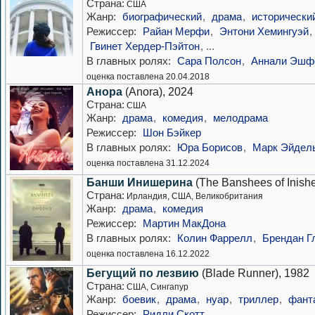
Страна:
США
Жанр:
биографический
,
драма
,
исторически
Режиссер:
Райан Мерфи
,
Энтони Хемингуэй
,
Гвинет Хердер-Пэйтон
, ...
В главных ролях:
Сара Полсон
,
Аннали Эшф
оценка поставлена 20.04.2018
Анора
(Anora), 2024
Страна:
США
Жанр:
драма
,
комедия
,
мелодрама
Режиссер:
Шон Бэйкер
В главных ролях:
Юра Борисов
,
Марк Эйдел
оценка поставлена 31.12.2024
Банши Инишерина
(The Banshees of Inishe
Страна:
Ирландия, США, Великобритания
Жанр:
драма
,
комедия
Режиссер:
Мартин МакДона
В главных ролях:
Колин Фаррелл
,
Брендан Г
оценка поставлена 16.12.2022
Бегущий по лезвию
(Blade Runner), 1982
Страна:
США, Сингапур
Жанр:
боевик
,
драма
,
нуар
,
триллер
,
фант
Режиссер:
Ридли Скотт