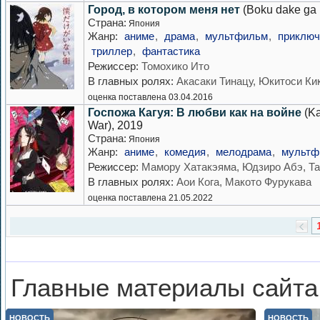
Город, в котором меня нет
(Boku dake ga 
Страна:
Япония
Жанр:
аниме
,
драма
,
мультфильм
,
приключ
триллер
,
фантастика
Режиссер:
Томохико Ито
В главных ролях:
Акасаки Тинацу, Юкитоси Ки
оценка поставлена 03.04.2016
Госпожа Кагуя: В любви как на войне
(Ka
War), 2019
Страна:
Япония
Жанр:
аниме
,
комедия
,
мелодрама
,
мультф
Режиссер:
Мамору Хатакэяма, Юдзиро Абэ, Та
В главных ролях:
Аои Кога, Макото Фурукава
оценка поставлена 21.05.2022
Главные материалы сайта
НОВОСТЬ
НОВОСТЬ