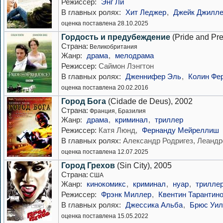
Режиссер:
Энг Ли
В главных ролях:
Хит Леджер
,
Джейк Джилл
оценка поставлена 28.10.2025
Гордость и предубеждение
(Pride and Pre
Страна:
Великобритания
Жанр:
драма
,
мелодрама
Режиссер:
Саймон Лэнгтон
В главных ролях:
Дженнифер Эль
,
Колин Фе
оценка поставлена 20.02.2016
Город Бога
(Cidade de Deus), 2002
Страна:
Франция, Бразилия
Жанр:
драма
,
криминал
,
триллер
Режиссер:
Катя Люнд,
Фернанду Мейреллиш
В главных ролях:
Александр Родригез, Леанд
оценка поставлена 12.07.2025
Город Грехов
(Sin City), 2005
Страна:
США
Жанр:
кинокомикс
,
криминал
,
нуар
,
трилле
Режиссер:
Фрэнк Миллер
,
Квентин Тарантин
В главных ролях:
Джессика Альба
,
Брюс Уил
оценка поставлена 15.05.2022