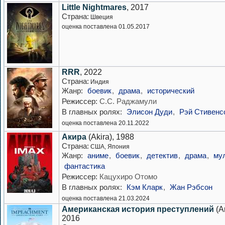
Little Nightmares
, 2017
Страна:
Швеция
оценка поставлена 01.05.2017
RRR
, 2022
Страна:
Индия
Жанр:
боевик
,
драма
,
исторический
Режиссер:
С.С. Раджамули
В главных ролях:
Элисон Дуди
,
Рэй Стивенс
оценка поставлена 20.11.2022
Акира
(Akira), 1988
Страна:
США, Япония
Жанр:
аниме
,
боевик
,
детектив
,
драма
,
му
фантастика
Режиссер:
Кацухиро Отомо
В главных ролях:
Кэм Кларк
,
Жан Рэбсон
оценка поставлена 21.03.2024
Американская история преступлений
(A
2016