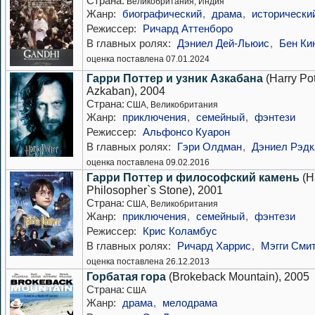
Страна:
Великобритания, Индия
Жанр:
биографический
,
драма
,
исторически
Режиссер:
Ричард Аттенборо
В главных ролях:
Дэниел Дей-Льюис
,
Бен Ки
оценка поставлена 07.01.2024
Гарри Поттер и узник Азкабана
(Harry Pot
Azkaban), 2004
Страна:
США, Великобритания
Жанр:
приключения
,
семейный
,
фэнтези
Режиссер:
Альфонсо Куарон
В главных ролях:
Гэри Олдман
,
Дэниел Рэд
оценка поставлена 09.02.2016
Гарри Поттер и философский камень
(Ha
Philosopher`s Stone), 2001
Страна:
США, Великобритания
Жанр:
приключения
,
семейный
,
фэнтези
Режиссер:
Крис Коламбус
В главных ролях:
Ричард Харрис
,
Мэгги Сми
оценка поставлена 26.12.2013
Горбатая гора
(Brokeback Mountain), 2005
Страна:
США
Жанр:
драма
,
мелодрама