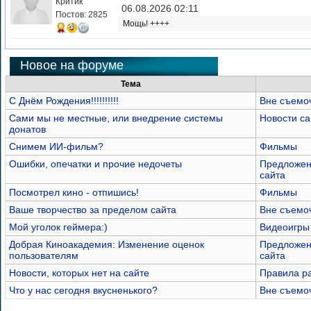
Критик
06.08.2026 02:11
Постов: 2825
Мощь! ++++
Новое на форуме
Тема
С Днём Рождения!!!!!!!!!!
Вне съемо
Сами мы не местные, или внедрение системы
Новости са
донатов
Снимем ИИ-фильм?
Фильмы
Ошибки, опечатки и прочие недочеты
Предложен
сайта
Посмотрел кино - отпишись!
Фильмы
Ваше творчество за пределом сайта
Вне съемо
Мой уголок геймера:)
Видеоигры
Добрая Киноакадемия: Изменение оценок
Предложен
пользователям
сайта
Новости, которых нет на сайте
Правила р
Что у нас сегодня вкусненького?
Вне съемо