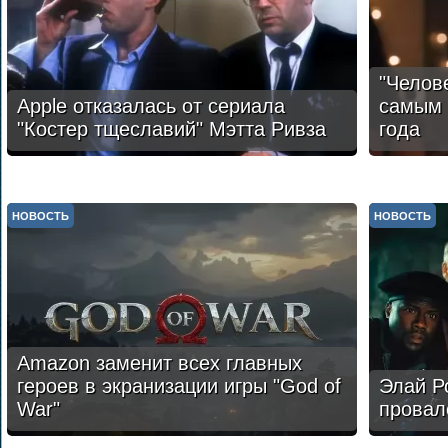
"Челов
Apple отказалась от сериала
самым 
"Костер тщеславий" Мэтта Ривза
года
НОВОСТЬ
НОВОСТЬ
Amazon заменит всех главных
героев в экранизации игры "God of
Элай Р
War"
провал