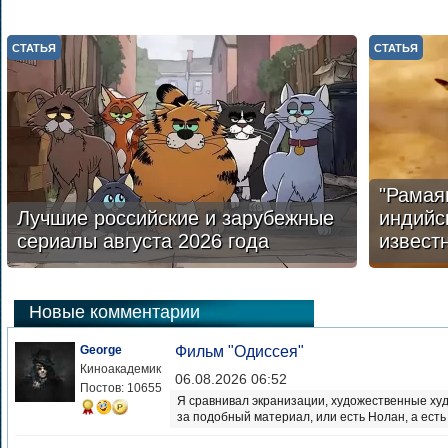
СТАТЬЯ
СТАТЬЯ
"Рамая
Лучшие российские и зарубежные
индийс
сериалы августа 2026 года
извест
Новые комментарии
George
Фильм "Одиссея"
Киноакадемик
06.08.2026 06:52
Постов: 10655
Я сравнивал экранизации, художественные худо
за подобный материал, или есть Нолан, а есть 