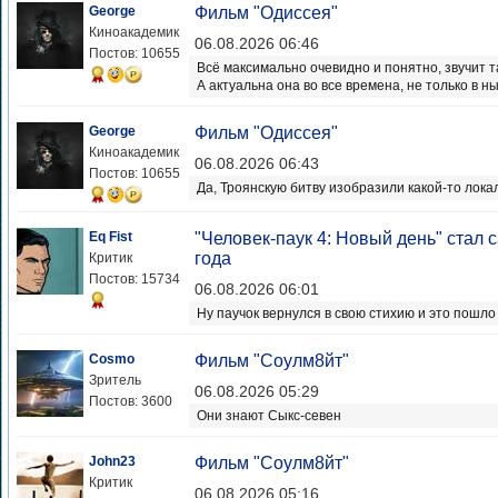
George
Фильм "Одиссея"
Киноакадемик
06.08.2026 06:46
Постов: 10655
Всё максимально очевидно и понятно, звучит т
А актуальна она во все времена, не только в 
George
Фильм "Одиссея"
Киноакадемик
06.08.2026 06:43
Постов: 10655
Да, Троянскую битву изобразили какой-то лока
Eq Fist
"Человек-паук 4: Новый день" ста
года
Критик
Постов: 15734
06.08.2026 06:01
Ну паучок вернулся в свою стихию и это пошло
Cosmo
Фильм "Соулм8йт"
Зритель
06.08.2026 05:29
Постов: 3600
Они знают Сыкс-севен
John23
Фильм "Соулм8йт"
Критик
06.08.2026 05:16