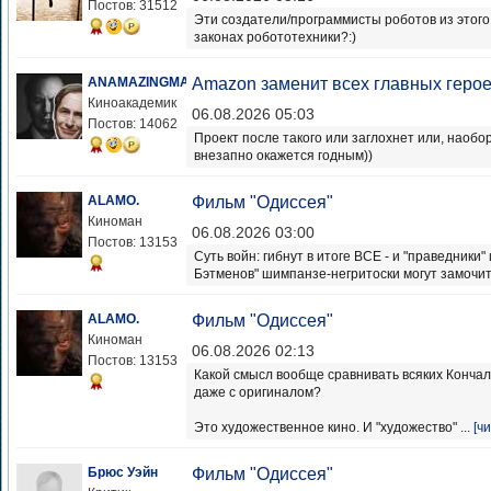
Постов: 31512
Эти создатели/программисты роботов из этого
законах робототехники?:)
ANAMAZINGMAN
Amazon заменит всех главных героев
Киноакадемик
06.08.2026 05:03
Постов: 14062
Проект после такого или заглохнет или, наобо
внезапно окажется годным))
ALAMO.
Фильм "Одиссея"
Киноман
06.08.2026 03:00
Постов: 13153
Суть войн: гибнут в итоге ВСЕ - и "праведники
Бэтменов" шимпанзе-негритоски могут замочить
ALAMO.
Фильм "Одиссея"
Киноман
06.08.2026 02:13
Постов: 13153
Какой смысл вообще сравнивать всяких Кончал
даже с оригиналом?
Это художественное кино. И "художество" ...
[ч
Брюс Уэйн
Фильм "Одиссея"