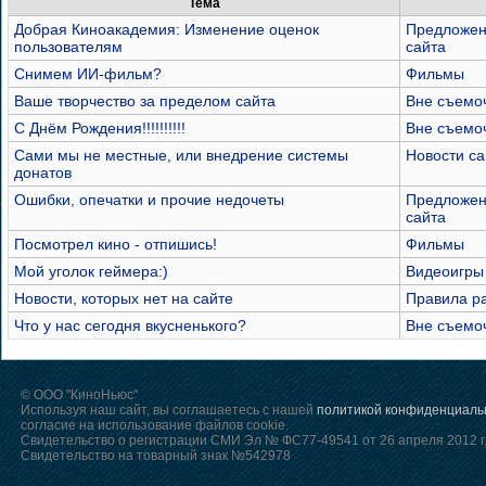
Тема
Добрая Киноакадемия: Изменение оценок
Предложен
пользователям
сайта
Снимем ИИ-фильм?
Фильмы
Ваше творчество за пределом сайта
Вне съемо
С Днём Рождения!!!!!!!!!!
Вне съемо
Сами мы не местные, или внедрение системы
Новости са
донатов
Ошибки, опечатки и прочие недочеты
Предложен
сайта
Посмотрел кино - отпишись!
Фильмы
Мой уголок геймера:)
Видеоигры
Новости, которых нет на сайте
Правила р
Что у нас сегодня вкусненького?
Вне съемо
© ООО "КиноНьюс"
Используя наш сайт, вы соглашаетесь с нашей
политикой конфиденциаль
согласие на использование файлов cookie.
Свидетельство о регистрации СМИ Эл № ФС77-49541 от 26 апреля 2012 г
Свидетельство на товарный знак №542978