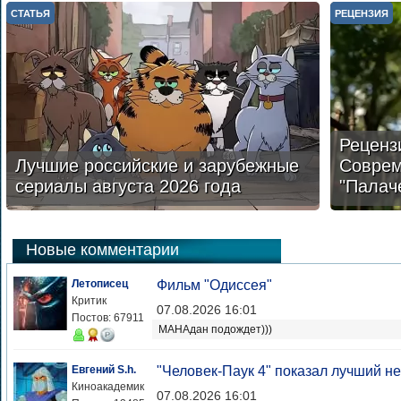
СТАТЬЯ
РЕЦЕНЗИЯ
Реценз
Лучшие российские и зарубежные
Соврем
сериалы августа 2026 года
"Палач
Новые комментарии
Летописец
Фильм "Одиссея"
Критик
07.08.2026 16:01
Постов: 67911
МАНАдан подождет)))
Евгений S.h.
"Человек-Паук 4" показал лучший н
Киноакадемик
07.08.2026 16:01