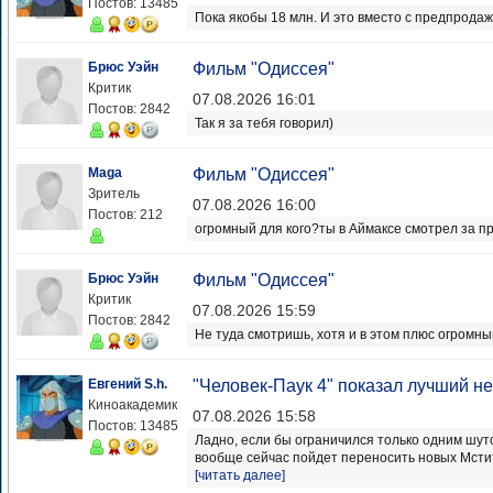
Постов: 13485
Пока якобы 18 млн. И это вместо с предпрода
Брюс Уэйн
Фильм "Одиссея"
Критик
07.08.2026 16:01
Постов: 2842
Так я за тебя говорил)
Maga
Фильм "Одиссея"
Зритель
07.08.2026 16:00
Постов: 212
огромный для кого?ты в Аймаксе смотрел за 
Брюс Уэйн
Фильм "Одиссея"
Критик
07.08.2026 15:59
Постов: 2842
Не туда смотришь, хотя и в этом плюс огромны
Евгений S.h.
"Человек-Паук 4" показал лучший н
Киноакадемик
07.08.2026 15:58
Постов: 13485
Ладно, если бы ограничился только одним шут
вообще сейчас пойдет переносить новых Мстит
[читать далее]