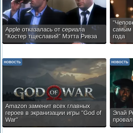
"Челов
Apple отказалась от сериала
самым 
"Костер тщеславий" Мэтта Ривза
года
НОВОСТЬ
НОВОСТЬ
Amazon заменит всех главных
героев в экранизации игры "God of
Элай Р
War"
провал