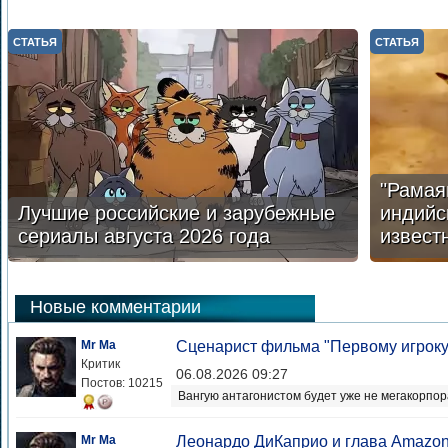
СТАТЬЯ
СТАТЬЯ
"Рамая
Лучшие российские и зарубежные
индийс
сериалы августа 2026 года
извест
Новые комментарии
Mr Ma
Сценарист фильма "Первому игроку
Критик
06.08.2026 09:27
Постов: 10215
Вангую антагонистом будет уже не мегакорпор
Mr Ma
Леонардо ДиКаприо и глава Amazon