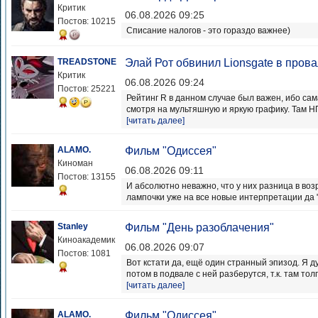
Критик
06.08.2026 09:25
Постов: 10215
Списание налогов - это гораздо важнее)
TREADSTONE
Элай Рот обвинил Lionsgate в пров
Критик
06.08.2026 09:24
Постов: 25221
Рейтинг R в данном случае был важен, ибо са
смотря на мультяшную и яркую графику. Там Н
[читать далее]
ALAMO.
Фильм "Одиссея"
Киноман
06.08.2026 09:11
Постов: 13155
И абсолютно неважно, что у них разница в воз
лампочки уже на все новые интерпретации да "п
Stanley
Фильм "День разоблачения"
Киноакадемик
06.08.2026 09:07
Постов: 1081
Вот кстати да, ещё один странный эпизод. Я д
потом в подвале с ней разберутся, т.к. там толп
[читать далее]
ALAMO.
Фильм "Одиссея"