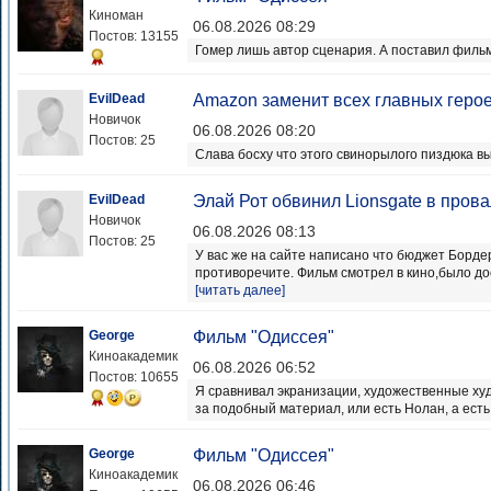
Киноман
06.08.2026 08:29
Постов: 13155
Гомер лишь автор сценария. А поставил филь
EvilDead
Amazon заменит всех главных герое
Новичок
06.08.2026 08:20
Постов: 25
Слава босху что этого свинорылого пиздюка в
EvilDead
Элай Рот обвинил Lionsgate в пров
Новичок
06.08.2026 08:13
Постов: 25
У вас же на сайте написано что бюджет Борде
противоречите. Фильм смотрел в кино,было до
[читать далее]
George
Фильм "Одиссея"
Киноакадемик
06.08.2026 06:52
Постов: 10655
Я сравнивал экранизации, художественные худ
за подобный материал, или есть Нолан, а есть 
George
Фильм "Одиссея"
Киноакадемик
06.08.2026 06:46