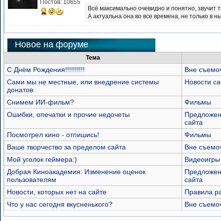
Постов: 10655
Всё максимально очевидно и понятно, звучит т
А актуальна она во все времена, не только в 
Новое на форуме
Тема
С Днём Рождения!!!!!!!!!!
Вне съемо
Сами мы не местные, или внедрение системы
Новости са
донатов
Снимем ИИ-фильм?
Фильмы
Ошибки, опечатки и прочие недочеты
Предложен
сайта
Посмотрел кино - отпишись!
Фильмы
Ваше творчество за пределом сайта
Вне съемо
Мой уголок геймера:)
Видеоигры
Добрая Киноакадемия: Изменение оценок
Предложен
пользователям
сайта
Новости, которых нет на сайте
Правила р
Что у нас сегодня вкусненького?
Вне съемо