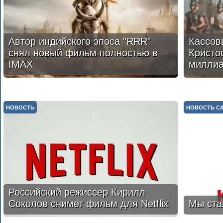
Автор индийского эпоса "RRR"
Кассов
снял новый фильм полностью в
Кристо
IMAX
милли
НОВОСТЬ
НОВОСТЬ С
Российский режиссер Кирилл
Соколов снимет фильм для Netflix
Мы ста