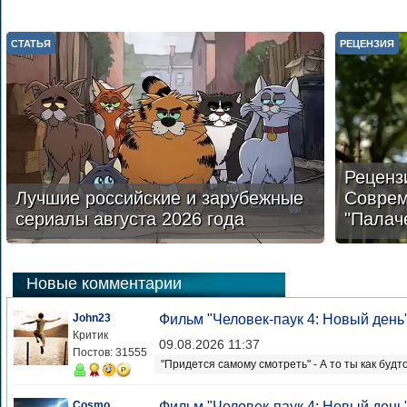
СТАТЬЯ
РЕЦЕНЗИЯ
Реценз
Лучшие российские и зарубежные
Соврем
сериалы августа 2026 года
"Палач
Новые комментарии
John23
Фильм "Человек-паук 4: Новый день
Критик
09.08.2026 11:37
Постов: 31555
"Придется самому смотреть" - А то ты как будт
Cosmo
Фильм "Человек-паук 4: Новый день