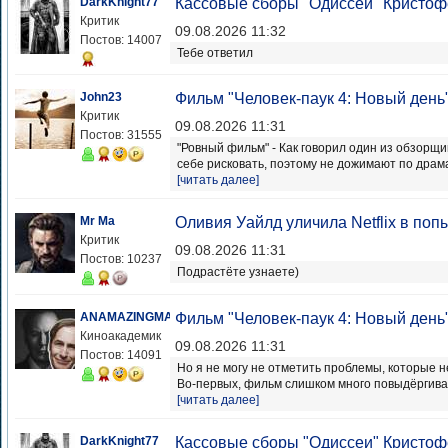
DarkKnight77
Кассовые сборы "Одиссеи" Кристоф
Критик
09.08.2026 11:32
Постов: 14007
Тебе ответил
John23
Фильм "Человек-паук 4: Новый день
Критик
09.08.2026 11:31
Постов: 31555
"Ровный фильм" - Как говорил один из обзорщи
себе рисковать, поэтому не дожимают по драмат
[читать далее]
Mr Ma
Оливия Уайлд уличила Netflix в поп
Критик
09.08.2026 11:31
Постов: 10237
Подрастёте узнаете)
ANAMAZINGMAN
Фильм "Человек-паук 4: Новый день
Киноакадемик
09.08.2026 11:31
Постов: 14091
Но я не могу не отметить проблемы, которые н
Во-первых, фильм слишком много повыдёргивал 
[читать далее]
DarkKnight77
Кассовые сборы "Одиссеи" Кристоф