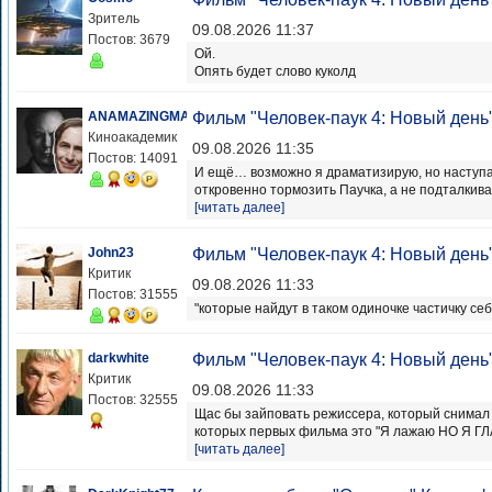
Зритель
09.08.2026 11:37
Постов: 3679
Ой.
Опять будет слово куколд
ANAMAZINGMAN
Фильм "Человек-паук 4: Новый день
Киноакадемик
09.08.2026 11:35
Постов: 14091
И ещё… возможно я драматизирую, но наступа
откровенно тормозить Паучка, а не подталкивать
[читать далее]
John23
Фильм "Человек-паук 4: Новый день
Критик
09.08.2026 11:33
Постов: 31555
"которые найдут в таком одиночке частичку себ
darkwhite
Фильм "Человек-паук 4: Новый день
Критик
09.08.2026 11:33
Постов: 32555
Щас бы зайповать режиссера, который снимал 
которых первых фильма это "Я лажаю НО Я 
[читать далее]