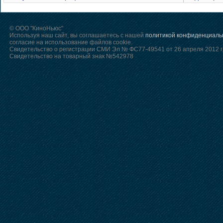
© ООО "КиноНьюс"
Используя наш сайт, вы соглашаетесь с нашей
политикой конфиденциаль
согласие на использование файлов cookie.
Свидетельство о регистрации СМИ Эл № ФС77-49541 от 26 апреля 2012 г
Свидетельство на товарный знак №542978