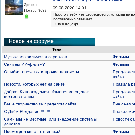
Зритель
09.08.2026 14:01
Постов: 3683
Просто у тебя нет дворецкового, который на во
поставленно отвечает:
- Овсянка, сэр!
Новое на форуме
Тема
Музыка из фильмов и сериалов
Фильмы
Снимем ИИ-фильм?
Фильмы
Ошибки, опечатки и прочие недочеты
Предложен
сайта
Новости, которых нет на сайте
Правила р
Добрая Киноакадемия: Изменение оценок
Предложен
пользователям
сайта
Ваше творчество за пределом сайта
Вне съемо
С Днём Рождения!!!!!!!!!!
Вне съемо
Сами мы не местные, или внедрение системы
Новости са
донатов
Посмотрел кино - отпишись!
Фильмы