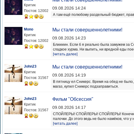
Критик
09.08.2026 14:24
Постов: 12002
А там ещё полюбому раздельный бюджет, прави
Mono
Мы стали совершеннолетними!
Критик
09.08.2026 14:23
Постов: 12002
Блиииин. Если б я реально была замужем за С
сладкое хурма. Ни выпить, ни вредной еды поест
[читать далее]
John23
Мы стали совершеннолетними!
Критик
09.08.2026 14:19
Постов: 31567
В пятницу ел Сникерс. Время на обед не было, 
магаз, купил Сникерс подзаправиться.
John23
Фильм "Обсессия"
Критик
09.08.2026 14:17
Постов: 31567
СПОЙЛЕРЫ! СПОЙЛЕРЫ! СПОЙЛЕРЫ! Конечно с
палочки. До этого ведь не было намёков, что у н
[читать далее]