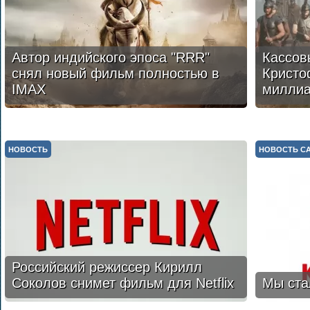
Автор индийского эпоса "RRR"
Кассов
снял новый фильм полностью в
Кристо
IMAX
милли
НОВОСТЬ
НОВОСТЬ С
Российский режиссер Кирилл
Соколов снимет фильм для Netflix
Мы ста