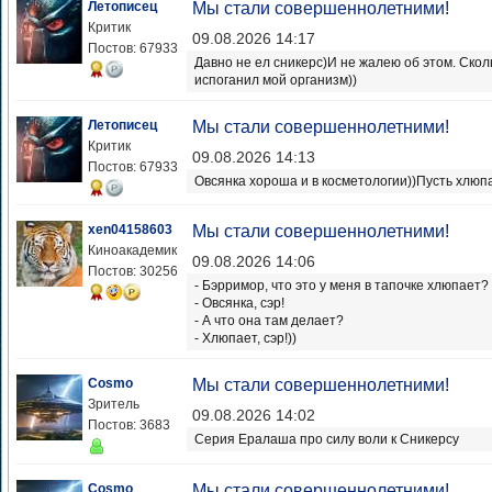
Летописец
Мы стали совершеннолетними!
Критик
09.08.2026 14:17
Постов: 67933
Давно не ел сникерс)И не жалею об этом. Скол
испоганил мой организм))
Летописец
Мы стали совершеннолетними!
Критик
09.08.2026 14:13
Постов: 67933
Овсянка хороша и в косметологии))Пусть хлюп
xen04158603
Мы стали совершеннолетними!
Киноакадемик
09.08.2026 14:06
Постов: 30256
- Бэрримор, что это у меня в тапочке хлюпает?
- Овсянка, сэр!
- А что она там делает?
- Хлюпает, сэр!))
Cosmo
Мы стали совершеннолетними!
Зритель
09.08.2026 14:02
Постов: 3683
Серия Ералаша про силу воли к Сникерсу
Cosmo
Мы стали совершеннолетними!