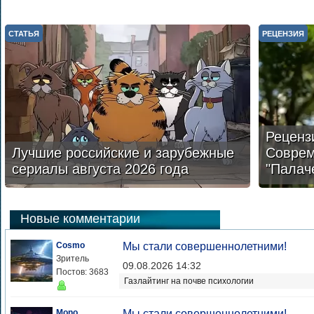
СТАТЬЯ
РЕЦЕНЗИЯ
Реценз
Лучшие российские и зарубежные
Соврем
сериалы августа 2026 года
"Палач
Новые комментарии
Cosmo
Мы стали совершеннолетними!
Зритель
09.08.2026 14:32
Постов: 3683
Газлайтинг на почве психологии
Mono
Мы стали совершеннолетними!