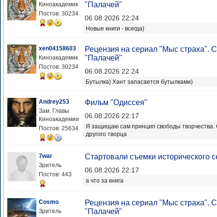
"Палачей"
Киноакадемик
Постов: 30234
06.08.2026 22:24
Новые книги - всегда)
xen04158603
Рецензия на сериал "Мыс страха".
"Палачей"
Киноакадемик
Постов: 30234
06.08.2026 22:24
Бутылка) Хант запасается бутылками)
Andrey253
Фильм "Одиссея"
Зам. Главы
06.08.2026 22:17
Киноакадемии
Я защищаю сам принцип свободы творчества. О
Постов: 25634
другого творца
7war
Стартовали съемки исторического с
Зритель
06.08.2026 22:17
Постов: 443
а что за книга
Cosmo
Рецензия на сериал "Мыс страха".
"Палачей"
Зритель