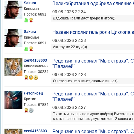
Sakura
Великобритания одобрила слияние W
Киноман
06.08.2026 22:34
Постов: 6891
Дядюшка Трамп даст добро в итоге))
Sakura
Назван исполнитель роли Циклопа в
Киноман
06.08.2026 22:33
Постов: 6891
Актеру же 22 года)))
xen04158603
Рецензия на сериал "Мыс страха".
"Палачей"
Киноакадемик
Постов: 30234
06.08.2026 22:28
Он столько не выпьет, сколько пишет)
Летописец
Рецензия на сериал "Мыс страха".
"Палачей"
Критик
Постов: 67884
06.08.2026 22:27
Ты хоть и пьешь, но в душе добряк) Вместо п
глотка - слово, вместо двух глотков - 2 слова и
xen04158603
Рецензия на сериал "Мыс страха".