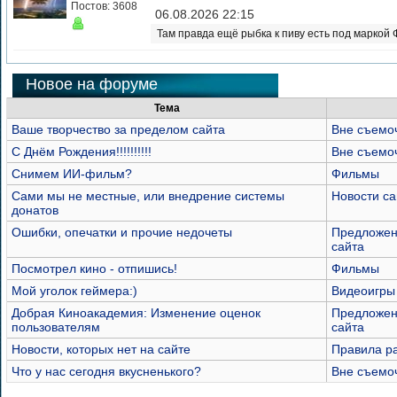
Постов: 3608
06.08.2026 22:15
Там правда ещё рыбка к пиву есть под маркой
Новое на форуме
Тема
Ваше творчество за пределом сайта
Вне съемо
С Днём Рождения!!!!!!!!!!
Вне съемо
Снимем ИИ-фильм?
Фильмы
Сами мы не местные, или внедрение системы
Новости са
донатов
Ошибки, опечатки и прочие недочеты
Предложен
сайта
Посмотрел кино - отпишись!
Фильмы
Мой уголок геймера:)
Видеоигры
Добрая Киноакадемия: Изменение оценок
Предложен
пользователям
сайта
Новости, которых нет на сайте
Правила р
Что у нас сегодня вкусненького?
Вне съемо