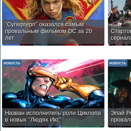
"Супергерл" оказался самым
провальным фильмом DC за 20
Старто
лет
сериал
НОВОСТЬ
НОВОСТЬ
Назван исполнитель роли Циклопа
Элай Р
в новых "Людях Икс"
провал