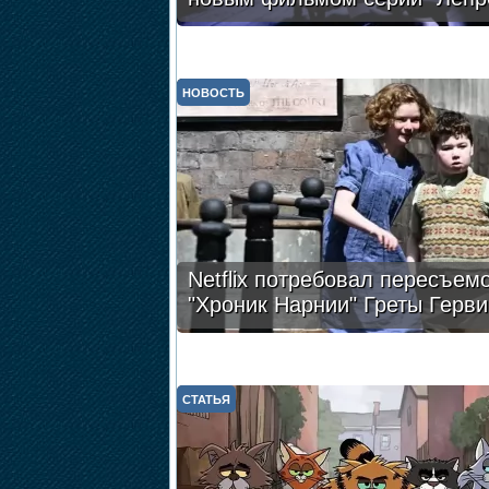
НОВОСТЬ
Netflix потребовал пересъем
"Хроник Нарнии" Греты Герви
СТАТЬЯ