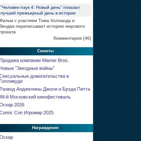
"Человек-паук 4: Новый день" показал
лучший премьерный день в истории
Фильм с участием Тома Холланда и
Зендаи переписывает историю мирового
проката
Комментарии (46)
Сюжеты
Продажа компании Warner Bros.
Новые "Звездные войны"
Сексуальные домогательства в
Голливуде
Развод Анджелины Джоли и Брэда Питта
48-й Московский кинофестиваль
Оскар 2026
Comic Con Игромир 2025
Награждения
Оскар