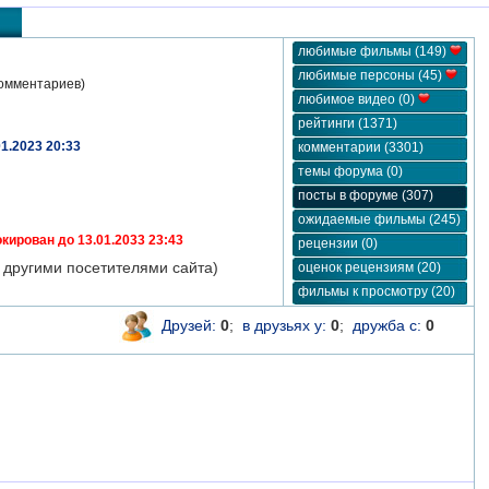
любимые фильмы (149)
любимые персоны (45)
омментариев)
любимое видео (0)
рейтинги (1371)
01.2023 20:33
комментарии (3301)
темы форума (0)
посты в форуме (307)
ожидаемые фильмы (245)
кирован до 13.01.2033 23:43
рецензии (0)
 другими посетителями сайта)
оценок рецензиям (20)
фильмы к просмотру (20)
Друзей:
0
;
в друзьях у:
0
;
дружба с:
0