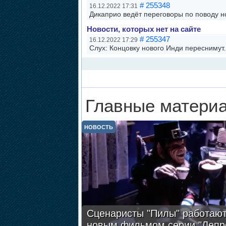
# 255348
16.12.2022 17:31
Дикаприо ведёт переговоры по поводу н
Новости, которых нет на сайте
# 255347
16.12.2022 17:29
Слух: Концовку нового Инди переснимут.
Главные материа
НОВОСТЬ
Сценаристы "Пилы" работают
новым фильмом серии "Лепр