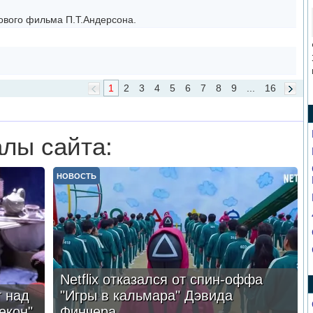
ового фильма П.Т.Андерсона.
1
2
3
4
5
6
7
8
9
...
16
лы сайта:
НОВОСТЬ
Netflix отказался от спин-оффа
 над
"Игры в кальмара" Дэвида
екон"
Финчера