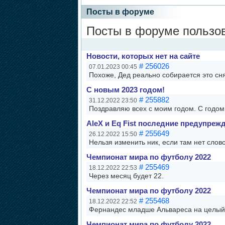
Посты в форуме
Посты в форуме пользов
Новости, которых нет на сайте
# 256026
07.01.2023 00:45
Похоже, Дед реально собирается это сня
С новым 2023 годом!
# 255882
31.12.2022 23:50
Поздравляю всех с моим годом. С годом 
AleX и Eq Fist последние предупреж
# 255649
26.12.2022 15:50
Нельзя изменить ник, если там нет слово
Чемпионат мира по футболу 2022
# 255469
18.12.2022 22:53
Через месяц будет 22.
Чемпионат мира по футболу 2022
# 255468
18.12.2022 22:52
Фернандес младше Альвареса на целый 
Чемпионат мира по футболу 2022