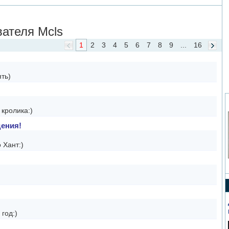
ателя Mcls
1
2
3
4
5
6
7
8
9
...
16
ть)
кролика:)
дения!
 Хант:)
год:)