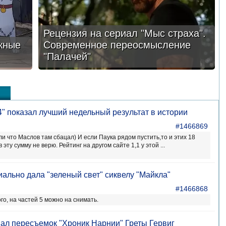
Рецензия на сериал "Мыс страха".
жные
Современное переосмысление
"Палачей"
4" показал лучший недельный результат в истории
#1466869
и что Маслов там сбацал) И если Паука рядом пустить,то и этих 18
 эту сумму не верю. Рейтинг на другом сайте 1,1 у этой ...
иально дала "зеленый свет" сиквелу "Майкла"
#1466868
ого, на частей 5 можно на снимать.
овал пересъемок "Хроник Нарнии" Греты Гервиг