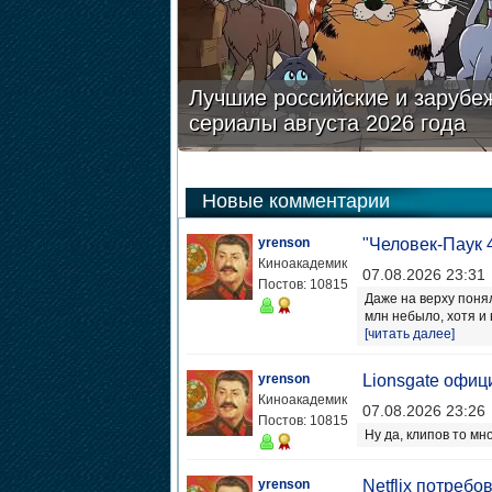
Лучшие российские и зарубе
сериалы августа 2026 года
Новые комментарии
yrenson
"Человек-Паук 
Киноакадемик
07.08.2026 23:31
Постов: 10815
Даже на верху понял
млн небыло, хотя и в
[читать далее]
yrenson
Lionsgate офиц
Киноакадемик
07.08.2026 23:26
Постов: 10815
Ну да, клипов то мн
yrenson
Netflix потреб