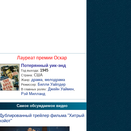
Лауреат премии Оскар
Потерянный уик-энд
1945
Год выхода:
США
Страна:
драма
,
мелодрама
Жанр:
Билли Уайлдер
Режиссер:
Джейн Уаймен
,
В главных ролях:
Рэй Милланд
Самое обсуждаемое видео
Дублированный трейлер фильма "Хитрый
койот"