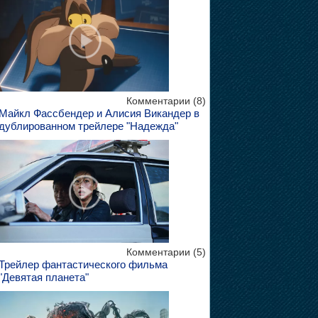
Комментарии (8)
Майкл Фассбендер и Алисия Викандер в
дублированном трейлере "Надежда"
Комментарии (5)
Трейлер фантастического фильма
"Девятая планета"