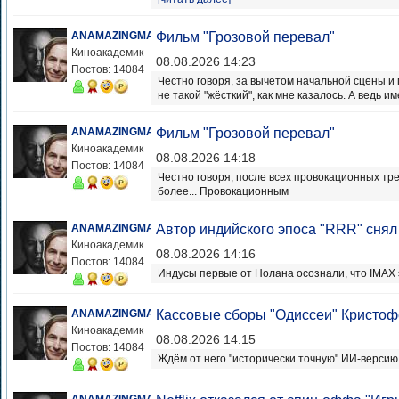
ANAMAZINGMAN
Фильм "Грозовой перевал"
Киноакадемик
08.08.2026 14:23
Постов: 14084
Честно говоря, за вычетом начальной сцены и
не такой "жёсткий", как мне казалось. А ведь им
ANAMAZINGMAN
Фильм "Грозовой перевал"
Киноакадемик
08.08.2026 14:18
Постов: 14084
Честно говоря, после всех провокационных тр
более... Провокационным
ANAMAZINGMAN
Автор индийского эпоса "RRR" сня
Киноакадемик
08.08.2026 14:16
Постов: 14084
Индусы первые от Нолана осознали, что IMAX э
ANAMAZINGMAN
Кассовые сборы "Одиссеи" Кристоф
Киноакадемик
08.08.2026 14:15
Постов: 14084
Ждём от него "исторически точную" ИИ-версию.