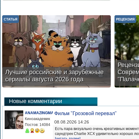
СТАТЬЯ
РЕЦЕНЗИЯ
Реценз
Лучшие российские и зарубежные
Соврем
сериалы августа 2026 года
"Палач
Новые комментарии
ANAMAZINGMAN
Фильм "Грозовой перевал"
Киноакадемик
08.08.2026 14:26
Постов: 14084
Есть пара визуально очень креативных моменто
саундтрек Charlie XCX удивительно хорошо ло
[читать далее]