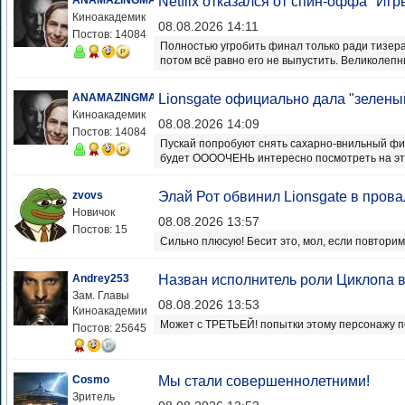
ANAMAZINGMAN
Netflix отказался от спин-оффа "Иг
Киноакадемик
08.08.2026 14:11
Постов: 14084
Полностью угробить финал только ради тизера
потом всё равно его не выпустить. Великолепн
ANAMAZINGMAN
Lionsgate официально дала "зеленый
Киноакадемик
08.08.2026 14:09
Постов: 14084
Пускай попробуют снять сахарно-внильный фи
будет ООООЧЕНЬ интересно посмотреть на эт
zvovs
Элай Рот обвинил Lionsgate в пров
Новичок
08.08.2026 13:57
Постов: 15
Сильно плюсую! Бесит это, мол, если повторим 
Andrey253
Назван исполнитель роли Циклопа в
Зам. Главы
08.08.2026 13:53
Киноакадемии
Может с ТРЕТЬЕЙ! попытки этому персонажу по
Постов: 25645
Cosmo
Мы стали совершеннолетними!
Зритель