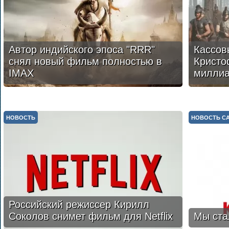
Автор индийского эпоса "RRR"
Кассов
снял новый фильм полностью в
Кристо
IMAX
милли
НОВОСТЬ
НОВОСТЬ С
Российский режиссер Кирилл
Соколов снимет фильм для Netflix
Мы ста