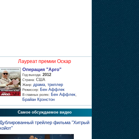
Лауреат премии Оскар
Операция "Арго"
2012
Год выхода:
США
Страна:
драма
,
триллер
Жанр:
Бен Аффлек
Режиссер:
Бен Аффлек
,
В главных ролях:
Брайан Крэнстон
Самое обсуждаемое видео
Дублированный трейлер фильма "Хитрый
койот"