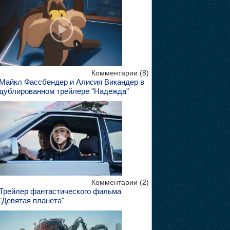
Комментарии (8)
Майкл Фассбендер и Алисия Викандер в
дублированном трейлере "Надежда"
Комментарии (2)
Трейлер фантастического фильма
"Девятая планета"