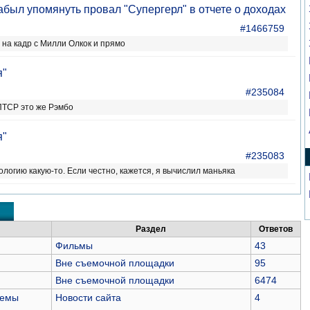
абыл упомянуть провал "Супергерл" в отчете о доходах
#1466759
 на кадр с Милли Олкок и прямо
я"
#235084
 ПТСР это же Рэмбо
я"
#235083
ологию какую-то. Если честно, кажется, я вычислил маньяка
Раздел
Ответов
Фильмы
43
Вне съемочной площадки
95
Вне съемочной площадки
6474
темы
Новости сайта
4