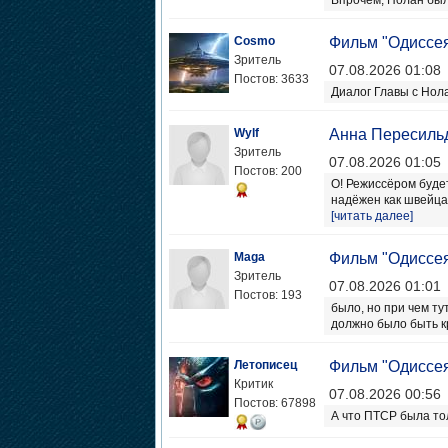
Впрочем, Нолан был
Cosmo
Фильм "Одиссе
Зритель
07.08.2026 01:08
Постов: 3633
Диалог Главы с Нола
Wylf
Анна Пересильд
Зритель
07.08.2026 01:05
Постов: 200
О! Режиссёром будет
надёжен как швейцарс
[читать далее]
Maga
Фильм "Одиссе
Зритель
07.08.2026 01:01
Постов: 193
было, но при чем ту
должно было быть к
Летописец
Фильм "Одиссе
Критик
07.08.2026 00:56
Постов: 67898
А что ПТСР была то