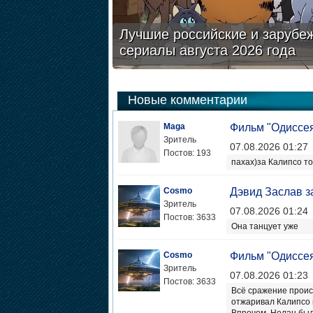
Лучшие российские и зарубе
сериалы августа 2026 года
Новые комментарии
Maga
Фильм "Одиссе
Зритель
07.08.2026 01:27
Постов: 193
пахах)за Калипсо то
Cosmo
Дэвид Заслав з
Зритель
07.08.2026 01:24
Постов: 3633
Она танцует уже
Cosmo
Фильм "Одиссе
Зритель
07.08.2026 01:23
Постов: 3633
Всё сражение происх
отжаривал Калипсо