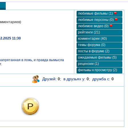
любимые фильмы (1)
любимые персоны (0)
омментариев)
любимое видео (0)
рейтинги (21)
02.2025 11:30
комментарии (40)
темы форума (0)
посты в форуме (2)
ожидаемые фильмы (5)
 запрятанная в ложь, и правда вымысла
рецензии (1)
т.
фильмы к просмотру (2)
Друзей:
0
;
в друзьях у:
0
;
дружба с:
0