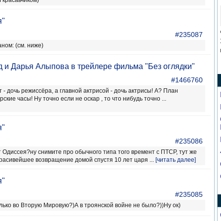
 красавчиком)
я"
#235087
ном: (см. ниже)
 и Дарья Алыпова в трейлере фильма "Без оглядки"
#1466760
 - дочь режиссёра, а главной актрисой - дочь актрисы! А? План
кие часы! Ну точно если не оскар , то что нибудь точно ...
я"
#235086
т Одиссея?ну снимите про обычного типа того времент с ПТСР, тут же
расивейшее возвращение домой спустя 10 лет царя ...
[читать далее]
я"
#235085
лько во Вторую Мировую?)А в троянской войне не было?))Ну ок)