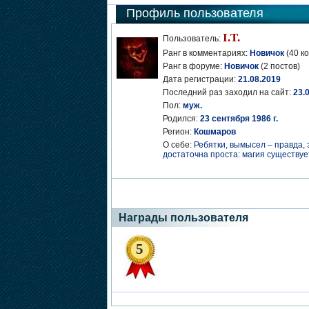
Профиль пользователя
I.T.
Пользователь:
Ранг в комментариях:
Новичок
(40 к
Ранг в форуме:
Новичок
(2 постов)
Дата регистрации:
21.08.2019
Последний раз заходил на сайт:
23.
Пол:
муж.
Родился:
23 сентября 1986 г.
Регион:
Кошмаров
О себе:
Ребятки, вымысел – правда,
достаточна проста: магия существуе
Награды пользователя
5