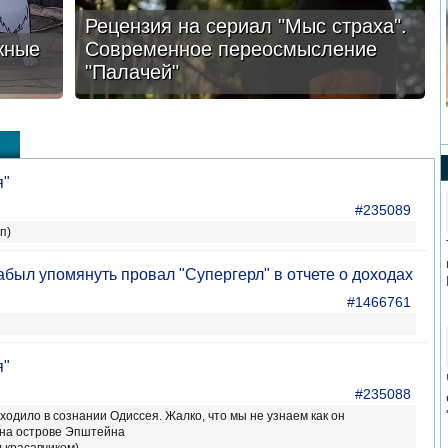
Рецензия на сериал "Мыс страха".
жные
Современное переосмысление
"Палачей"
я"
#235089
п)
абыл упомянуть провал "Супергерл" в отчете о доходах
#1466761
я"
#235088
одило в сознании Одиссея. Жалко, что мы не узнаем как он
 на острове Эпштейна