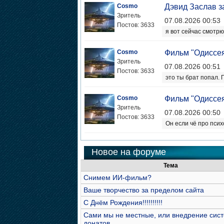
Cosmo
Дэвид Заслав з
Зритель
07.08.2026 00:53
Постов: 3633
я вот сейчас смотрю
Cosmo
Фильм "Одиссе
Зритель
07.08.2026 00:51
Постов: 3633
это ты брат попал.
Cosmo
Фильм "Одиссе
Зритель
07.08.2026 00:50
Постов: 3633
Он если чё про псих
Новое на форуме
Тема
Снимем ИИ-фильм?
Ваше творчество за пределом сайта
С Днём Рождения!!!!!!!!!!
Сами мы не местные, или внедрение сис
донатов