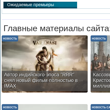
Ожидаемые премьеры
Главные материалы сайта
НОВОСТЬ
НОВОСТЬ
Автор индийского эпоса "RRR"
Кассов
снял новый фильм полностью в
Кристо
IMAX
милли
НОВОСТЬ
НОВОСТЬ С