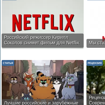
Российский режиссер Кирилл
Соколов снимет фильм для Netflix
Мы ста
СТАТЬЯ
РЕЦЕНЗИЯ
Реценз
Лучшие российские и зарубежные
Соврем