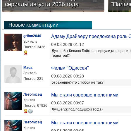
сериалы августа 2026 года
"Палач
Новые комментарии
grifon2040
Адаму Драйверу предложена роль С
Зритель
09.08.2026 01:12
Постов: 3436
Лучше бы Кевина Бэйкона вернули,мне нравилс
гранатой)))
Maga
Фильм "Одиссея"
Зритель
09.08.2026 00:28
Постов: 221
отражение)что с тобой не так?
Летописец
Мы стали совершеннолетними!
Критик
09.08.2026 00:07
Постов: 67926
Лучше уж под подушкой тогда)
Летописец
Мы стали совершеннолетними!
Критик
09.08.2026 00:05