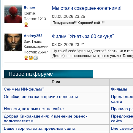
Веном
Мы стали совершеннолетними!
Критик
08.08.2026 23:25
Постов: 1213
Поздравляю!!! Хороший сайт!!!
Andrey253
Фильм "Угнать за 60 секунд"
Зам. Главы
08.08.2026 23:21
Киноакадемии
Ну такой себе "фильм дЭтства". Картинка и ка
Постов: 25647
Джоли), но в основном смотрится уныло. Таком
Новое на форуме
Тема
Снимем ИИ-фильм?
Фильмы
Ошибки, опечатки и прочие недочеты
Предложен
сайта
Новости, которых нет на сайте
Правила р
Добрая Киноакадемия: Изменение оценок
Предложен
пользователям
сайта
Ваше творчество за пределом сайта
Вне съемо