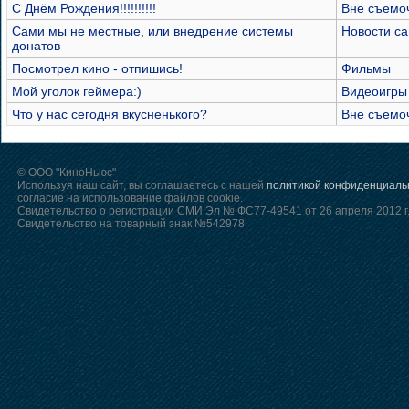
С Днём Рождения!!!!!!!!!!
Вне съемо
Сами мы не местные, или внедрение системы
Новости са
донатов
Посмотрел кино - отпишись!
Фильмы
Мой уголок геймера:)
Видеоигры
Что у нас сегодня вкусненького?
Вне съемо
© ООО "КиноНьюс"
Используя наш сайт, вы соглашаетесь с нашей
политикой конфиденциаль
согласие на использование файлов cookie.
Свидетельство о регистрации СМИ Эл № ФС77-49541 от 26 апреля 2012 г
Свидетельство на товарный знак №542978