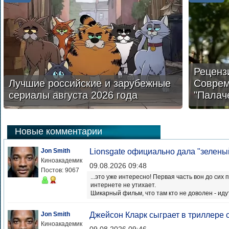
Реценз
Лучшие российские и зарубежные
Соврем
сериалы августа 2026 года
"Палач
Новые комментарии
Jon Smith
Lionsgate официально дала "зеленый
Киноакадемик
09.08.2026 09:48
Постов: 9067
...это уже интересно! Первая часть вон до сих 
интернете не утихает.
Шикарный фильм, что там кто не доволен - иду
Jon Smith
Джейсон Кларк сыграет в триллере
Киноакадемик