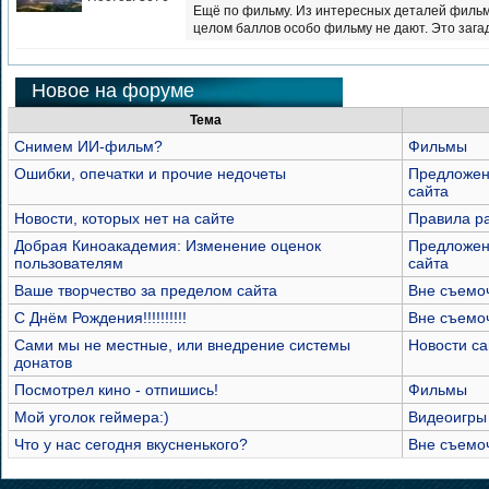
Ещё по фильму. Из интересных деталей фильм
целом баллов особо фильму не дают. Это загад
Новое на форуме
Тема
Снимем ИИ-фильм?
Фильмы
Ошибки, опечатки и прочие недочеты
Предложен
сайта
Новости, которых нет на сайте
Правила р
Добрая Киноакадемия: Изменение оценок
Предложен
пользователям
сайта
Ваше творчество за пределом сайта
Вне съемо
С Днём Рождения!!!!!!!!!!
Вне съемо
Сами мы не местные, или внедрение системы
Новости са
донатов
Посмотрел кино - отпишись!
Фильмы
Мой уголок геймера:)
Видеоигры
Что у нас сегодня вкусненького?
Вне съемо