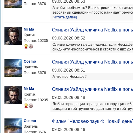
09.08.2026 08:53
Постов: 3676
А в чём проблем-то? Если стриминг хочет экск
вероятный сценарий - просто нанимает режисс
[читать далее]
Mr Ma
Оливия Уайлд уличила Netflix в поп
Критик
09.08.2026 08:52
Постов: 10235
Оливия конечно та еще чудачка. Если Нескафе
синдикату кинопрокатчиков и стрясти с них 25 л
Cosmo
Оливия Уайлд уличила Netflix в поп
Зритель
09.08.2026 08:51
Постов: 3676
А что про Нескафе?
Mr Ma
Оливия Уайлд уличила Netflix в поп
Критик
09.08.2026 08:48
Постов: 10235
Любая корпорация взращивает коррупцию, ибо
выгодны и той группе что дает взятку и той груп
Cosmo
Фильм "Человек-паук 4: Новый день
Зритель
09.08.2026 08:46
Постов: 3676