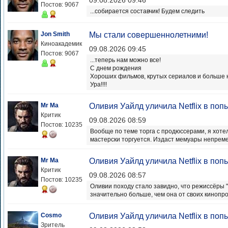
09.08.2026 09:46
Постов: 9067
...собирается составчик! Будем следить
Jon Smith
Мы стали совершеннолетними!
Киноакадемик
09.08.2026 09:45
Постов: 9067
...теперь нам можно все!
С днем рождения
Хороших фильмов, крутых сериалов и больше 
Ура!!!!
Mr Ma
Оливия Уайлд уличила Netflix в поп
Критик
09.08.2026 08:59
Постов: 10235
Вообще по теме торга с продюссерами, я хотел
мастерски торгуется. Издаст мемуары непрем
Mr Ma
Оливия Уайлд уличила Netflix в поп
Критик
09.08.2026 08:57
Постов: 10235
Оливии походу стало завидно, что режиссёры
значительно больше, чем она от своих кинопрок
Cosmo
Оливия Уайлд уличила Netflix в поп
Зритель