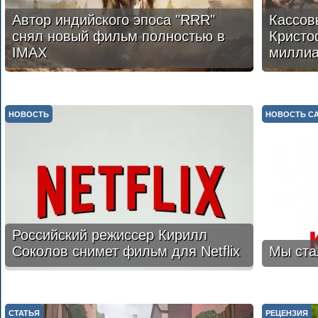
Автор индийского эпоса "RRR"
Кассов
снял новый фильм полностью в
Кристо
IMAX
милли
НОВОСТЬ
НОВОСТЬ С
Российский режиссер Кирилл
Соколов снимет фильм для Netflix
Мы ста
СТАТЬЯ
РЕЦЕНЗИЯ