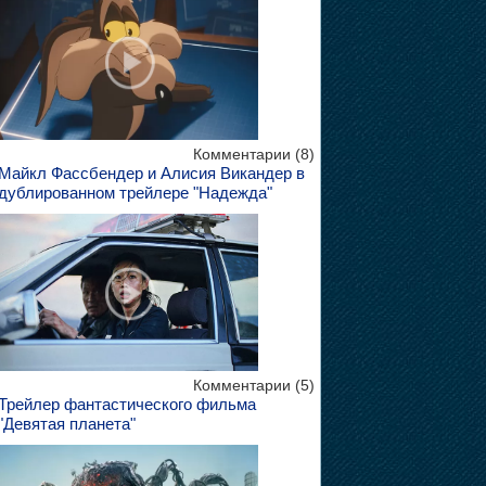
Комментарии (8)
Майкл Фассбендер и Алисия Викандер в
дублированном трейлере "Надежда"
Комментарии (5)
Трейлер фантастического фильма
"Девятая планета"