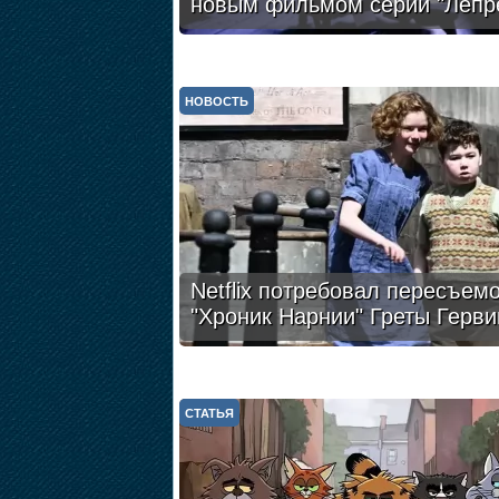
новым фильмом серии "Лепр
НОВОСТЬ
Netflix потребовал пересъем
"Хроник Нарнии" Греты Герви
СТАТЬЯ