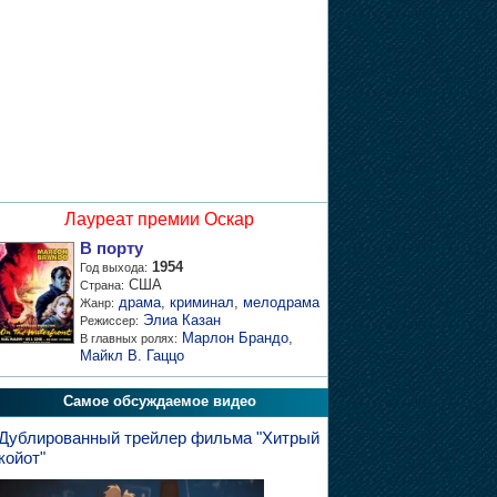
Лауреат премии Оскар
В порту
1954
Год выхода:
США
Страна:
драма
,
криминал
,
мелодрама
Жанр:
Элиа Казан
Режиссер:
Марлон Брандо
,
В главных ролях:
Майкл В. Гаццо
Самое обсуждаемое видео
Дублированный трейлер фильма "Хитрый
койот"