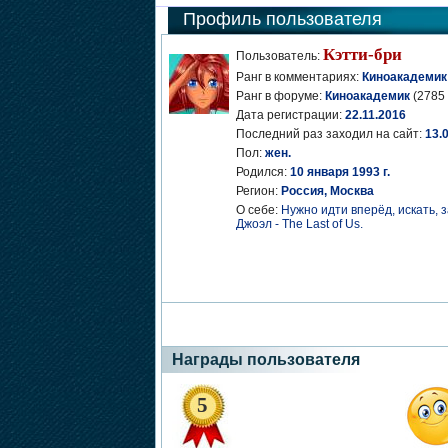
Профиль пользователя
Кэтти-бри
Пользователь:
Ранг в комментариях:
Киноакадемик
Ранг в форуме:
Киноакадемик
(2785 
Дата регистрации:
22.11.2016
Последний раз заходил на сайт:
13.
Пол:
жен.
Родился:
10 января 1993 г.
Регион:
Россия, Москва
О себе:
Нужно идти вперёд, искать, за
Джоэл - The Last of Us.
Награды пользователя
5