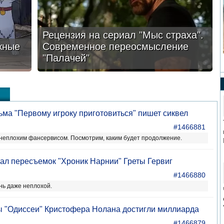
Рецензия на сериал "Мыс страха".
жные
Современное переосмысление
"Палачей"
ма "Первому игроку приготовиться" пишет сиквел
#1466881
еплохим фансервисом. Посмотрим, каким будет продолжение.
овал пересъемок "Хроник Нарнии" Греты Гервиг
#1466880
нь даже неплохой.
 "Одиссеи" Кристофера Нолана достигли миллиарда
#1466879