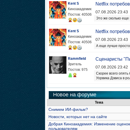
Kent S
Netflix потреб
Киноакадемик
07.08.2026 23:43
Постов: 40506
Это же сколько еще
Kent S
Netflix потреб
Киноакадемик
07.08.2026 23:43
Постов: 40506
А еще лучше прост
Rammfield
Сценаристы "П
Зритель
07.08.2026 23:42
Постов: 975
Скорее всего опять
Уорвика Дэвиса в ро
Новое на форуме
Тема
Снимем ИИ-фильм?
Новости, которых нет на сайте
Добрая Киноакадемия: Изменение оценок
пользователям