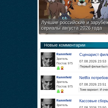
Лучшие российские и зарубе
сериалы августа 2026 года
Новые комментарии
Rammfield
Сценарист филь
Зритель
07.08.2026 23:53
Постов: 975
Первый фильм был н
Rammfield
Netflix потреб
Зритель
07.08.2026 23:51
Постов: 975
Тоже вариант. И оче
Rammfield
Кассовые сборы
Зритель
07.08.2026 23:50