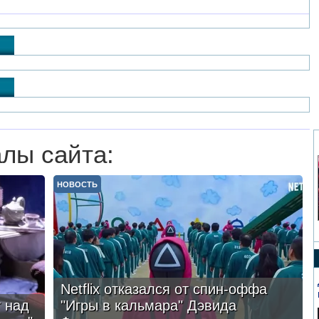
лы сайта:
НОВОСТЬ
Netflix отказался от спин-оффа
 над
"Игры в кальмара" Дэвида