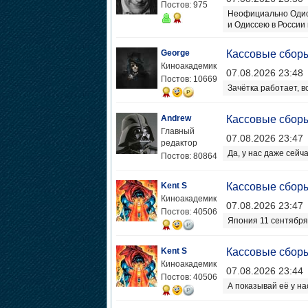
Постов: 975
Неофициально Одисс
и Одиссею в России 
George
Кассовые сборы
Киноакадемик
07.08.2026 23:48
Постов: 10669
Зачётка работает, в
Andrew
Кассовые сборы
Главный
07.08.2026 23:47
редактор
Да, у нас даже сейч
Постов: 80864
Kent S
Кассовые сборы
Киноакадемик
07.08.2026 23:47
Постов: 40506
Япония 11 сентября.
Kent S
Кассовые сборы
Киноакадемик
07.08.2026 23:44
Постов: 40506
А показывай её у на