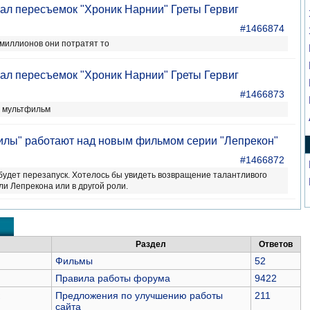
овал пересъемок "Хроник Нарнии" Греты Гервиг
#1466874
 миллионов они потратят то
овал пересъемок "Хроник Нарнии" Греты Гервиг
#1466873
о мультфильм
илы" работают над новым фильмом серии "Лепрекон"
#1466872
 будет перезапуск. Хотелось бы увидеть возвращение талантливого
ли Лепрекона или в другой роли.
Раздел
Ответов
Фильмы
52
Правила работы форума
9422
Предложения по улучшению работы
211
сайта