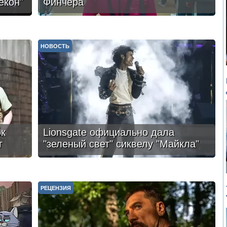
екон"
Финчера
НОВОСТЬ
ок
Lionsgate официально дала
г
"зеленый свет" сиквелу "Майкла"
РЕЦЕНЗИЯ