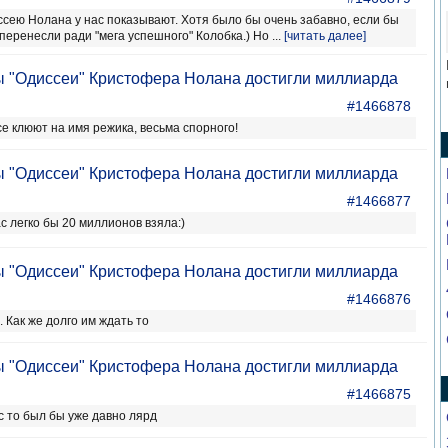
ею Нолана у нас показывают. Хотя было бы очень забавно, если бы
перенесли ради "мега успешного" Колобка.) Но ...
[читать далее]
 "Одиссеи" Кристофера Нолана достигли миллиарда
#1466878
се клюют на имя режика, весьма спорного!
 "Одиссеи" Кристофера Нолана достигли миллиарда
#1466877
ас легко бы 20 миллионов взяла:)
 "Одиссеи" Кристофера Нолана достигли миллиарда
#1466876
 Как же долго им ждать то
 "Одиссеи" Кристофера Нолана достигли миллиарда
#1466875
с то был бы уже давно лярд