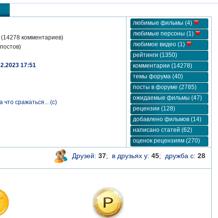
любимые фильмы (4)
любимые персоны (1)
(14278 комментариев)
любимое видео (1)
постов)
рейтинги (1350)
02.2023 17:51
комментарии (14278)
темы форума (40)
посты в форуме (2785)
ожидаемые фильмы (47)
 что сражаться... (с)
рецензии (128)
добавлено фильмов (14)
написано статей (62)
оценок рецензиям (270)
Друзей:
37
;
в друзьях у:
45
;
дружба с:
28