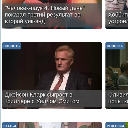
"Человек-паук 4: Новый день"
показал третий результат во
Хоббит
второй уик-энд
устрои
НОВОСТЬ
НОВОСТЬ
Джейсон Кларк сыграет в
Оливия
триллере с Уиллом Смитом
попытк
СТАТЬЯ
РЕЦЕНЗИЯ