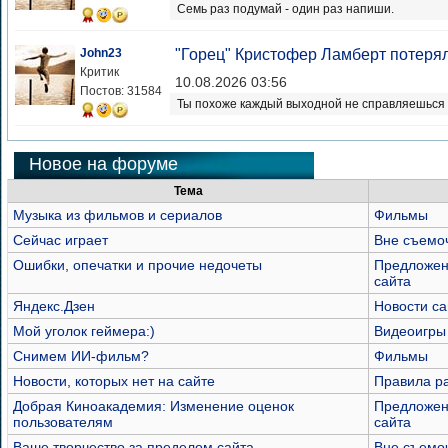
Семь раз подумай - один раз напиши.
John23
"Горец" Кристофер Ламберт потерял
Критик
10.08.2026 03:56
Постов: 31584
Ты похоже каждый выходной не справляешься с
Новое на форуме
Тема
Музыка из фильмов и сериалов
Фильмы
Сейчас играет
Вне съемо
Ошибки, опечатки и прочие недочеты
Предложен
сайта
Яндекс.Дзен
Новости са
Мой уголок геймера:)
Видеоигры
Снимем ИИ-фильм?
Фильмы
Новости, которых нет на сайте
Правила р
Добрая Киноакадемия: Изменение оценок
Предложен
пользователям
сайта
Ваше творчество за пределом сайта
Вне съемо