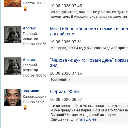
Постов: 10822
10.08.2026 07:45
Из-за субтитров, лично я, не успевал следить
моментами. В Апокалипсис сперва не заметил п
Andrew
Мел Гибсон объяснил съемки сиквел
английском
Главный
редактор
10.08.2026 07:31
Постов: 80876
Мел прав, в 2004 году был совсем другой зрите
Andrew
"Человек-паук 4: Новый день" показа
энд
Главный
редактор
10.08.2026 07:16
Постов: 80876
Том тащит:)
Jon Smith
Сериал "Фейк"
Киноакадемик
10.08.2026 06:57
Постов: 9096
...и не понятно! Кто же сталкерит главную гер
Я уже грешу на её парня. Но в чем его логика 
Бывший? Но зачем тогда ещё две серии.
Ощущение, ...
[читать далее]