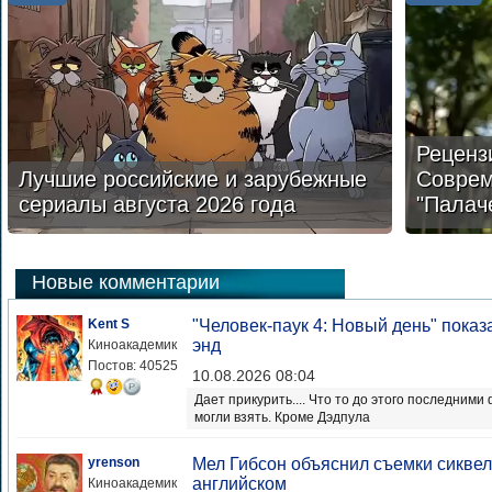
Реценз
Лучшие российские и зарубежные
Соврем
сериалы августа 2026 года
"Палач
Новые комментарии
Kent S
"Человек-паук 4: Новый день" показа
энд
Киноакадемик
Постов: 40525
10.08.2026 08:04
Дает прикурить.... Что то до этого последним
могли взять. Кроме Дэдпула
yrenson
Мел Гибсон объяснил съемки сиквел
английском
Киноакадемик