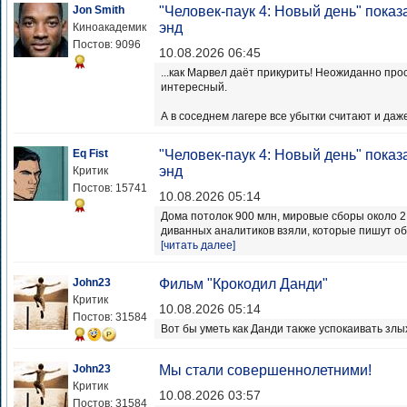
Jon Smith
"Человек-паук 4: Новый день" показа
энд
Киноакадемик
Постов: 9096
10.08.2026 06:45
...как Марвел даёт прикурить! Неожиданно прос
интересный.
А в соседнем лагере все убытки считают и даже
Eq Fist
"Человек-паук 4: Новый день" показа
энд
Критик
Постов: 15741
10.08.2026 05:14
Дома потолок 900 млн, мировые сборы около 2,5
диванных аналитиков взяли, которые пишут об т
[читать далее]
John23
Фильм "Крокодил Данди"
Критик
10.08.2026 05:14
Постов: 31584
Вот бы уметь как Данди также успокаивать злых
John23
Мы стали совершеннолетними!
Критик
10.08.2026 03:57
Постов: 31584