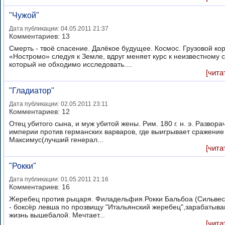
"Чужой"
Дата публикации: 04.05.2011 21:37
Комментариев:
13
Смерть - твоё спасение. Далёкое будущее. Космос. Грузовой ко
«Ностромо» следуя к Земле, вдруг меняет курс к неизвестному с
который не обходимо исследовать....
[чита
"Гладиатор"
Дата публикации: 02.05.2011 23:11
Комментариев:
12
Отец убитого сына, и муж убитой жены. Рим. 180 г. н. э. Развора
империи против германских варваров, где выигрывает сражение
Максимус(лучший генерал...
[чита
"Рокки"
Дата публикации: 01.05.2011 21:16
Комментариев:
16
Жеребец против рыцаря. Филадельфия.Рокки Бальбоа (Сильвес
- боксёр левша по прозвищу "Итальянский жеребец",зарабатыв
жизнь вышебалой. Мечтает...
[чита