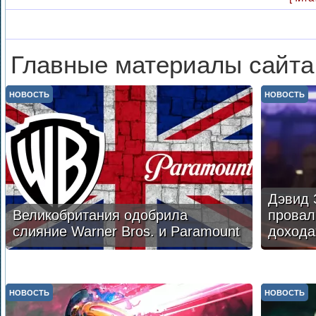
Главные материалы сайта
НОВОСТЬ
НОВОСТЬ
Дэвид 
Великобритания одобрила
провал
слияние Warner Bros. и Paramount
дохода
НОВОСТЬ
НОВОСТЬ