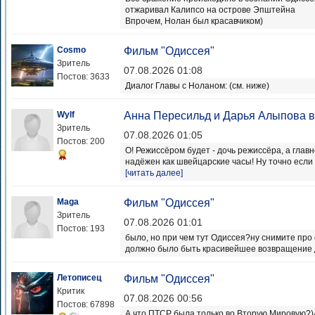
отжаривал Калипсо на острове Эпштейна
Впрочем, Нолан был красавчиком)
Cosmo
Фильм "Одиссея"
Зритель
07.08.2026 01:08
Постов: 3633
Диалог Главы с Ноланом: (см. ниже)
Wylf
Анна Пересильд и Дарья Алыпова в
Зритель
07.08.2026 01:05
Постов: 200
О! Режиссёром будет - дочь режиссёра, а главн
надёжен как швейцарские часы! Ну точно если не
[читать далее]
Maga
Фильм "Одиссея"
Зритель
07.08.2026 01:01
Постов: 193
было, но при чем тут Одиссея?ну снимите про 
должно было быть красивейшее возвращение до
Летописец
Фильм "Одиссея"
Критик
07.08.2026 00:56
Постов: 67898
А что ПТСР была только во Вторую Мировую?)А