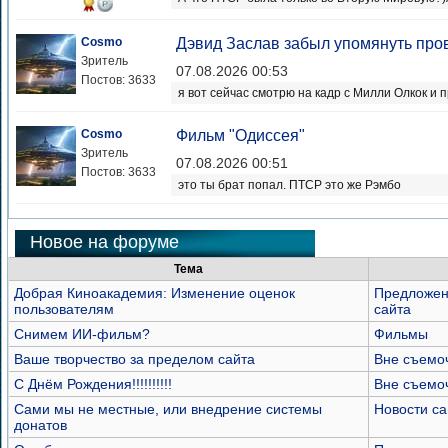
Cosmo
Дэвид Заслав забыл упомянуть пров
Зритель
07.08.2026 00:53
Постов: 3633
я вот сейчас смотрю на кадр с Милли Олкок и 
Cosmo
Фильм "Одиссея"
Зритель
07.08.2026 00:51
Постов: 3633
это ты брат попал. ПТСР это же Рэмбо
Новое на форуме
Тема
Добрая Киноакадемия: Изменение оценок
Предложен
пользователям
сайта
Снимем ИИ-фильм?
Фильмы
Ваше творчество за пределом сайта
Вне съемо
С Днём Рождения!!!!!!!!!!
Вне съемо
Сами мы не местные, или внедрение системы
Новости са
донатов