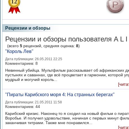
12
Рецензии и обзоры
Рецензии и обзоры пользователя A L I
(всего
5
рецензий, средняя оценка:
8
)
"Король Лев"
Дата публикации: 26.05.2011 22:25
Комментариев:
8
Невинный убийца. Мультфильм рассказывает об африканских дж
пустынях и саваннах, где всё процветает в гармонии, которой у
мудрый и могучий король...
[чита
"Пираты Карибского моря 4: На странных берегах"
Дата публикации: 21.05.2011 11:58
Комментариев:
44
Карибский кризис. Наконец-то я сходил на новый фильм о пира
Воробье. И получил удовольствие, начиная с первых минут фил
заканчивая титрами. Также мне понравился...
[чита