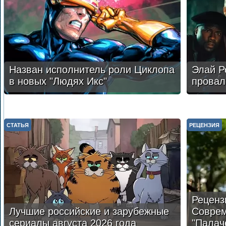
Назван исполнитель роли Циклопа
Элай Р
в новых "Людях Икс"
провал
СТАТЬЯ
РЕЦЕНЗИЯ
Реценз
Лучшие российские и зарубежные
Соврем
сериалы августа 2026 года
"Палач