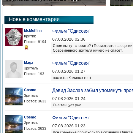
Новые комментарии
McMuffinn
Фильм "Одиссея"
Критик
07.08.2026 02:36
Постов: 9194
С кем вы тут спорите? ) Посмотрите на оценк
Современного зрителя ничего не спасёт.
Maga
Фильм "Одиссея"
Зритель
07.08.2026 01:27
Постов: 193
пахах)за Калипсо топ)
Cosmo
Дэвид Заслав забыл упомянуть пров
Зритель
07.08.2026 01:24
Постов: 3633
Она танцует уже
Cosmo
Фильм "Одиссея"
Зритель
07.08.2026 01:23
Постов: 3633
Всё сражение происходило в сознании Одиссея