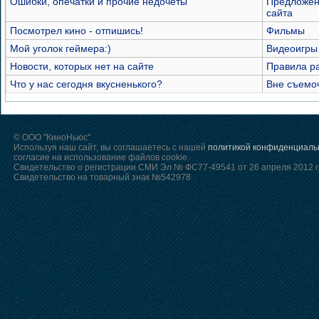
Ошибки, опечатки и прочие недочеты
Предложен
сайта
Посмотрел кино - отпишись!
Фильмы
Мой уголок геймера:)
Видеоигры
Новости, которых нет на сайте
Правила р
Что у нас сегодня вкусненького?
Вне съемо
© ООО "КиноНьюс"
Используя наш сайт, вы соглашаетесь с нашей
политикой конфиденциаль
согласие на использование файлов cookie.
Свидетельство о регистрации СМИ Эл № ФС77-49541 от 26 апреля 2012 г
Свидетельство на товарный знак №542978