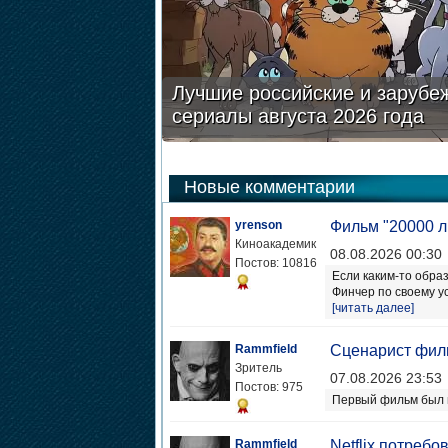
Лучшие российские и зарубе
сериалы августа 2026 года
Новые комментарии
yrenson
Фильм "20000 л
Киноакадемик
08.08.2026 00:30
Постов: 10816
Если каким-то обра
Финчер по своему ус
[читать далее]
Rammfield
Сценарист филь
Зритель
07.08.2026 23:53
Постов: 975
Первый фильм был 
Rammfield
Netflix потреб