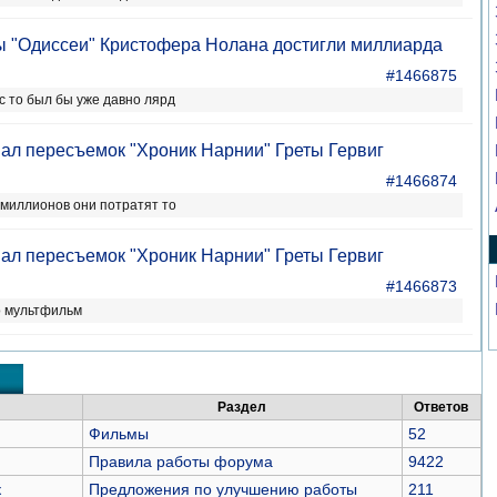
ы "Одиссеи" Кристофера Нолана достигли миллиарда
#1466875
с то был бы уже давно лярд
овал пересъемок "Хроник Нарнии" Греты Гервиг
#1466874
 миллионов они потратят то
овал пересъемок "Хроник Нарнии" Греты Гервиг
#1466873
о мультфильм
Раздел
Ответов
Фильмы
52
Правила работы форума
9422
к
Предложения по улучшению работы
211