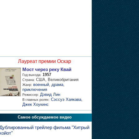
Лауреат премии Оскар
Мост через реку Квай
1957
Год выхода:
США, Великобритания
Страна:
военный
,
драма
,
Жанр:
приключения
Дэвид Лин
Режиссер:
Сэссуэ Хаякава
,
В главных ролях:
Джек Хоукинс
Самое обсуждаемое видео
Дублированный трейлер фильма "Хитрый
койот"