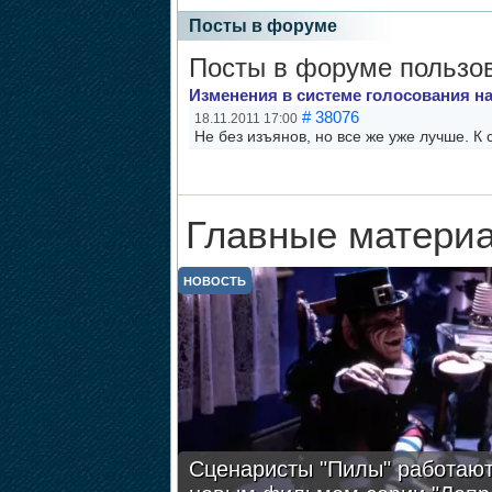
Посты в форуме
Посты в форуме пользо
Изменения в системе голосования на
# 38076
18.11.2011 17:00
Не без изъянов, но все же уже лучше. К
Главные материа
НОВОСТЬ
Сценаристы "Пилы" работают