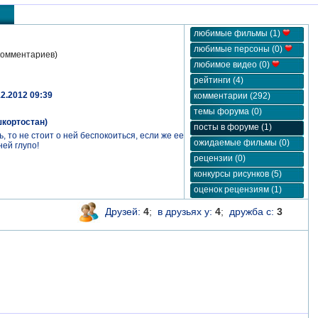
любимые фильмы (1)
любимые персоны (0)
комментариев)
любимое видео (0)
рейтинги (4)
12.2012 09:39
комментарии (292)
темы форума (0)
шкортостан)
посты в форуме (1)
 то не стоит о ней беспокоиться, если же ее
ожидаемые фильмы (0)
ней глупо!
рецензии (0)
конкурсы рисунков (5)
оценок рецензиям (1)
Друзей:
4
;
в друзьях у:
4
;
дружба с:
3