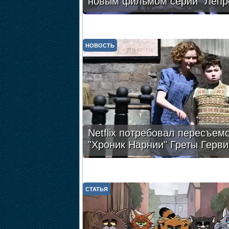
новым фильмом серии "Лепр
НОВОСТЬ
Netflix потребовал пересъем
"Хроник Нарнии" Греты Герви
СТАТЬЯ