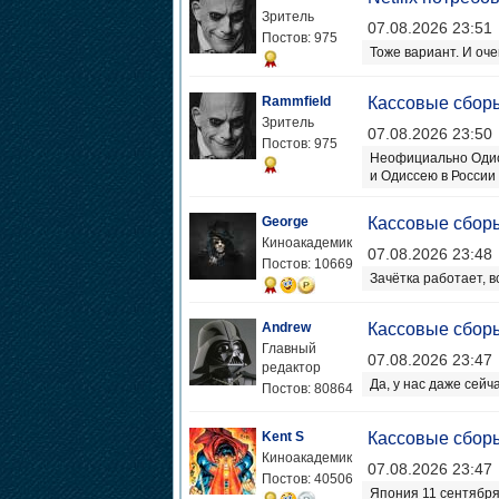
Зритель
07.08.2026 23:51
Постов: 975
Тоже вариант. И оч
Rammfield
Кассовые сбор
Зритель
07.08.2026 23:50
Постов: 975
Неофициально Одисс
и Одиссею в России 
George
Кассовые сбор
Киноакадемик
07.08.2026 23:48
Постов: 10669
Зачётка работает, в
Andrew
Кассовые сбор
Главный
07.08.2026 23:47
редактор
Да, у нас даже сейч
Постов: 80864
Kent S
Кассовые сбор
Киноакадемик
07.08.2026 23:47
Постов: 40506
Япония 11 сентября.