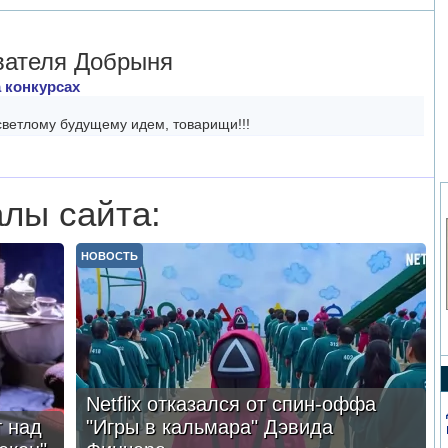
вателя Добрыня
 конкурсах
 светлому будущему идем, товарищи!!!
лы сайта:
НОВОСТЬ
Netflix отказался от спин-оффа
 над
"Игры в кальмара" Дэвида