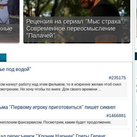
Рецензия на сериал "Мыс страха".
жные
Современное переосмысление
"Палачей"
ье под водой"
#235175
зом начнут работу над этим фильмом, то я искренне желаю чтоб снял
мотрению. Не хочу чтобы по книге. Для своего времени ...
ма "Первому игроку приготовиться" пишет сиквел
#1466881
неплохим фансервисом. Посмотрим, каким будет продолжение.
овал пересъемок "Хроник Нарнии" Греты Гервиг