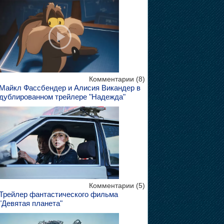
Комментарии (8)
Майкл Фассбендер и Алисия Викандер в
дублированном трейлере "Надежда"
Комментарии (5)
Трейлер фантастического фильма
"Девятая планета"