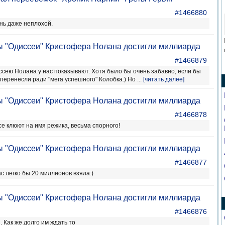
#1466880
ень даже неплохой.
ы "Одиссеи" Кристофера Нолана достигли миллиарда
#1466879
ею Нолана у нас показывают. Хотя было бы очень забавно, если бы
перенесли ради "мега успешного" Колобка.) Но ...
[читать далее]
ы "Одиссеи" Кристофера Нолана достигли миллиарда
#1466878
се клюют на имя режика, весьма спорного!
ы "Одиссеи" Кристофера Нолана достигли миллиарда
#1466877
ас легко бы 20 миллионов взяла:)
ы "Одиссеи" Кристофера Нолана достигли миллиарда
#1466876
 Как же долго им ждать то