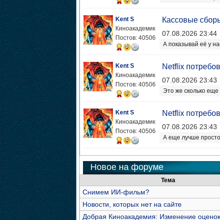
Kent S
Кассовые сбор
Киноакадемик
07.08.2026 23:44
Постов: 40506
А показывай её у на
Kent S
Netflix потреб
Киноакадемик
07.08.2026 23:43
Постов: 40506
Это же сколько еще
Kent S
Netflix потреб
Киноакадемик
07.08.2026 23:43
Постов: 40506
А еще лучше прост
Новое на форуме
Тема
Снимем ИИ-фильм?
Новости, которых нет на сайте
Добрая Киноакадемия: Изменение оцено