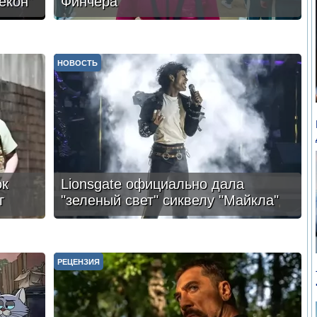
екон"
Финчера
НОВОСТЬ
ок
Lionsgate официально дала
г
"зеленый свет" сиквелу "Майкла"
РЕЦЕНЗИЯ