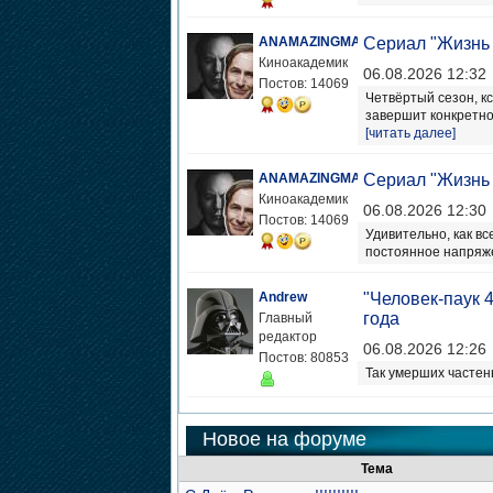
ANAMAZINGMAN
Сериал "Жизнь 
Киноакадемик
06.08.2026 12:32
Постов: 14069
Четвёртый сезон, кс
завершит конкретно 
[читать далее]
ANAMAZINGMAN
Сериал "Жизнь 
Киноакадемик
06.08.2026 12:30
Постов: 14069
Удивительно, как вс
постоянное напряже
Andrew
"Человек-паук 
года
Главный
редактор
06.08.2026 12:26
Постов: 80853
Так умерших частен
Новое на форуме
Тема