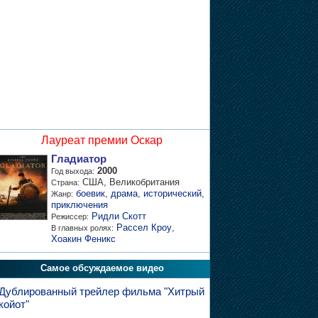
Лауреат премии Оскар
Гладиатор
2000
Год выхода:
США, Великобритания
Страна:
боевик
,
драма
,
исторический
,
Жанр:
приключения
Ридли Скотт
Режиссер:
Рассел Кроу
,
В главных ролях:
Хоакин Феникс
Самое обсуждаемое видео
Дублированный трейлер фильма "Хитрый
койот"