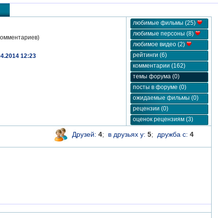
любимые фильмы (25)
любимые персоны (8)
комментариев)
любимое видео (2)
рейтинги (6)
04.2014 12:23
комментарии (162)
темы форума (0)
посты в форуме (0)
ожидаемые фильмы (0)
рецензии (0)
оценок рецензиям (3)
Друзей:
4
;
в друзьях у:
5
;
дружба с:
4