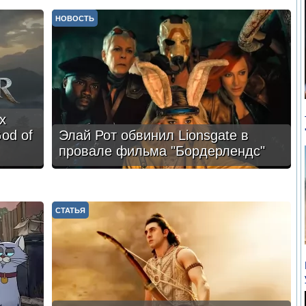
НОВОСТЬ
х
od of
Элай Рот обвинил Lionsgate в
провале фильма "Бордерлендс"
СТАТЬЯ