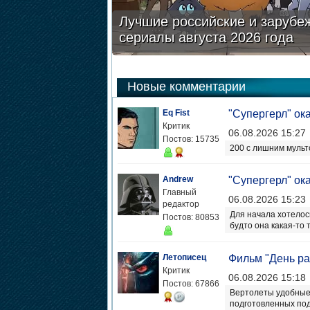
Лучшие российские и зарубе
сериалы августа 2026 года
Новые комментарии
Eq Fist
"Супергерл" ок
Критик
06.08.2026 15:27
Постов: 15735
200 с лишним мульто
Andrew
"Супергерл" ок
Главный
06.08.2026 15:23
редактор
Для начала хотелось
Постов: 80853
будто она какая-то 
Летописец
Фильм "День ра
Критик
06.08.2026 15:18
Постов: 67866
Вертолеты удобные
подготовленных под