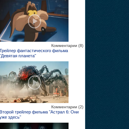
Комментарии (8)
Трейлер фантастического фильма
"Девятая планета"
Комментарии (2)
Второй трейлер фильма "Астрал 6: Они
уже здесь"