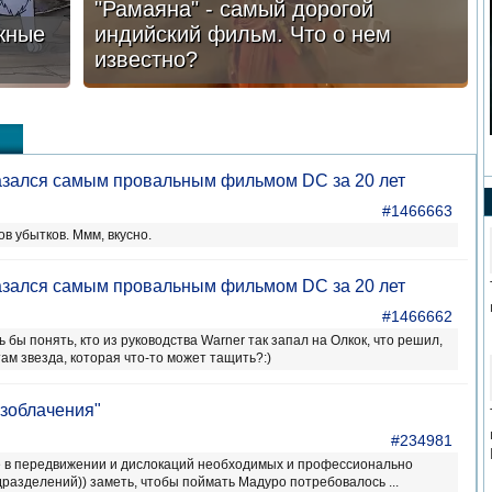
"Рамаяна" - самый дорогой
жные
индийский фильм. Что о нем
известно?
азался самым провальным фильмом DC за 20 лет
#1466663
в убытков. Ммм, вкусно.
азался самым провальным фильмом DC за 20 лет
#1466662
 бы понять, кто из руководства Warner так запал на Олкок, что решил,
там звезда, которая что-то может тащить?:)
зоблачения"
#234981
 в передвижении и дислокаций необходимых и профессионально
разделений)) заметь, чтобы поймать Мадуро потребовалось ...