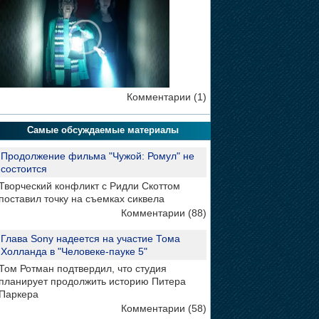
Комментарии (1)
Самые обсуждаемые материалы
Продолжение фильма "Чужой: Ромул" не
состоится
Творческий конфликт с Ридли Скоттом
поставил точку на съемках сиквела
Комментарии (88)
Глава Sony надеется на участие Тома
Холланда в "Человеке-пауке 5"
Том Ротман подтвердил, что студия
планирует продолжить историю Питера
Паркера
Комментарии (58)