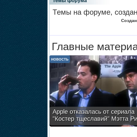
Темы форума
Темы на форуме, создан
Создан
Главные материа
НОВОСТЬ
Apple отказалась от сериала
"Костер тщеславий" Мэтта Р