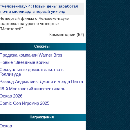
"Человек-паук 4: Новый день" заработал
почти миллиард в первый уик-энд
Четвертый фильм о Человеке-пауке
стартовал на уровне четвертых
"Мстителей"
Комментарии (52)
Сюжеты
Продажа компании Warner Bros.
Новые "Звездные войны"
Сексуальные домогательства в
Голливуде
Развод Анджелины Джоли и Брэда Питта
48-й Московский кинофестиваль
Оскар 2026
Comic Con Игромир 2025
Награждения
Оскар