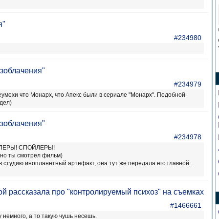
я"
#234980
зоблачения"
#234979
умехи что Монарх, что Апекс были в сериале "Монарх". Подобной
идел)
зоблачения"
#234978
ЛЕРЫ! СПОЙЛЕРЫ!
ьно ты смотрел фильм)
студию инопланетный артефакт, она тут же передала его главной ...
й рассказала про "контролируемый психоз" на съемках
#1466661
у немного, а то такую чушь несешь.