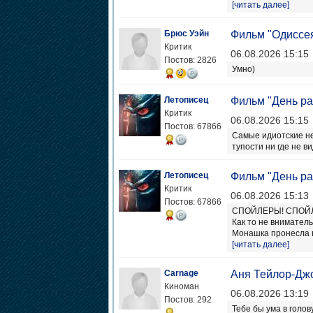
[читать далее]
Брюс Уэйн
Фильм "Одиссе
Критик
06.08.2026 15:15
Постов: 2826
Умно)
Летописец
Фильм "День ра
Критик
06.08.2026 15:15
Постов: 67866
Самые идиотские не
тупости ни где не в
Летописец
Фильм "День ра
Критик
06.08.2026 15:13
Постов: 67866
СПОЙЛЕРЫ! СПОЙ
Как то не внимател
Монашка пронесла в 
[читать далее]
Carnage
Аня Тейлор-Джо
Киноман
06.08.2026 13:19
Постов: 292
Тебе бы ума в голов