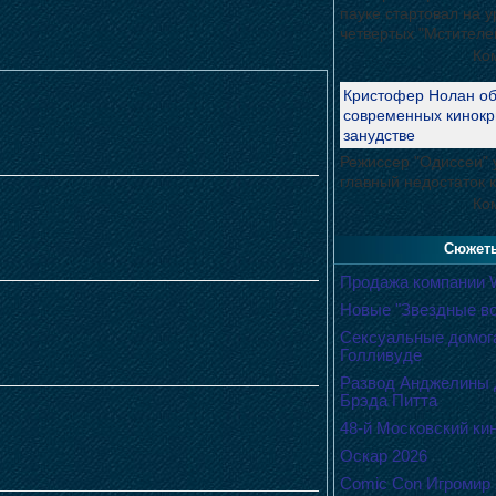
пауке стартовал на 
четвертых "Мстителе
Ко
Кристофер Нолан о
современных кинокр
занудстве
Режиссер "Одиссеи" 
главный недостаток 
Ко
Сюжет
Продажа компании W
Новые "Звездные в
Сексуальные домог
Голливуде
Развод Анджелины 
Брэда Питта
48-й Московский ки
Оскар 2026
Comic Con Игромир 