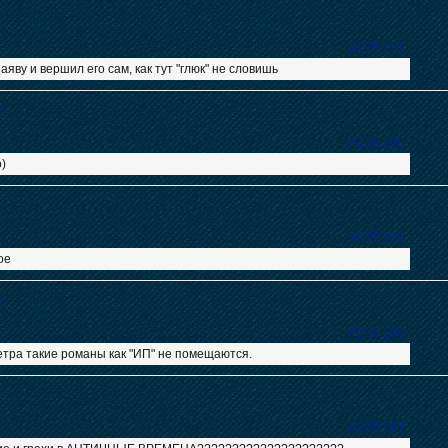
"
#235191
яву и вершил его сам, как тут "глюк" не словишь
"
#235190
)
"
#235189
ое
"
#235188
етра такие романы как "ИП" не помещаются.
"
#235187