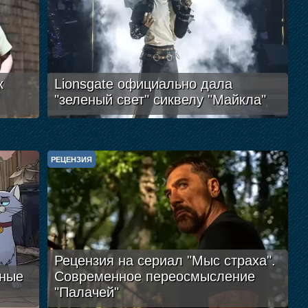
к
Lionsgate официально дала
"зеленый свет" сиквелу "Майкла"
РЕЦЕНЗИЯ
Рецензия на сериал "Мыс страха".
жные
Современное переосмысление
"Палачей"