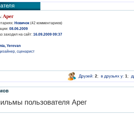
ателя
Арег
ь:
нтариях:
Новичок
(42 комментариев)
ации:
08.06.2009
з заходил на сайт:
16.09.2009 09:37
ia, Yerevan
изайнер, сценарист
Друзей:
2
;
в друзьях у:
1
;
д
мов
льмы пользователя Арег