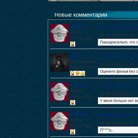
Новые комментарии
McMuffinn
Кассовые сборы
Критик
08.08.2026 02:34
Постов: 9205
Парадоксально, что с
George
Фильм "Одиссея
Киноакадемик
08.08.2026 01:28
Постов: 10670
Оцените фильм без с
McMuffinn
Фильм "Одиссея
Критик
08.08.2026 01:27
Постов: 9205
У меня больше нет в
McMuffinn
Фильм "Одиссея
Критик
08.08.2026 01:25
Постов: 9205
П****ц...