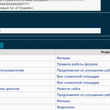
яние и грехи в АНТИЧНЫЕ ВРЕМЕНА?????????????????????
ОООООООООО????
орься тут, а? Спасибо )
"
#235186
)
Разде
Фильмы
Правила работы форума
пользователям
Предложения по улучшению раб
Вне съемочной площадки
Вне съемочной площадки
емы донатов
Новости сайта
Предложения по улучшению раб
Фильмы
Видеоигры