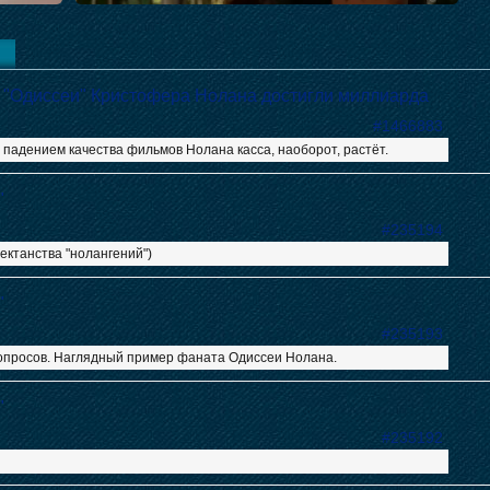
 "Одиссеи" Кристофера Нолана достигли миллиарда
#1466883
 падением качества фильмов Нолана касса, наоборот, растёт.
"
#235194
ектанства "нолангений")
"
#235193
опросов. Наглядный пример фаната Одиссеи Нолана.
"
#235192