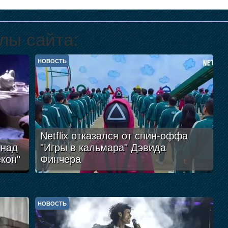
лы сайта:
НОВОСТЬ
Netflix отказался от спин-оффа
 над
"Игры в кальмара" Дэвида
кон"
Финчера
НОВОСТЬ