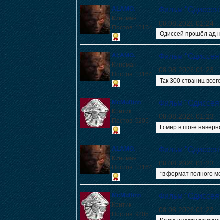
ALAMO.
Фильм "Одиссея
Киноман
08.08.2026 01:24
Постов: 13164
Одиссей прошёл ад на
ALAMO.
Фильм "Одиссея
Киноман
08.08.2026 01:23
Постов: 13164
Так 300 страниц всего
McMuffinn
Фильм "Одиссея
Критик
08.08.2026 01:23
Постов: 9205
Гомер в шоке наверн
ALAMO.
Фильм "Одиссея
Киноман
08.08.2026 01:23
Постов: 13164
*в формат полного м
McMuffinn
Фильм "Одиссея
Критик
08.08.2026 01:22
Постов: 9205