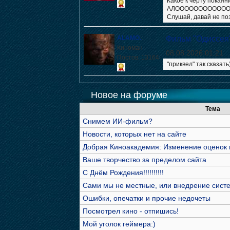
Какое к черту пока
АЛОООООООООООО
Слушай, давай не поз
ALAMO.
Фильм "Одиссея
Киноман
08.08.2026 01:21
Постов: 13164
"приквел" так сказать
Новое на форуме
Тема
Снимем ИИ-фильм?
Новости, которых нет на сайте
Добрая Киноакадемия: Изменение оценок 
Ваше творчество за пределом сайта
С Днём Рождения!!!!!!!!!!
Сами мы не местные, или внедрение сист
Ошибки, опечатки и прочие недочеты
Посмотрел кино - отпишись!
Мой уголок геймера:)