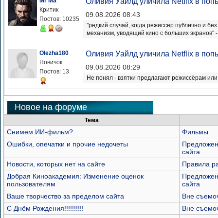
Mr Ma
Оливия Уайлд уличила Netflix в поп
Критик
09.08.2026 08:43
Постов: 10235
"редкий случай, когда режиссер публично и б
механизм, уводящий кино с больших экранов" - 
Olezha180
Оливия Уайлд уличила Netflix в поп
Новичок
09.08.2026 08:29
Постов: 13
Не понял - взятки предлагают режиссёрам ил
Новое на форуме
Тема
Снимем ИИ-фильм?
Фильмы
Ошибки, опечатки и прочие недочеты
Предложен
сайта
Новости, которых нет на сайте
Правила р
Добрая Киноакадемия: Изменение оценок
Предложен
пользователям
сайта
Ваше творчество за пределом сайта
Вне съемо
С Днём Рождения!!!!!!!!!!
Вне съемо