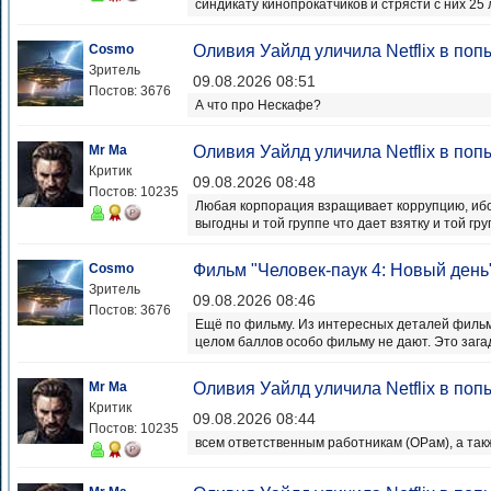
синдикату кинопрокатчиков и стрясти с них 25 л
Cosmo
Оливия Уайлд уличила Netflix в поп
Зритель
09.08.2026 08:51
Постов: 3676
А что про Нескафе?
Mr Ma
Оливия Уайлд уличила Netflix в поп
Критик
09.08.2026 08:48
Постов: 10235
Любая корпорация взращивает коррупцию, ибо
выгодны и той группе что дает взятку и той груп
Cosmo
Фильм "Человек-паук 4: Новый день
Зритель
09.08.2026 08:46
Постов: 3676
Ещё по фильму. Из интересных деталей фильм
целом баллов особо фильму не дают. Это загад
Mr Ma
Оливия Уайлд уличила Netflix в поп
Критик
09.08.2026 08:44
Постов: 10235
всем ответственным работникам (ОРам), а та