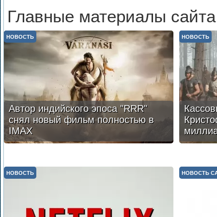
Главные материалы сайта
НОВОСТЬ
НОВОСТЬ
Автор индийского эпоса "RRR"
Кассов
снял новый фильм полностью в
Кристо
IMAX
милли
НОВОСТЬ
НОВОСТЬ С