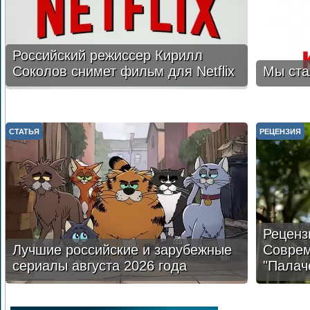
Российский режиссер Кирилл
Соколов снимет фильм для Netflix
Мы ста
СТАТЬЯ
РЕЦЕНЗИЯ
Реценз
Лучшие российские и зарубежные
Соврем
сериалы августа 2026 года
"Палач