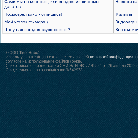
Сами мы не местные, или внедрение системы
Новости са
донатов
Посмотрел кино - отпишись!
Фильмы
Мой уголок геймера:)
Видеоигры
Что у нас сегодня вкусненького?
Вне съемо
© ООО "КиноНьюс"
Используя наш сайт, вы соглашаетесь с нашей
политикой конфиденциаль
согласие на использование файлов cookie.
Свидетельство о регистрации СМИ Эл № ФС77-49541 от 26 апреля 2012 г
Свидетельство на товарный знак №542978