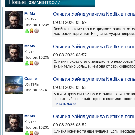
Новые комментарии
Mr Ma
Оливия Уайлд уличила Netflix в поп
Критик
09.08.2026 08:59
Постов: 10235
Вообще по теме торга с продюссерами, я хоте
мастерски торгуется. Издаст мемуары непрем
Mr Ma
Оливия Уайлд уличила Netflix в поп
Критик
09.08.2026 08:57
Постов: 10235
Оливии походу стало завидно, что режиссёры
значительно больше, чем она от своих кинопрок
Cosmo
Оливия Уайлд уличила Netflix в поп
Зритель
09.08.2026 08:53
Постов: 3676
А в чём проблем-то? Если стриминг хочет экск
вероятный сценарий - просто нанимает режисс
[читать далее]
Mr Ma
Оливия Уайлд уличила Netflix в поп
Критик
09.08.2026 08:52
Постов: 10235
Оливия конечно та еще чудачка. Если Нескафе