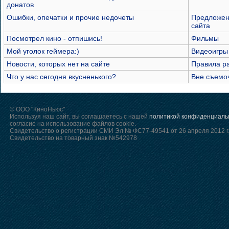
донатов
Ошибки, опечатки и прочие недочеты
Предложен
сайта
Посмотрел кино - отпишись!
Фильмы
Мой уголок геймера:)
Видеоигры
Новости, которых нет на сайте
Правила р
Что у нас сегодня вкусненького?
Вне съемо
© ООО "КиноНьюс"
Используя наш сайт, вы соглашаетесь с нашей
политикой конфиденциаль
согласие на использование файлов cookie.
Свидетельство о регистрации СМИ Эл № ФС77-49541 от 26 апреля 2012 г
Свидетельство на товарный знак №542978