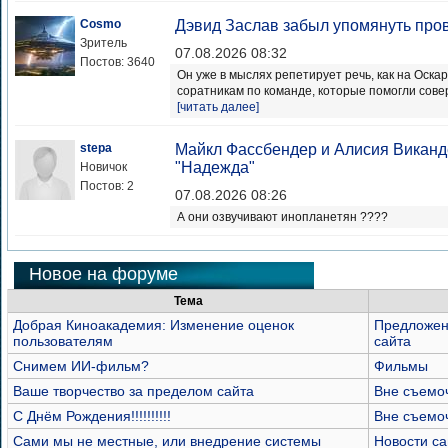
Cosmo
Дэвид Заслав забыл упомянуть пров
Зритель
07.08.2026 08:32
Постов: 3640
Он уже в мыслях репетирует речь, как на Оска
соратникам по команде, которые помогли сове
[читать далее]
stepa
Майкл Фассбендер и Алисия Виканд
"Надежда"
Новичок
Постов: 2
07.08.2026 08:26
А они озвучивают инопланетян ????
Новое на форуме
Тема
Добрая Киноакадемия: Изменение оценок
Предложен
пользователям
сайта
Снимем ИИ-фильм?
Фильмы
Ваше творчество за пределом сайта
Вне съемо
С Днём Рождения!!!!!!!!!!
Вне съемо
Сами мы не местные, или внедрение системы
Новости са