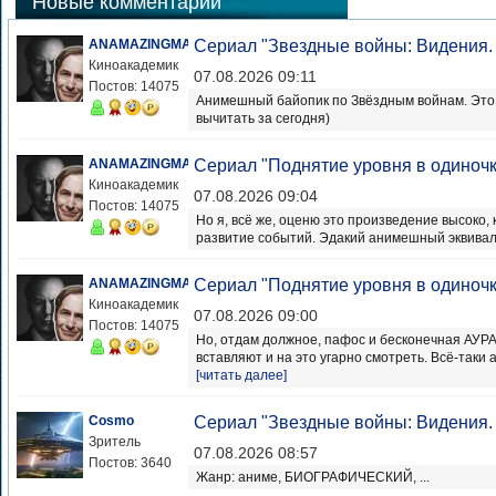
Новые комментарии
ANAMAZINGMAN
Сериал "Звездные войны: Видения.
Киноакадемик
07.08.2026 09:11
Постов: 14075
Анимешный байопик по Звёздным войнам. Это, 
вычитать за сегодня)
ANAMAZINGMAN
Сериал "Поднятие уровня в одиночк
Киноакадемик
07.08.2026 09:04
Постов: 14075
Но я, всё же, оценю это произведение высоко
развитие событий. Эдакий анимешный эквивале
ANAMAZINGMAN
Сериал "Поднятие уровня в одиночк
Киноакадемик
07.08.2026 09:00
Постов: 14075
Но, отдам должное, пафос и бесконечная АУРА
вставляют и на это угарно смотреть. Всё-таки ан
[читать далее]
Cosmo
Сериал "Звездные войны: Видения.
Зритель
07.08.2026 08:57
Постов: 3640
Жанр: аниме, БИОГРАФИЧЕСКИЙ, ...