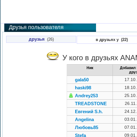
Друзья пользователя
друзья
(26)
в друзьях у (22)
У кого в друзьях
ANA
Ник
Добавил 
дру
gala50
17.10
haski98
18.10
Andrey253
25.10
TREADSTONE
26.11
Евгений S.h.
24.12
Angelina
03.01
Любовь85
07.01
Stefa
09.01