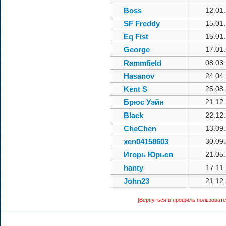
Boss
12.01
SF Freddy
15.01
Eq Fist
15.01
George
17.01
Rammfield
08.03
Hasanov
24.04
Kent S
25.08
Брюс Уэйн
21.12
Black
22.12
CheChen
13.09
xen04158603
30.09
Игорь Юрьев
21.05
hanty
17.11
John23
21.12
[Вернуться в профиль пользовате