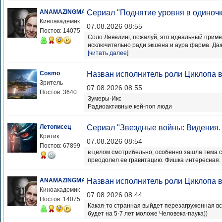
ANAMAZINGMAN
Сериал "Поднятие уровня в одиночк
Киноакадемик
07.08.2026 08:55
Постов: 14075
Соло Левелинг, пожалуй, это идеальный прим
исключительно ради экшена и аура фарма. Даже
[читать далее]
Cosmo
Назван исполнитель роли Циклопа в
Зритель
07.08.2026 08:55
Постов: 3640
Зумеры-Икс
Радиоактивные кей-поп люди
Летописец
Сериал "Звездные войны: Видения.
Критик
07.08.2026 08:54
Постов: 67899
в целом смотрибельно, особенно зашла тема с
преодолел ее гравитацию. Фишка интересная. Д
ANAMAZINGMAN
Назван исполнитель роли Циклопа в
Киноакадемик
07.08.2026 08:44
Постов: 14075
Какая-то странная выйдет перезагруженная вс
будет на 5-7 лет моложе Человека-паука))