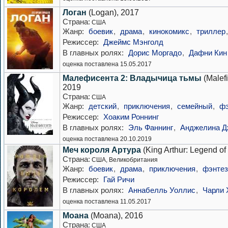
Логан
(Logan), 2017
Страна:
США
Жанр:
боевик
,
драма
,
кинокомикс
,
триллер
Режиссер:
Джеймс Мэнголд
В главных ролях:
Дорис Моргадо
,
Дафни Кин
оценка поставлена 15.05.2017
Малефисента 2: Владычица тьмы
(Malefi
2019
Страна:
США
Жанр:
детский
,
приключения
,
семейный
,
фэ
Режиссер:
Хоаким Роннинг
В главных ролях:
Эль Фаннинг
,
Анджелина Д
оценка поставлена 20.10.2019
Меч короля Артура
(King Arthur: Legend of
Страна:
США, Великобритания
Жанр:
боевик
,
драма
,
приключения
,
фэнтез
Режиссер:
Гай Ричи
В главных ролях:
Аннабелль Уоллис
,
Чарли 
оценка поставлена 11.05.2017
Моана
(Moana), 2016
Страна:
США