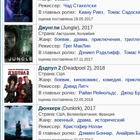
Режиссер:
Чад Стахелски
В главных ролях:
Киану Ривз
,
Томас Садоск
оценка поставлена 18.05.2017
Джунгли
(Jungle), 2017
Страна:
Австралия, Колумбия
Жанр:
боевик
,
драма
,
приключения
,
трилле
Режиссер:
Грег МакЛин
В главных ролях:
Дэниел Рэдклифф
,
Томас 
оценка поставлена 07.11.2017
Дэдпул 2
(Deadpool 2), 2018
Страна:
США
Жанр:
боевик
,
кинокомикс
,
комедия
,
прикл
Режиссер:
Дэвид Литч
В главных ролях:
Райан Рейнольдс
,
Джош Бр
оценка поставлена 22.05.2018
Дюнкерк
(Dunkirk), 2017
Страна:
США, Великобритания, Франция
Жанр:
военный
,
драма
,
исторический
Режиссер:
Кристофер Нолан
В главных ролях:
Дэмиен Боннар
,
Анайрин Б