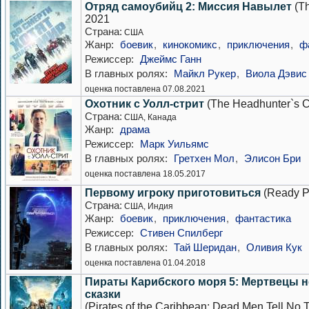
Отряд самоубийц 2: Миссия Навылет
(Th
2021
Страна:
США
Жанр:
боевик
,
кинокомикс
,
приключения
,
ф
Режиссер:
Джеймс Ганн
В главных ролях:
Майкл Рукер
,
Виола Дэвис
оценка поставлена 07.08.2021
Охотник с Уолл-стрит
(The Headhunter`s Ca
Страна:
США, Канада
Жанр:
драма
Режиссер:
Марк Уильямс
В главных ролях:
Гретхен Мол
,
Элисон Бри
оценка поставлена 18.05.2017
Первому игроку приготовиться
(Ready P
Страна:
США, Индия
Жанр:
боевик
,
приключения
,
фантастика
Режиссер:
Стивен Спилберг
В главных ролях:
Тай Шеридан
,
Оливия Кук
оценка поставлена 01.04.2018
Пираты Карибского моря 5: Мертвецы 
сказки
(Pirates of the Caribbean: Dead Men Tell No T