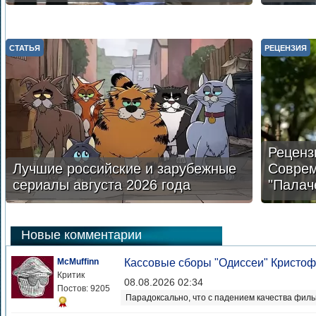
СТАТЬЯ
РЕЦЕНЗИЯ
Реценз
Лучшие российские и зарубежные
Соврем
сериалы августа 2026 года
"Палач
Новые комментарии
McMuffinn
Кассовые сборы "Одиссеи" Кристоф
Критик
08.08.2026 02:34
Постов: 9205
Парадоксально, что с падением качества фильм