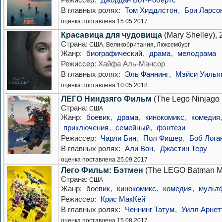
В главных ролях:
Том Хиддлстон
,
Бри Ларсо
оценка поставлена 15.05.2017
Красавица для чудовища
(Mary Shelley), 
Страна:
США, Великобритания, Люксембург
Жанр:
биографический
,
драма
,
мелодрама
Режиссер:
Хайфа Аль-Мансор
В главных ролях:
Эль Фаннинг
,
Мэйси Уилья
оценка поставлена 10.05.2018
ЛЕГО Ниндзяго Фильм
(The Lego Ninjago 
Страна:
США
Жанр:
боевик
,
драма
,
кинокомикс
,
комедия
приключения
,
семейный
,
фэнтези
Режиссер:
Чарли Бин
,
Пол Фишер
,
Боб Лога
В главных ролях:
Али Вон
,
Джастин Теру
оценка поставлена 25.09.2017
Лего Фильм: Бэтмен
(The LEGO Batman Mo
Страна:
США
Жанр:
боевик
,
кинокомикс
,
комедия
,
мульт
Режиссер:
Крис МакКей
В главных ролях:
Ченнинг Татум
,
Уилл Арнет
оценка поставлена 15.08.2017