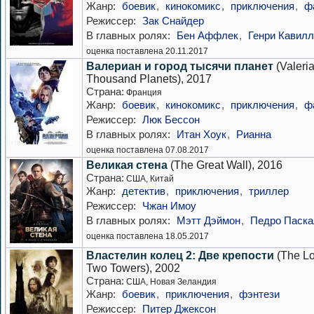
Жанр:
боевик
,
кинокомикс
,
приключения
,
ф
Режиссер:
Зак Снайдер
В главных ролях:
Бен Аффлек
,
Генри Кавилл
оценка поставлена 20.11.2017
Валериан и город тысячи планет
(Valeria
Thousand Planets), 2017
Страна:
Франция
Жанр:
боевик
,
кинокомикс
,
приключения
,
ф
Режиссер:
Люк Бессон
В главных ролях:
Итан Хоук
,
Рианна
оценка поставлена 07.08.2017
Великая стена
(The Great Wall), 2016
Страна:
США, Китай
Жанр:
детектив
,
приключения
,
триллер
Режиссер:
Чжан Имоу
В главных ролях:
Мэтт Дэймон
,
Педро Паска
оценка поставлена 18.05.2017
Властелин колец 2: Две крепости
(The Lo
Two Towers), 2002
Страна:
США, Новая Зеландия
Жанр:
боевик
,
приключения
,
фэнтези
Режиссер:
Питер Джексон