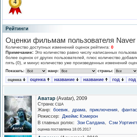
4
Рейтинги
Оценки фильмам пользователя Naver
Количество доступных изменений оценок рейтинга:
0
Примечание:
Это количество равно числу написанных пользова
более оценок от других пользователей, плюс количество добав
пять (0), и минус количество уже произведенных изменений оцен
Показать:
жанр:
страны:
оценка
название
название
год
год
оценка
Аватар
(Avatar), 2009
Страна:
США
Жанр:
боевик
,
драма
,
приключения
,
фантас
Режиссер:
Джеймс Кэмерон
В главных ролях:
Зои Салдана
,
Сэм Уортинг
оценка поставлена 18.05.2017