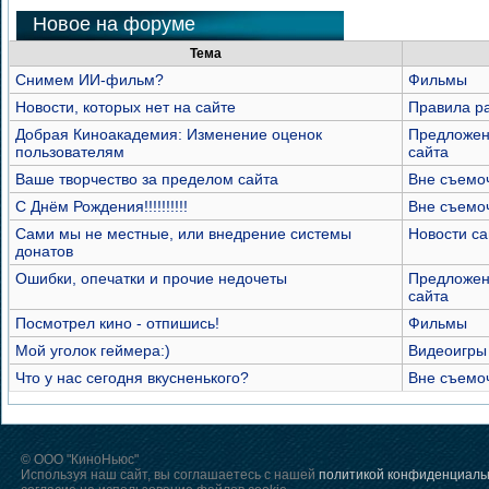
Новое на форуме
Тема
Снимем ИИ-фильм?
Фильмы
Новости, которых нет на сайте
Правила р
Добрая Киноакадемия: Изменение оценок
Предложен
пользователям
сайта
Ваше творчество за пределом сайта
Вне съемо
С Днём Рождения!!!!!!!!!!
Вне съемо
Сами мы не местные, или внедрение системы
Новости са
донатов
Ошибки, опечатки и прочие недочеты
Предложен
сайта
Посмотрел кино - отпишись!
Фильмы
Мой уголок геймера:)
Видеоигры
Что у нас сегодня вкусненького?
Вне съемо
© ООО "КиноНьюс"
Используя наш сайт, вы соглашаетесь с нашей
политикой конфиденциаль