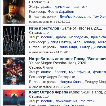
Страна:
США
Жанр:
драма
,
криминал
,
фэнтези
Режиссер:
Фрэнк Дарабонт
В главных ролях:
Джеймс Кромуэлл
,
Том Хэ
оценка поставлена 18.05.2017
Игра престолов
(Game of Thrones), 2011
Страна:
США
Жанр:
боевик
,
драма
,
мелодрама
,
приключ
Режиссер:
Дэвид Наттер
,
Алан Тейлор
,
Миге
В главных ролях:
Лина Хиди
,
Питер Динклэй
оценка поставлена 14.11.2018
Истребитель демонов: Поезд "Бесконе
Yaiba: Mugen Ressha-Hen), 2020
Страна:
Япония
Жанр:
аниме
,
боевик
,
мультфильм
,
фэнтез
Режиссер:
Харуо Сотодзаки
В главных ролях:
Нацуки Ханаэ
, Есицугу Ма
оценка поставлена 19.08.2021
Конг: Остров черепа
(Kong: Skull Island), 
Страна:
США
Жанр:
боевик
,
приключения
,
фэнтези
Режиссер:
Джордан Вот-Робертс