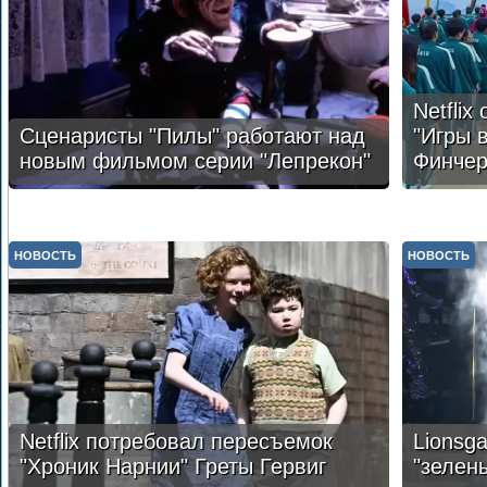
Netflix
Сценаристы "Пилы" работают над
"Игры 
новым фильмом серии "Лепрекон"
Финче
НОВОСТЬ
НОВОСТЬ
Netflix потребовал пересъемок
Lionsg
"Хроник Нарнии" Греты Гервиг
"зелен