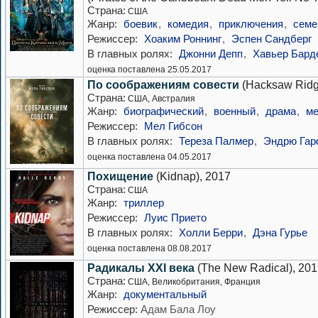
Страна:
США
Жанр:
боевик
,
комедия
,
приключения
,
семе
Режиссер:
Хоаким Роннинг
,
Эспен Сандберг
В главных ролях:
Джонни Депп
,
Хавьер Бард
оценка поставлена 25.05.2017
По соображениям совести
(Hacksaw Ridg
Страна:
США, Австралия
Жанр:
биографический
,
военный
,
драма
,
м
Режиссер:
Мел Гибсон
В главных ролях:
Тереза Палмер
,
Эндрю Га
оценка поставлена 04.05.2017
Похищение
(Kidnap), 2017
Страна:
США
Жанр:
триллер
Режиссер:
Луис Прието
В главных ролях:
Холли Берри
,
Дэна Гурье
оценка поставлена 08.08.2017
Радикалы XXI века
(The New Radical), 20
Страна:
США, Великобритания, Франция
Жанр:
документальный
Режиссер:
Адам Бала Лоу