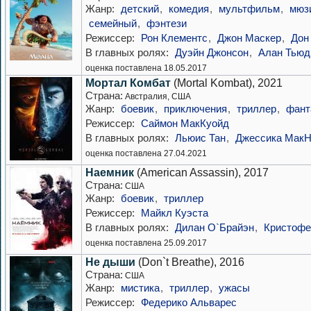
Жанр:
детский
,
комедия
,
мультфильм
,
мюз
семейный
,
фэнтези
Режиссер:
Рон Клементс
,
Джон Маскер
,
Дон
В главных ролях:
Дуэйн Джонсон
,
Алан Тьюд
оценка поставлена 18.05.2017
Мортал Комбат
(Mortal Kombat), 2021
Страна:
Австралия, США
Жанр:
боевик
,
приключения
,
триллер
,
фант
Режиссер:
Саймон МакКуойд
В главных ролях:
Льюис Тан
,
Джессика Мак
оценка поставлена 27.04.2021
Наемник
(American Assassin), 2017
Страна:
США
Жанр:
боевик
,
триллер
Режиссер:
Майкл Куэста
В главных ролях:
Дилан О`Брайэн
,
Кристофе
оценка поставлена 25.09.2017
Не дыши
(Don`t Breathe), 2016
Страна:
США
Жанр:
мистика
,
триллер
,
ужасы
Режиссер:
Федерико Альварес