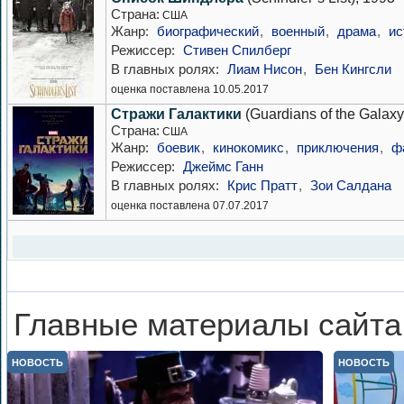
Страна:
США
Жанр:
биографический
,
военный
,
драма
,
ис
Режиссер:
Стивен Спилберг
В главных ролях:
Лиам Нисон
,
Бен Кингсли
оценка поставлена 10.05.2017
Стражи Галактики
(Guardians of the Galaxy
Страна:
США
Жанр:
боевик
,
кинокомикс
,
приключения
,
ф
Режиссер:
Джеймс Ганн
В главных ролях:
Крис Пратт
,
Зои Салдана
оценка поставлена 07.07.2017
Главные материалы сайта
НОВОСТЬ
НОВОСТЬ