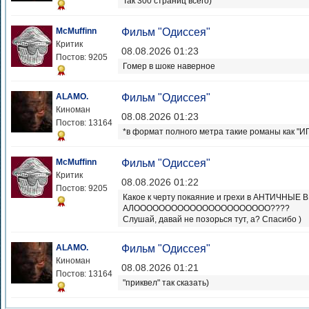
Так 300 страниц всего)
McMuffinn
Фильм "Одиссея"
Критик
08.08.2026 01:23
Постов: 9205
Гомер в шоке наверное
ALAMO.
Фильм "Одиссея"
Киноман
08.08.2026 01:23
Постов: 13164
*в формат полного метра такие романы как "И
McMuffinn
Фильм "Одиссея"
Критик
08.08.2026 01:22
Постов: 9205
Какое к черту покаяние и грехи в АНТИЧНЫ
АЛОООООООООООООООООООООО????
Слушай, давай не позорься тут, а? Спасибо )
ALAMO.
Фильм "Одиссея"
Киноман
08.08.2026 01:21
Постов: 13164
"приквел" так сказать)