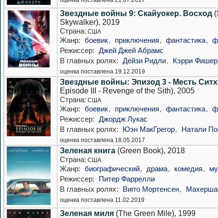
оценка поставлена 21.07.2017
Звездные войны 9: Скайуокер. Восход
(
Skywalker), 2019
Страна:
США
Жанр:
боевик
,
приключения
,
фантастика
,
ф
Режиссер:
Джей Джей Абрамс
В главных ролях:
Дейзи Ридли
,
Кэрри Фишер
оценка поставлена 19.12.2019
Звездные войны: Эпизод 3 - Месть Сит
Episode III - Revenge of the Sith), 2005
Страна:
США
Жанр:
боевик
,
приключения
,
фантастика
,
ф
Режиссер:
Джордж Лукас
В главных ролях:
Юэн МакГрегор
,
Натали По
оценка поставлена 18.05.2017
Зеленая книга
(Green Book), 2018
Страна:
США
Жанр:
биографический
,
драма
,
комедия
,
му
Режиссер:
Питер Фаррелли
В главных ролях:
Вигго Мортенсен
,
Махерша
оценка поставлена 11.02.2019
Зеленая миля
(The Green Mile), 1999