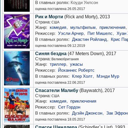
В главных ролях:
Коуди Уилсон
оценка поставлена 26.05.2017
Рик и Морти
(Rick and Morty), 2013
Страна:
США
Жанр:
комедия
,
мультфильм
,
приключения
,
Режиссер:
Уэсли Арчер
,
Пит Мишелс
,
Хуан 
В главных ролях:
Джастин Ройланд
,
Крис Па
оценка поставлена 09.12.2019
Синяя бездна
(47 Meters Down), 2017
Страна:
Великобритания
Жанр:
триллер
,
ужасы
Режиссер:
Йоханнес Робертс
В главных ролях:
Клер Холт
,
Мэнди Мур
оценка поставлена 22.06.2017
Спасатели Малибу
(Baywatch), 2017
Страна:
США
Жанр:
комедия
,
приключения
Режиссер:
Сет Гордон
В главных ролях:
Дуэйн Джонсон
,
Зак Эфрон
оценка поставлена 18.05.2017
Список Шиндлера
(Schindler`s List), 1993