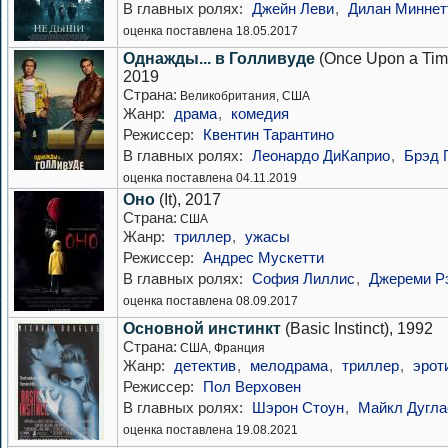
В главных ролях:
Джейн Леви
,
Дилан Миннет
оценка поставлена 18.05.2017
Однажды... в Голливуде
(Once Upon a Time
2019
Страна:
Великобритания, США
Жанр:
драма
,
комедия
Режиссер:
Квентин Тарантино
В главных ролях:
Леонардо ДиКаприо
,
Брэд 
оценка поставлена 04.11.2019
Оно
(It), 2017
Страна:
США
Жанр:
триллер
,
ужасы
Режиссер:
Андрес Мускетти
В главных ролях:
София Лиллис
,
Джереми Р
оценка поставлена 08.09.2017
Основной инстинкт
(Basic Instinct), 1992
Страна:
США, Франция
Жанр:
детектив
,
мелодрама
,
триллер
,
эрот
Режиссер:
Пол Верховен
В главных ролях:
Шэрон Стоун
,
Майкл Дугла
оценка поставлена 19.08.2021