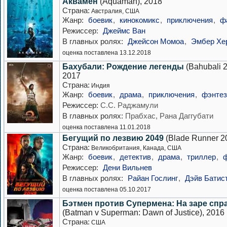
Аквамен
(Aquaman), 2018
Страна:
Австралия, США
Жанр:
боевик
,
кинокомикс
,
приключения
,
ф
Режиссер:
Джеймс Ван
В главных ролях:
Джейсон Момоа
,
Эмбер Хе
оценка поставлена 13.12.2018
Бахубали: Рождение легенды
(Bahubali 2
2017
Страна:
Индия
Жанр:
боевик
,
драма
,
приключения
,
фэнтез
Режиссер:
С.С. Раджамули
В главных ролях:
Прабхас, Рана Даггубати
оценка поставлена 11.01.2018
Бегущий по лезвию 2049
(Blade Runner 2
Страна:
Великобритания, Канада, США
Жанр:
боевик
,
детектив
,
драма
,
триллер
,
Режиссер:
Дени Вильнев
В главных ролях:
Райан Гослинг
,
Дэйв Батис
оценка поставлена 05.10.2017
Бэтмен против Супермена: На заре спр
(Batman v Superman: Dawn of Justice), 2016
Страна:
США