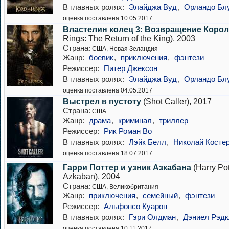
В главных ролях:
Элайджа Вуд
,
Орландо Бл
оценка поставлена 10.05.2017
Властелин колец 3: Возвращение Корол
Rings: The Return of the King), 2003
Страна:
США, Новая Зеландия
Жанр:
боевик
,
приключения
,
фэнтези
Режиссер:
Питер Джексон
В главных ролях:
Элайджа Вуд
,
Орландо Бл
оценка поставлена 04.05.2017
Выстрел в пустоту
(Shot Caller), 2017
Страна:
США
Жанр:
драма
,
криминал
,
триллер
Режиссер:
Рик Роман Во
В главных ролях:
Лэйк Белл
,
Николай Косте
оценка поставлена 18.07.2017
Гарри Поттер и узник Азкабана
(Harry Pot
Azkaban), 2004
Страна:
США, Великобритания
Жанр:
приключения
,
семейный
,
фэнтези
Режиссер:
Альфонсо Куарон
В главных ролях:
Гэри Олдман
,
Дэниел Рэд
оценка поставлена 10.11.2017