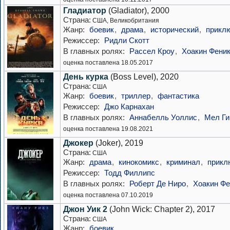
Гладиатор
(Gladiator), 2000
Страна:
США, Великобритания
Жанр:
боевик
,
драма
,
исторический
,
прикл
Режиссер:
Ридли Скотт
В главных ролях:
Рассел Кроу
,
Хоакин Фени
оценка поставлена 18.05.2017
День курка
(Boss Level), 2020
Страна:
США
Жанр:
боевик
,
триллер
,
фантастика
Режиссер:
Джо Карнахан
В главных ролях:
Аннабелль Уоллис
,
Мел Ги
оценка поставлена 19.08.2021
Джокер
(Joker), 2019
Страна:
США
Жанр:
драма
,
кинокомикс
,
криминал
,
прикл
Режиссер:
Тодд Филлипс
В главных ролях:
Роберт Де Ниро
,
Хоакин Фе
оценка поставлена 07.10.2019
Джон Уик 2
(John Wick: Chapter 2), 2017
Страна:
США
Жанр:
боевик