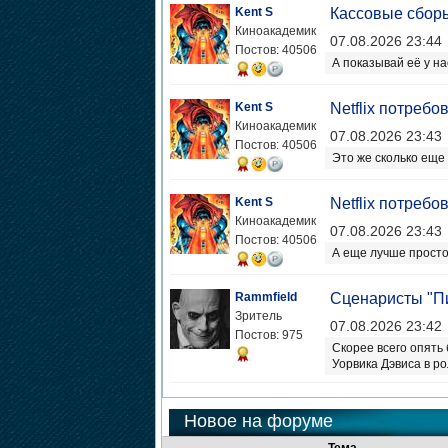
Kent S
Кассовые сбор
Киноакадемик
07.08.2026 23:44
Постов: 40506
А показывай её у на
Kent S
Netflix потреб
Киноакадемик
07.08.2026 23:43
Постов: 40506
Это же сколько еще
Kent S
Netflix потреб
Киноакадемик
07.08.2026 23:43
Постов: 40506
А еще лучше прост
Rammfield
Сценаристы "П
Зритель
07.08.2026 23:42
Постов: 975
Скорее всего опять
Уорвика Дэвиса в ро
Новое на форуме