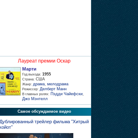
Лауреат премии Оскар
Марти
1955
Год выхода:
США
Страна:
драма
,
мелодрама
Жанр:
Делберт Манн
Режиссер:
Пэдди Чайефски
,
В главных ролях:
Джо Мэнтелл
Самое обсуждаемое видео
Дублированный трейлер фильма "Хитрый
койот"