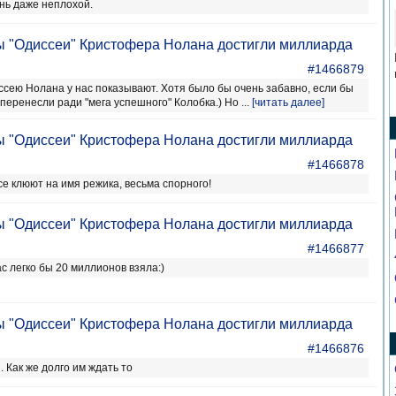
ень даже неплохой.
ы "Одиссеи" Кристофера Нолана достигли миллиарда
#1466879
ею Нолана у нас показывают. Хотя было бы очень забавно, если бы
перенесли ради "мега успешного" Колобка.) Но ...
[читать далее]
ы "Одиссеи" Кристофера Нолана достигли миллиарда
#1466878
се клюют на имя режика, весьма спорного!
ы "Одиссеи" Кристофера Нолана достигли миллиарда
#1466877
ас легко бы 20 миллионов взяла:)
ы "Одиссеи" Кристофера Нолана достигли миллиарда
#1466876
 Как же долго им ждать то