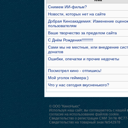
Тема
Снимем ИИ-фильм?
Новости, которых нет на сайте
Добрая Киноакадемия: Изменение оцено
пользователям
Ваше творчество за пределом сайта
С Днём Рождения!!!!!!!!!!
Сами мы не местные, или внедрение сис
донатов
Ошибки, опечатки и прочие недочеты
Посмотрел кино - отпишись!
Мой уголок геймера:)
Что у нас сегодня вкусненького?
© ООО "КиноНьюс"
Используя наш сайт, вы соглашаетесь с нашей
согласие на использование файлов cookie.
Свидетельство о регистрации СМИ Эл № ФС77-4
Свидетельство на товарный знак №542978