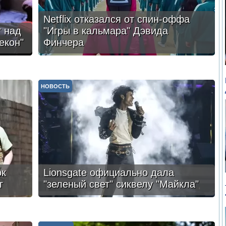
Netflix отказался от спин-оффа
 над
"Игры в кальмара" Дэвида
екон"
Финчера
НОВОСТЬ
ок
Lionsgate официально дала
г
"зеленый свет" сиквелу "Майкла"