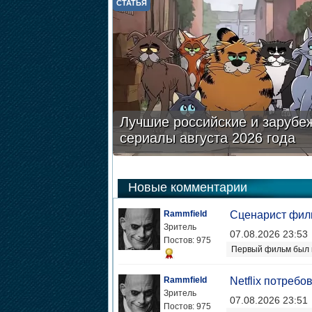
СТАТЬЯ
Лучшие российские и зарубе
сериалы августа 2026 года
Новые комментарии
Rammfield
Сценарист филь
Зритель
07.08.2026 23:53
Постов: 975
Первый фильм был 
Rammfield
Netflix потреб
Зритель
07.08.2026 23:51
Постов: 975