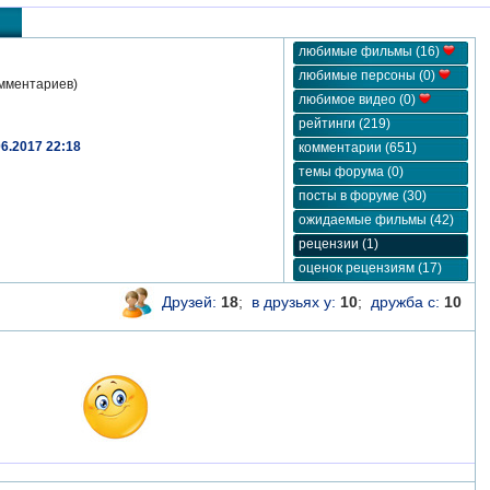
любимые фильмы (16)
любимые персоны (0)
мментариев)
любимое видео (0)
рейтинги (219)
06.2017 22:18
комментарии (651)
темы форума (0)
посты в форуме (30)
ожидаемые фильмы (42)
рецензии (1)
оценок рецензиям (17)
Друзей:
18
;
в друзьях у:
10
;
дружба с:
10