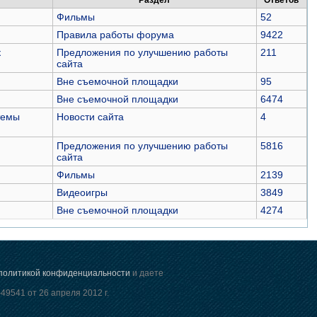
Раздел
Ответов
Фильмы
52
Правила работы форума
9422
к
Предложения по улучшению работы
211
сайта
Вне съемочной площадки
95
Вне съемочной площадки
6474
темы
Новости сайта
4
Предложения по улучшению работы
5816
сайта
Фильмы
2139
Видеоигры
3849
Вне съемочной площадки
4274
политикой конфиденциальности
и даете
9541 от 26 апреля 2012 г.