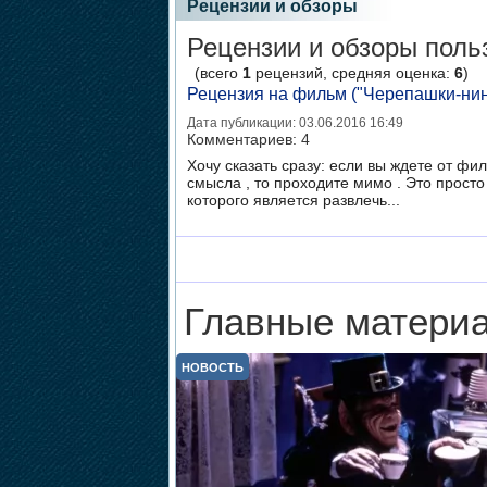
Рецензии и обзоры
Рецензии и обзоры польз
(всего
1
рецензий, средняя оценка:
6
)
Рецензия на фильм ("Черепашки-нин
Дата публикации: 03.06.2016 16:49
Комментариев:
4
Хочу сказать сразу: если вы ждете от фи
смысла , то проходите мимо . Это просто
которого является развлечь...
Главные материа
НОВОСТЬ