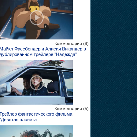
Комментарии (8)
Майкл Фассбендер и Алисия Викандер в
дублированном трейлере "Надежда"
Комментарии (5)
Трейлер фантастического фильма
"Девятая планета"