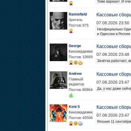
Тоже вариант. И оч
Rammfield
Кассовые сбор
Зритель
07.08.2026 23:50
Постов: 975
Неофициально Одисс
и Одиссею в России 
George
Кассовые сбор
Киноакадемик
07.08.2026 23:48
Постов: 10669
Зачётка работает, в
Andrew
Кассовые сбор
Главный
07.08.2026 23:47
редактор
Да, у нас даже сейч
Постов: 80864
Kent S
Кассовые сбор
Киноакадемик
07.08.2026 23:47
Постов: 40506
Япония 11 сентября.