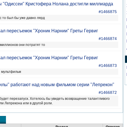
ы "Одиссеи" Кристофера Нолана достигли миллиарда
#1466875
с то был бы уже давно лярд
овал пересъемок "Хроник Нарнии" Греты Гервиг
#1466874
 миллионов они потратят то
овал пересъемок "Хроник Нарнии" Греты Гервиг
#1466873
о мультфильм
илы" работают над новым фильмом серии "Лепрекон"
#1466872
 будет перезапуск. Хотелось бы увидеть возвращение талантливого
ли Лепрекона или в другой роли.