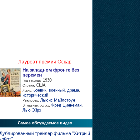
Лауреат премии Оскар
На западном фронте без
перемен
1930
Год выхода:
США
Страна:
боевик
,
военный
,
драма
,
Жанр:
исторический
Льюис Майлстоун
Режиссер:
Фред Циннеман
,
В главных ролях:
Лью Эйрз
Самое обсуждаемое видео
Дублированный трейлер фильма "Хитрый
койот"