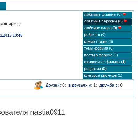
любимые фильмы (0)
любимые персоны (0)
мментариев)
любимое видео (0)
рейтинги (0)
11.2013 10:48
комментарии (6)
темы форума (0)
посты в форуме (0)
ожидаемые фильмы (1)
рецензии (0)
конкурсы рисунков (1)
Друзей:
0
;
в друзьях у:
1
;
дружба с:
0
вателя nastia0911