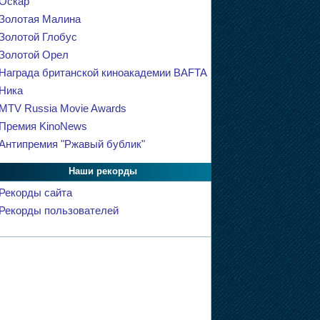
Оскар
Золотая Малина
Золотой Глобус
Золотой Орел
Награда британской киноакадемии BAFTA
Ника
MTV Russia Movie Awards
Премия KinoNews
Антипремия "Ржавый бублик"
Наши рекорды
Рекорды сайта
Рекорды пользователей