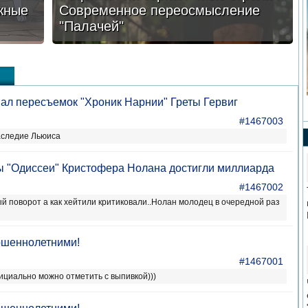
жные
Современное переосмысление
"Палачей"
овал пересъемок "Хроник Нарнии" Греты Гервиг
#1467003
аследие Льюиса
ы "Одиссеи" Кристофера Нолана достигли миллиарда
#1467002
й поворот а как хейтили критиковали..Нолан молодец в очередной раз
ршеннолетними!
#1467001
ициально можно отметить с выпивкой)))