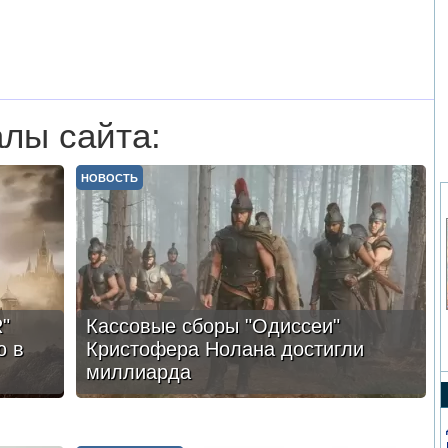
лы сайта:
НОВОСТЬ
"
Кассовые сборы "Одиссеи"
ю в
Кристофера Нолана достигли
миллиарда