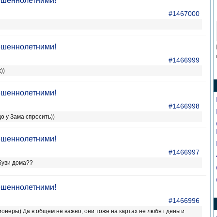
ршеннолетними!
#1467000
ршеннолетними!
#1466999
))
ршеннолетними!
#1466998
до у Зама спросить))
ршеннолетними!
#1466997
обуви дома??
ршеннолетними!
#1466996
ионеры) Да в общем не важно, они тоже на картах не любят деньги