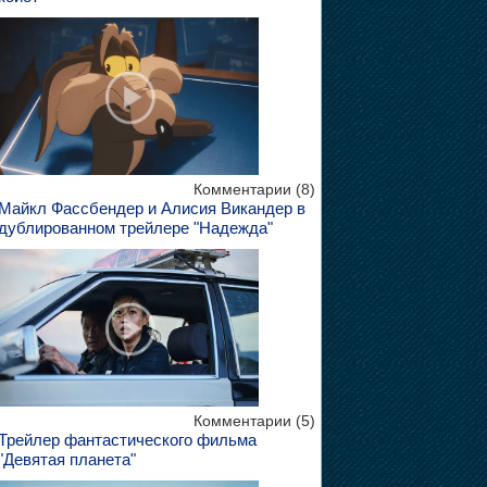
Комментарии (8)
Майкл Фассбендер и Алисия Викандер в
дублированном трейлере "Надежда"
Комментарии (5)
Трейлер фантастического фильма
"Девятая планета"