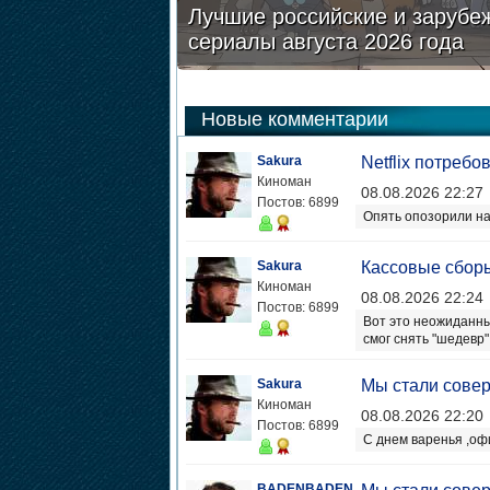
Лучшие российские и зарубе
сериалы августа 2026 года
Новые комментарии
Sakura
Netflix потреб
Киноман
08.08.2026 22:27
Постов: 6899
Опять опозорили н
Sakura
Кассовые сбор
Киноман
08.08.2026 22:24
Постов: 6899
Вот это неожиданны
смог снять "шедевр"
Sakura
Мы стали сове
Киноман
08.08.2026 22:20
Постов: 6899
С днем варенья ,оф
BADENBADEN