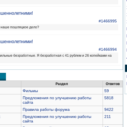
ршеннолетними!
#1466995
т наше пошляцкое дело?
ршеннолетними!
#1466994
вильные безработные. Я безработная с 41 рублем и 26 копейками на
Раздел
Ответов
Фильмы
59
Предложения по улучшению работы
5818
сайта
Правила работы форума
9422
к
Предложения по улучшению работы
211
сайта