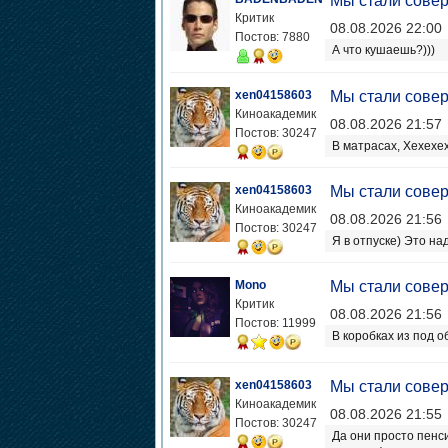
Мы стали сове
Критик
08.08.2026 22:00
Постов: 7880
А что кушаешь?)))
xen04158603
Мы стали сове
Киноакадемик
08.08.2026 21:57
Постов: 30247
В матрасах, Хехехех
xen04158603
Мы стали сове
Киноакадемик
08.08.2026 21:56
Постов: 30247
Я в отпуске) Это на
Mono
Мы стали сове
Критик
08.08.2026 21:56
Постов: 11999
В коробках из под 
xen04158603
Мы стали сове
Киноакадемик
08.08.2026 21:55
Постов: 30247
Да они просто пенс