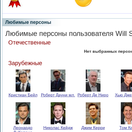
Любимые персоны
Любимые персоны пользователя Will 
Отечественные
Нет выбранных персо
Зарубежные
Кристиан Бейл
Роберт Дауни мл.
Роберт Де Ниро
Хью Дже
Леонардо
Николас Кейдж
Джим Керри
Том К