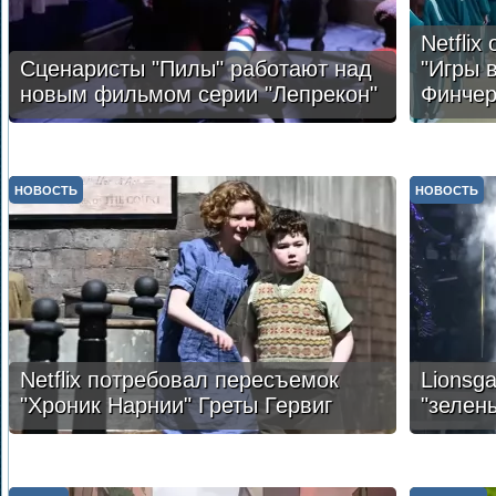
Netflix
Сценаристы "Пилы" работают над
"Игры 
новым фильмом серии "Лепрекон"
Финче
НОВОСТЬ
НОВОСТЬ
Netflix потребовал пересъемок
Lionsg
"Хроник Нарнии" Греты Гервиг
"зелен