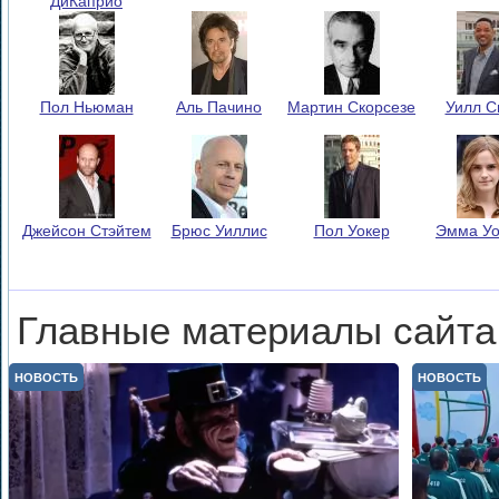
ДиКаприо
Пол Ньюман
Аль Пачино
Мартин Скорсезе
Уилл С
Джейсон Стэйтем
Брюс Уиллис
Пол Уокер
Эмма Уо
Главные материалы сайта
НОВОСТЬ
НОВОСТЬ