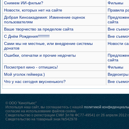
Снимем ИИ-фильм?
Фильмы
Новости, которых нет на сайте
Правила р
Добрая Киноакадемия: Изменение оценок
Предложен
пользователям
сайта
Ваше творчество за пределом сайта
Вне съемо
С Днём Рождения!!!!!!!!!!
Вне съемо
Сами мы не местные, или внедрение системы
Новости са
донатов
Ошибки, опечатки и прочие недочеты
Предложен
сайта
Посмотрел кино - отпишись!
Фильмы
Мой уголок геймера:)
Видеоигры
Что у нас сегодня вкусненького?
Вне съемо
© ООО "КиноНьюс"
Используя наш сайт, вы соглашаетесь с нашей
политикой конфиденциаль
согласие на использование файлов cookie.
Свидетельство о регистрации СМИ Эл № ФС77-49541 от 26 апреля 2012 г
Свидетельство на товарный знак №542978