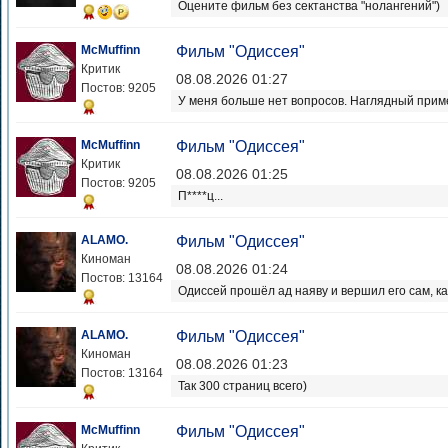
Оцените фильм без сектанства "нолангений")
McMuffinn
Фильм "Одиссея"
Критик
08.08.2026 01:27
Постов: 9205
У меня больше нет вопросов. Наглядный при
McMuffinn
Фильм "Одиссея"
Критик
08.08.2026 01:25
Постов: 9205
П****ц...
ALAMO.
Фильм "Одиссея"
Киноман
08.08.2026 01:24
Постов: 13164
Одиссей прошёл ад наяву и вершил его сам, как
ALAMO.
Фильм "Одиссея"
Киноман
08.08.2026 01:23
Постов: 13164
Так 300 страниц всего)
McMuffinn
Фильм "Одиссея"