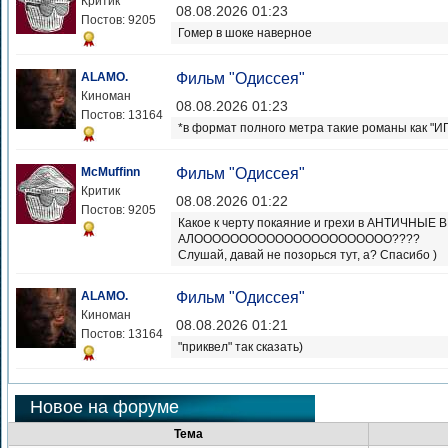
Критик
08.08.2026 01:23
Постов: 9205
Гомер в шоке наверное
ALAMO.
Фильм "Одиссея"
Киноман
08.08.2026 01:23
Постов: 13164
*в формат полного метра такие романы как "И
McMuffinn
Фильм "Одиссея"
Критик
08.08.2026 01:22
Постов: 9205
Какое к черту покаяние и грехи в АНТИЧНЫ
АЛОООООООООООООООООООООО????
Слушай, давай не позорься тут, а? Спасибо )
ALAMO.
Фильм "Одиссея"
Киноман
08.08.2026 01:21
Постов: 13164
"приквел" так сказать)
Новое на форуме
Тема