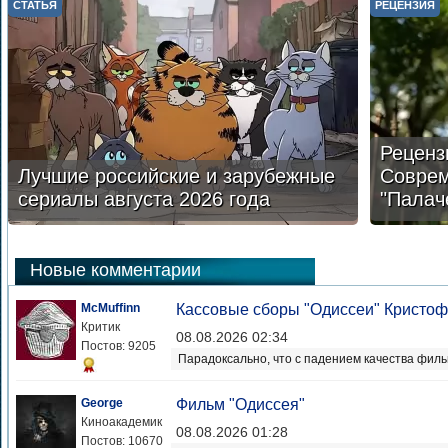
СТАТЬЯ
РЕЦЕНЗИЯ
Реценз
Лучшие российские и зарубежные
Соврем
сериалы августа 2026 года
"Палач
Новые комментарии
McMuffinn
Кассовые сборы "Одиссеи" Кристоф
Критик
08.08.2026 02:34
Постов: 9205
Парадоксально, что с падением качества фильм
George
Фильм "Одиссея"
Киноакадемик
08.08.2026 01:28
Постов: 10670