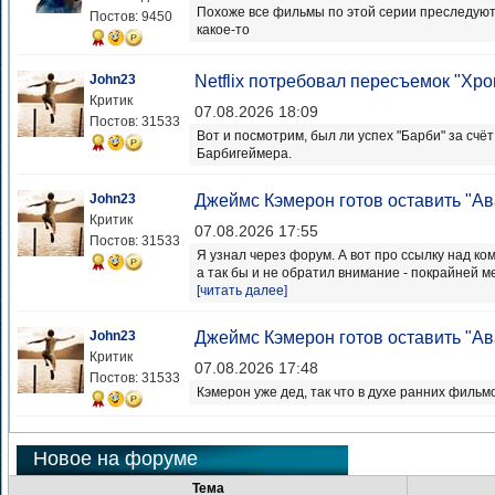
Похоже все фильмы по этой серии преследуют
Постов: 9450
какое-то
John23
Netflix потребовал пересъемок "Хро
Критик
07.08.2026 18:09
Постов: 31533
Вот и посмотрим, был ли успех "Барби" за счёт
Барбигеймера.
John23
Джеймс Кэмерон готов оставить "Ав
Критик
07.08.2026 17:55
Постов: 31533
Я узнал через форум. А вот про ссылку над к
а так бы и не обратил внимание - покрайней ме
[читать далее]
John23
Джеймс Кэмерон готов оставить "Ав
Критик
07.08.2026 17:48
Постов: 31533
Кэмерон уже дед, так что в духе ранних фильмо
Новое на форуме
Тема