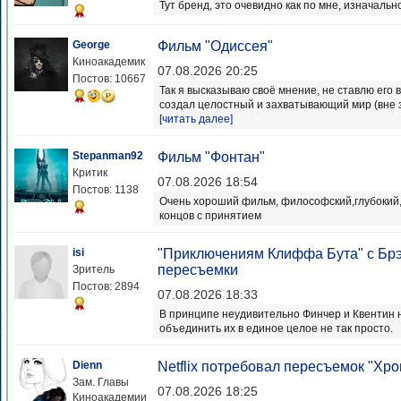
Тут бренд, это очевидно как по мне, изначальн
George
Фильм "Одиссея"
Киноакадемик
07.08.2026 20:25
Постов: 10667
Так я высказываю своё мнение, не ставлю его 
создал целостный и захватывающий мир (вне з
[читать далее]
Stepanman92
Фильм "Фонтан"
Критик
07.08.2026 18:54
Постов: 1138
Очень хороший фильм, философский,глубокий,
концов с принятием
isi
"Приключениям Клиффа Бута" с Бр
пересъемки
Зритель
Постов: 2894
07.08.2026 18:33
В принципе неудивительно Финчер и Квентин 
объединить их в единое целое не так просто.
Dienn
Netflix потребовал пересъемок "Хро
Зам. Главы
07.08.2026 18:25
Киноакадемии