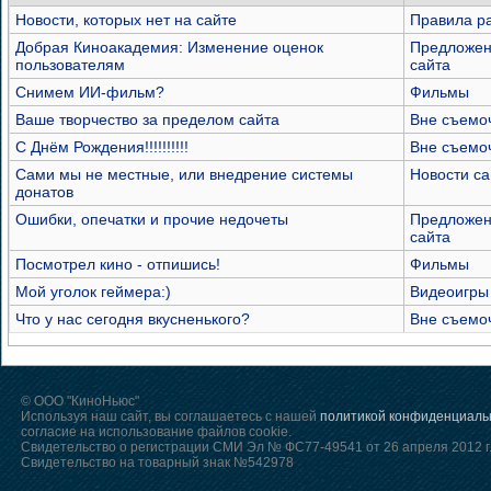
Новости, которых нет на сайте
Правила р
Добрая Киноакадемия: Изменение оценок
Предложен
пользователям
сайта
Снимем ИИ-фильм?
Фильмы
Ваше творчество за пределом сайта
Вне съемо
С Днём Рождения!!!!!!!!!!
Вне съемо
Сами мы не местные, или внедрение системы
Новости са
донатов
Ошибки, опечатки и прочие недочеты
Предложен
сайта
Посмотрел кино - отпишись!
Фильмы
Мой уголок геймера:)
Видеоигры
Что у нас сегодня вкусненького?
Вне съемо
© ООО "КиноНьюс"
Используя наш сайт, вы соглашаетесь с нашей
политикой конфиденциаль
согласие на использование файлов cookie.
Свидетельство о регистрации СМИ Эл № ФС77-49541 от 26 апреля 2012 г
Свидетельство на товарный знак №542978