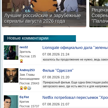
Реценз
Лучшие российские и зарубежные
Соврем
сериалы августа 2026 года
"Палач
Новые комментарии
neo32
Lionsgate официально дала "зеленый
Зритель
07.08.2026 21:24
Постов: 135
казалось бы продолжение не нужно, ведь зак
Andrey253
Фильм "Одиссея"
Зам. Главы
07.08.2026 21:20
Киноакадемии
Прекрасный фильм. Еще одна блестящая работ
Постов: 25643
авторского кино, где есть место и для напряже
Eq Fist
Netflix потребовал пересъемок "Хро
Критик
07.08.2026 21:07
Постов: 15737