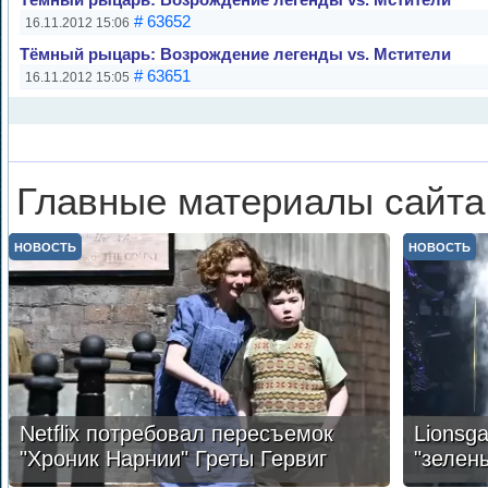
Тёмный рыцарь: Возрождение легенды vs. Мстители
# 63652
16.11.2012 15:06
Тёмный рыцарь: Возрождение легенды vs. Мстители
# 63651
16.11.2012 15:05
Главные материалы сайта
НОВОСТЬ
НОВОСТЬ
Netflix потребовал пересъемок
Lionsg
"Хроник Нарнии" Греты Гервиг
"зелен