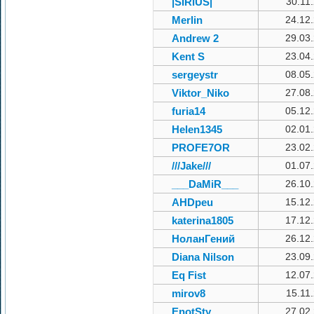
|SIRIUS|
30.11
Merlin
24.12
Andrew 2
29.03
Kent S
23.04
sergeystr
08.05
Viktor_Niko
27.08
furia14
05.12
Helen1345
02.01
PROFE7OR
23.02
///Jake///
01.07
___DaMiR___
26.10
AHDpeu
15.12
katerina1805
17.12
НоланГений
26.12
Diana Nilson
23.09
Eq Fist
12.07
mirov8
15.11
EnotSty
27.02