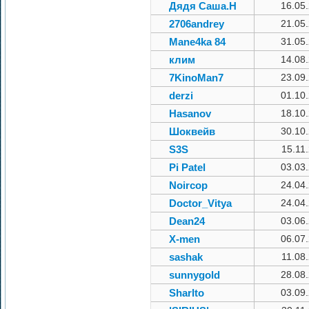
Дядя Саша.Н
16.05
2706andrey
21.05
Mane4ka 84
31.05
клим
14.08
7KinoMan7
23.09
derzi
01.10
Hasanov
18.10
Шоквейв
30.10
S3S
15.11
Pi Patel
03.03
Noircop
24.04
Doctor_Vitya
24.04
Dean24
03.06
X-men
06.07
sashak
11.08
sunnygold
28.08
Sharlto
03.09