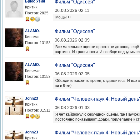
Брюс Уэйн
Фильм "Одиссея"
Критик
06.08.2026 02:11
Постов: 2825
Мощь! ++++
ALAMO.
Фильм "Одиссея"
Киноман
06.08.2026 02:09
Постов: 13153
Все маленькие оценки просто не до конца ещё
картины. И трагичности. И вообще недвусмысл
ALAMO.
Фильм "Одиссея"
Киноман
06.08.2026 02:05
Постов: 13153
Обождите какое-то время, отдышитесь. И все в
ки и 9-ки)
John23
Фильм "Человек-паук 4: Новый день
Критик
06.08.2026 01:33
Постов: 31511
Я чёт кайфонул с секундной сцены, где Паучок
постоянно показывают, драки, прилепание к сте
John23
Фильм "Человек-паук 4: Новый день
Критик