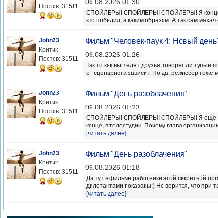
06.08.2026 01:30
Постов: 31511
СПОЙЛЕРЫ! СПОЙЛЕРЫ! СПОЙЛЕРЫ! Я концовко
кто победил, а каким образом. А так сам махач
John23
Фильм "Человек-паук 4: Новый день
Критик
06.08.2026 01:26
Постов: 31511
Так то как выглядят друзья, говорят ли тупые 
от сценариста зависит. Но да, режиссёр тоже 
John23
Фильм "День разоблачения"
Критик
06.08.2026 01:23
Постов: 31511
СПОЙЛЕРЫ! СПОЙЛЕРЫ! СПОЙЛЕРЫ! Я ещё не с
конце, в телестудии. Почему глава организации 
[читать далее]
John23
Фильм "День разоблачения"
Критик
06.08.2026 01:18
Постов: 31511
Да тут в фильме работники этой секретной ор
дилетантами показаны:) Не верится, что при та
[читать далее]