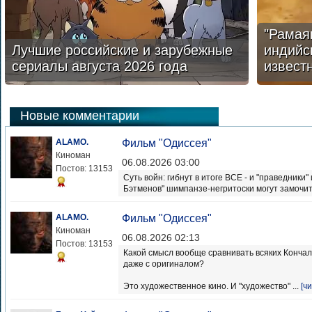
"Рамая
Лучшие российские и зарубежные
индийс
сериалы августа 2026 года
извест
Новые комментарии
ALAMO.
Фильм "Одиссея"
Киноман
06.08.2026 03:00
Постов: 13153
Суть войн: гибнут в итоге ВСЕ - и "праведники
Бэтменов" шимпанзе-негритоски могут замочить
ALAMO.
Фильм "Одиссея"
Киноман
06.08.2026 02:13
Постов: 13153
Какой смысл вообще сравнивать всяких Кончал
даже с оригиналом?
Это художественное кино. И "художество" ...
[ч