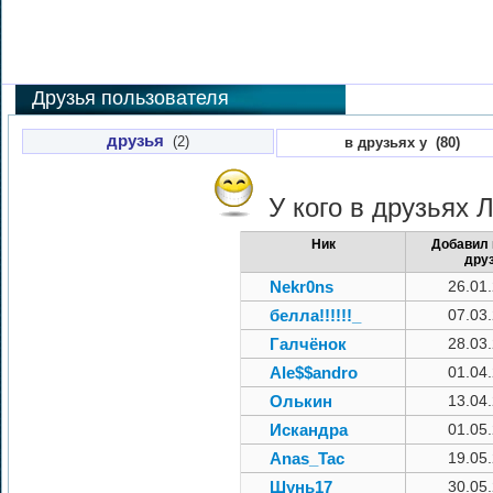
Друзья пользователя
друзья
(2)
в друзьях у (80)
У кого в друзьях
Л
Ник
Добавил 
дру
Nekr0ns
26.01
белла!!!!!!_
07.03
Галчёнок
28.03
Ale$$andro
01.04
Олькин
13.04
Искандра
01.05
Anas_Tac
19.05
Шунь17
30.05