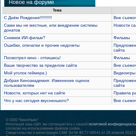
Новое на форуме
Тема
С Днём Рождения!!!!!!!!!!
Вне съемо
Сами мы не местные, или внедрение системы
Новости са
донатов
Снимем ИИ-фильм?
Фильмы
Ошибки, опечатки и прочие недочеты
Предложен
сайта
Посмотрел кино - отпишись!
Фильмы
Ваше творчество за пределом сайта
Вне съемо
Мой уголок геймера:)
Видеоигры
Добрая Киноакадемия: Изменение оценок
Предложен
пользователям
сайта
Новости, которых нет на сайте
Правила р
Что у нас сегодня вкусненького?
Вне съемо
© ООО "КиноНьюс"
Используя наш сайт, вы соглашаетесь с нашей
политикой конфиденциаль
согласие на использование файлов cookie.
Свидетельство о регистрации СМИ Эл № ФС77-49541 от 26 апреля 2012 г