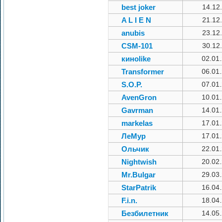
best joker
14.12
A L I E N
21.12
anubis
23.12
CSM-101
30.12
киноlike
02.01
Transformer
06.01
S.O.P.
07.01
AvenGron
10.01
Gavrman
14.01
markelas
17.01
ЛеМур
17.01
Ольчик
22.01
Nightwish
20.02
Mr.Bulgar
29.03
StarPatrik
16.04
F.i.n.
18.04
Безбилетник
14.05