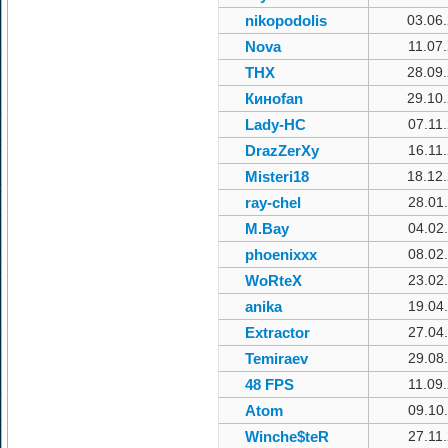
nikopodolis
03.06
Nova
11.07
THX
28.09
Киноfan
29.10
Lady-HC
07.11
DrazZerXy
16.11
Misteri18
18.12
ray-chel
28.01
M.Bay
04.02
phoenixxx
08.02
WoRteX
23.02
anika
19.04
Extractor
27.04
Temiraev
29.08
48 FPS
11.09
Atom
09.10
Winche$teR
27.11